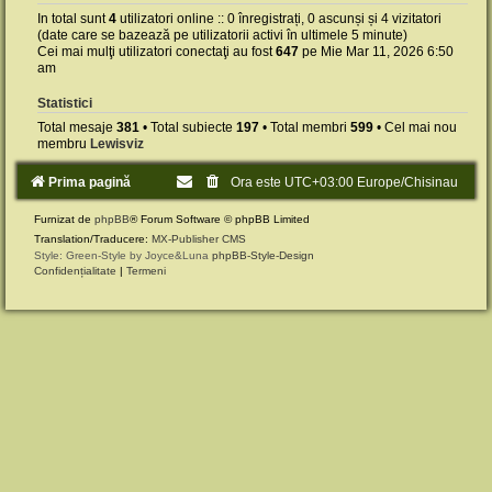
In total sunt
4
utilizatori online :: 0 înregistrați, 0 ascunși și 4 vizitatori
(date care se bazează pe utilizatorii activi în ultimele 5 minute)
Cei mai mulţi utilizatori conectaţi au fost
647
pe Mie Mar 11, 2026 6:50
am
Statistici
Total mesaje
381
• Total subiecte
197
• Total membri
599
• Cel mai nou
membru
Lewisviz
Prima pagină
Ora este UTC+03:00 Europe/Chisinau
Furnizat de
phpBB
® Forum Software © phpBB Limited
Translation/Traducere:
MX-Publisher CMS
Style: Green-Style by Joyce&Luna
phpBB-Style-Design
Confidențialitate
|
Termeni