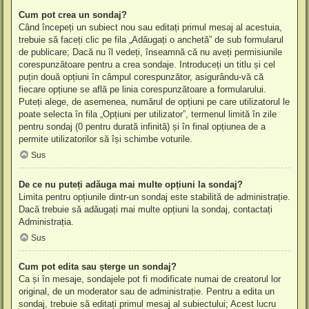
Cum pot crea un sondaj?
Când începeți un subiect nou sau editați primul mesaj al acestuia,
trebuie să faceți clic pe fila „Adăugați o anchetă” de sub formularul
de publicare; Dacă nu îl vedeți, înseamnă că nu aveți permisiunile
corespunzătoare pentru a crea sondaje. Introduceți un titlu și cel
puțin două opțiuni în câmpul corespunzător, asigurându-vă că
fiecare opțiune se află pe linia corespunzătoare a formularului.
Puteți alege, de asemenea, numărul de opțiuni pe care utilizatorul le
poate selecta în fila „Opțiuni per utilizator”, termenul limită în zile
pentru sondaj (0 pentru durată infinită) și în final opțiunea de a
permite utilizatorilor să își schimbe voturile.
Sus
De ce nu puteți adăuga mai multe opțiuni la sondaj?
Limita pentru opțiunile dintr-un sondaj este stabilită de administrație.
Dacă trebuie să adăugați mai multe opțiuni la sondaj, contactați
Administrația.
Sus
Cum pot edita sau șterge un sondaj?
Ca și în mesaje, sondajele pot fi modificate numai de creatorul lor
original, de un moderator sau de administrație. Pentru a edita un
sondaj, trebuie să editați primul mesaj al subiectului; Acest lucru