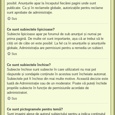
posibil. Anunțurile apar la începutul fiecărei pagini unde sunt
publicate. Ca și în reclamele globale, autorizațiile pentru reclame
sunt aprobate de administraţie.
Sus
Ce sunt subiectele lipicioase?
Subiecte lipicioase apar pe forumul de sub anunţuri și numai pe
prima pagină. De multe ori sunt importante, așa că ar trebui să le
citiți ori de câte ori este posibil. La fel ca în anunțurile și anunțurile
globale, Administrația are permisiuni pentru a remedia un subiect.
Sus
Ce sunt subiectele închise?
Subiecte închise sunt subiecte în care utilizatorii nu mai pot
răspunde și sondajele conținute în acestea sunt încheiate automat.
Subiectele pot fi închise din mai multe motive. Această decizie este
luată de Administrație sau de un moderator. Poate vă puteți închide
propriile subiecte în funcție de permisiunile acordate de
administratori.
Sus
Ce sunt pictogramele pentru temă?
Sunt imagini alese de autorul subiectului pentru a indica conținutul