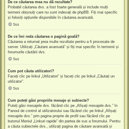
De ce căutarea mea nu dă rezultate?
Probabil căutarea dvs. a fost foarte generală și include mulți
termeni obișnuiți care nu sunt indexați de phpBB. Fiți mai specific
și folosiți opțiunile disponibile în căutarea avansată.
Sus
De ce îmi reda căutarea o pagină goală?
Căutarea a returnat prea multe rezultate pentru a fi procesate de
server. Utilizați „Căutare avansată” și fiți mai specific în termenii și
forumurile căutării dvs.
Sus
Cum pot căuta utilizatori?
Faceți clic pe linkul „Utilizatori” și faceți clic pe linkul „Căutați un
utilizator”.
Sus
Cum puteți găsi propriile mesaje și subiecte?
Puteți găsi mesajele dvs. făcând clic pe „Afișați mesajele dvs.” în
Panoul de control al utilizatorului sau făcând clic pe linkul „Afișați
mesajele dvs.” prin pagina proprie de profil sau făcând clic pe
butonul Meniul „Linkuri rapide” din partea de sus a forumului. Pentru
a căuta subiectele dvs., utilizați pagina de căutare avansată și