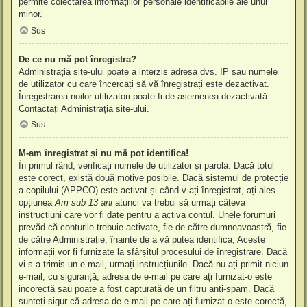
permite colectarea informațiilor personale identificabile ale unui
minor.
Sus
De ce nu mă pot înregistra?
Administrația site-ului poate a interzis adresa dvs. IP sau numele
de utilizator cu care încercați să vă înregistrați este dezactivat.
Înregistrarea noilor utilizatori poate fi de asemenea dezactivată.
Contactați Administrația site-ului.
Sus
M-am înregistrat și nu mă pot identifica!
În primul rând, verificați numele de utilizator și parola. Dacă totul
este corect, există două motive posibile. Dacă sistemul de protecție
a copilului (APPCO) este activat și când v-ați înregistrat, ați ales
opțiunea
Am sub 13 ani
atunci va trebui să urmați câteva
instrucțiuni care vor fi date pentru a activa contul. Unele forumuri
prevăd că conturile trebuie activate, fie de către dumneavoastră, fie
de către Administrație, înainte de a vă putea identifica; Aceste
informații vor fi furnizate la sfârșitul procesului de înregistrare. Dacă
vi s-a trimis un e-mail, urmați instrucțiunile. Dacă nu ați primit niciun
e-mail, cu siguranță, adresa de e-mail pe care ați furnizat-o este
incorectă sau poate a fost capturată de un filtru anti-spam. Dacă
sunteți sigur că adresa de e-mail pe care ați furnizat-o este corectă,