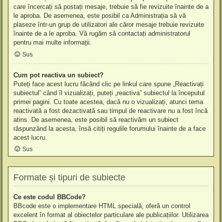
care încercați să postați mesaje, trebuie să fie revizuite înainte de a
le aproba. De asemenea, este posibil ca Administrația să vă
plaseze într-un grup de utilizatori ale căror mesaje trebuie revizuite
înainte de a le aproba. Vă rugăm să contactați administratorul
pentru mai multe informații.
Sus
Cum pot reactiva un subiect?
Puteți face acest lucru făcând clic pe linkul care spune „Reactivați
subiectul” când îl vizualizați, puteți „reactiva” subiectul la începutul
primei pagini. Cu toate acestea, dacă nu o vizualizați, atunci tema
reactivată a fost dezactivată sau timpul de reactivare nu a fost încă
atins. De asemenea, este posibil să reactivăm un subiect
răspunzând la acesta, însă citiți regulile forumului înainte de a face
acest lucru.
Sus
Formate și tipuri de subiecte
Ce este codul BBCode?
BBcode este o implementare HTML specială, oferă un control
excelent în format al obiectelor particulare ale publicațiilor. Utilizarea