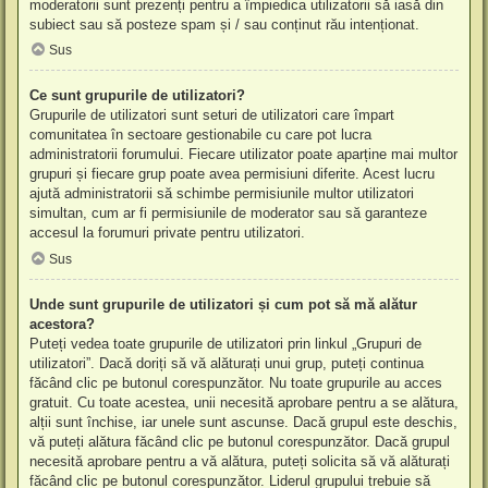
moderatorii sunt prezenți pentru a împiedica utilizatorii să iasă din
subiect sau să posteze spam și / sau conținut rău intenționat.
Sus
Ce sunt grupurile de utilizatori?
Grupurile de utilizatori sunt seturi de utilizatori care împart
comunitatea în sectoare gestionabile cu care pot lucra
administratorii forumului. Fiecare utilizator poate aparține mai multor
grupuri și fiecare grup poate avea permisiuni diferite. Acest lucru
ajută administratorii să schimbe permisiunile multor utilizatori
simultan, cum ar fi permisiunile de moderator sau să garanteze
accesul la forumuri private pentru utilizatori.
Sus
Unde sunt grupurile de utilizatori și cum pot să mă alătur
acestora?
Puteți vedea toate grupurile de utilizatori prin linkul „Grupuri de
utilizatori”. Dacă doriți să vă alăturați unui grup, puteți continua
făcând clic pe butonul corespunzător. Nu toate grupurile au acces
gratuit. Cu toate acestea, unii necesită aprobare pentru a se alătura,
alții sunt închise, iar unele sunt ascunse. Dacă grupul este deschis,
vă puteți alătura făcând clic pe butonul corespunzător. Dacă grupul
necesită aprobare pentru a vă alătura, puteți solicita să vă alăturați
făcând clic pe butonul corespunzător. Liderul grupului trebuie să