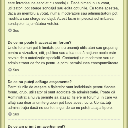
este întotdeauna asociat cu sondajul. Dacă nimeni nu a votat,
utilizatorii pot șterge sondajul sau edita opțiunile. Cu toate acestea,
dacă un membru a votat, numai moderatorii sau administratorii pot
modifica sau șterge sondajul. Acest lucru împiedică schimbarea
sondajelor la jumătatea votului.
Sus
De ce nu poate fi accesat un forum?
Unele forumuri pot fi limitate pentru anumiți utilizatori sau grupuri și
pentru a vizualiza, citi, publica sau a lua o altă acțiune acolo este
nevoie de o autorizație specială. Contactați un moderator sau un
administrator de forum pentru a primi permisiunea corespunzătoare.
Sus
De ce nu puteți adăuga atașamente?
Permisiunile de atașare a fișierelor sunt individuale pentru fiecare
forum, grup, utilizator și sunt acordate de administrație. Poate că
Administrația nu vă permite să atașați fișiere în forumul în care vă
aflați sau doar anumite grupuri pot face acest lucru. Contactați
administrația dacă nu sunteți sigur de ce nu puteți atașa fișiere.
Sus
De ce am primit un avertisment?