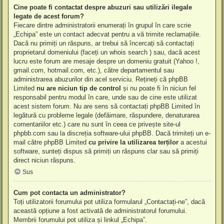
Cine poate fi contactat despre abuzuri sau utilizări ilegale
legate de acest forum?
Fiecare dintre administratorii enumerați în grupul în care scrie
„Echipa” este un contact adecvat pentru a vă trimite reclamațiile.
Dacă nu primiți un răspuns, ar trebui să încercați să contactați
proprietarul domeniului (faceți un
whois search
) sau, dacă acest
lucru este forum are mesaje despre un domeniu gratuit (Yahoo !,
gmail.com, hotmail.com, etc.), către departamentul sau
administrarea abuzurilor din acel serviciu. Rețineți că phpBB
Limited
nu are niciun tip de control
și nu poate fi în niciun fel
responsabil pentru modul în care, unde sau de cine este utilizat
acest sistem forum. Nu are sens să contactați phpBB Limited în
legătură cu probleme legale (defăimare, răspundere, denaturarea
comentariilor etc.) care nu sunt în ceea ce privește site-ul
phpbb.com sau la discreția software-ului phpBB. Dacă trimiteți un e-
mail către phpBB Limited
cu privire la utilizarea terților
a acestui
software, sunteți dispus să primiți un răspuns clar sau să primiți
direct niciun răspuns.
Sus
Cum pot contacta un administrator?
Toți utilizatorii forumului pot utiliza formularul „Contactați-ne”, dacă
această opțiune a fost activată de administratorul forumului.
Membrii forumului pot utiliza și linkul „Echipa”.