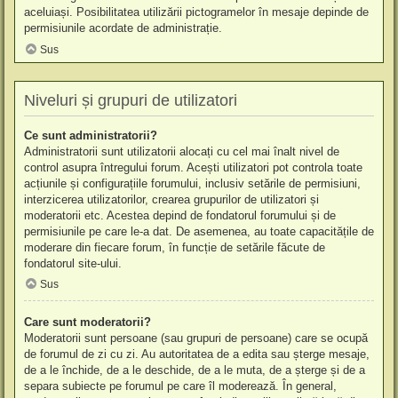
aceluiași. Posibilitatea utilizării pictogramelor în mesaje depinde de
permisiunile acordate de administrație.
Sus
Niveluri și grupuri de utilizatori
Ce sunt administratorii?
Administratorii sunt utilizatorii alocați cu cel mai înalt nivel de
control asupra întregului forum. Acești utilizatori pot controla toate
acțiunile și configurațiile forumului, inclusiv setările de permisiuni,
interzicerea utilizatorilor, crearea grupurilor de utilizatori și
moderatorii etc. Acestea depind de fondatorul forumului și de
permisiunile pe care le-a dat. De asemenea, au toate capacitățile de
moderare din fiecare forum, în funcție de setările făcute de
fondatorul site-ului.
Sus
Care sunt moderatorii?
Moderatorii sunt persoane (sau grupuri de persoane) care se ocupă
de forumul de zi cu zi. Au autoritatea de a edita sau șterge mesaje,
de a le închide, de a le deschide, de a le muta, de a șterge și de a
separa subiecte pe forumul pe care îl moderează. În general,