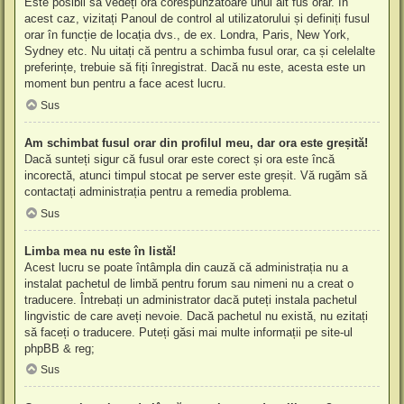
Este posibil să vedeți ora corespunzătoare unui alt fus orar. În
acest caz, vizitați Panoul de control al utilizatorului și definiți fusul
orar în funcție de locația dvs., de ex. Londra, Paris, New York,
Sydney etc. Nu uitați că pentru a schimba fusul orar, ca și celelalte
preferințe, trebuie să fiți înregistrat. Dacă nu este, acesta este un
moment bun pentru a face acest lucru.
Sus
Am schimbat fusul orar din profilul meu, dar ora este greșită!
Dacă sunteți sigur că fusul orar este corect și ora este încă
incorectă, atunci timpul stocat pe server este greșit. Vă rugăm să
contactați administrația pentru a remedia problema.
Sus
Limba mea nu este în listă!
Acest lucru se poate întâmpla din cauză că administrația nu a
instalat pachetul de limbă pentru forum sau nimeni nu a creat o
traducere. Întrebați un administrator dacă puteți instala pachetul
lingvistic de care aveți nevoie. Dacă pachetul nu există, nu ezitați
să faceți o traducere. Puteți găsi mai multe informații pe site-ul
phpBB
& reg;
Sus