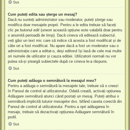
Sus
Cum puteți edita sau șterge un mesaj?
Dacă nu sunteți administrator sau moderator, puteți șterge sau
modifica doar mesajele proprii. Pentru a le edita trebuie să faceți
clic pe butonul
edit
(uneori această opțiune este valabilă doar pentru
o anumită perioadă de timp). Dacă cineva vă editează subiectul,
veți găsi un text mic care să indice că acesta a fost modificat și de
câte ori a fost modificat. Nu apare dacă a fost un moderator sau o
administrație care a editat-o, deși editorul își lasă de cele mai multe
ori numele de utilizator și cauza ediției. Utilizatorii normali nu vor
putea să-și șteargă subiectele după ce cineva le-a răspuns.
Sus
Cum puteți adăuga o semnătură la mesajul meu?
Pentru a adăuga o semnătură la mesajele tale, trebuie să o creezi
în Panoul de control al utilizatorului. Odată creată, activați opțiunea
Adăugare semnătură
atunci când postați un mesaj. Puteți atribui o
semnătură implicită tuturor mesajelor dvs. bifând caseta corectă din
Panoul de control al utilizatorului. Pentru a opri adăugarea în
mesaje, trebuie să dezactivați opțiunea
Adăugare semnătură
în
profil.
Sus