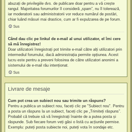
abuzați de privilegiile dvs. de publicare doar pentru a vă crește
rangul. Majoritatea forumurilor îl consideră „spam”, nu îl tolerează,
iar moderatorii sau administratorii vor reduce numărul de postări,
chiar luând măsuri mai drastice, cum ar fi expulzarea de pe forum.
Sus
Când dau clic pe linkul de e-mail al unui utilizator, el îmi cere
să mă înregistrez!
Doar utilizatorii înregistrați pot trimite e-mail către alți utilizatori prin
intermediul forumului, dacă administrația permite opțiunea. Acest
lucru este pentru a preveni folosirea de către utilizatori anonimi a
sistemului de e-mail rău intenționat.
Sus
Livrare de mesaje
Cum pot crea un subiect nou sau trimite un răspuns?
Pentru a publica un subiect nou, faceți clic pe "Subiect nou". Pentru
a posta un răspuns la un subiect, faceți clic pe „Trimiteți răspuns”.
Probabil că trebuie să vă înregistrați înainte de a putea posta și
răspunde. Sub fiecare forum veți găsi o listă cu acțiunile permise.
Exemplu: puteți posta subiecte noi, puteți vota în sondaje etc.