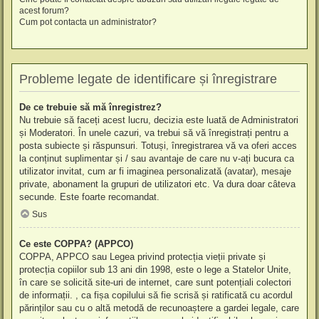
acest forum?
Cum pot contacta un administrator?
Probleme legate de identificare și înregistrare
De ce trebuie să mă înregistrez?
Nu trebuie să faceți acest lucru, decizia este luată de Administratori
și Moderatori. În unele cazuri, va trebui să vă înregistrați pentru a
posta subiecte și răspunsuri. Totuși, înregistrarea vă va oferi acces
la conținut suplimentar și / sau avantaje de care nu v-ați bucura ca
utilizator invitat, cum ar fi imaginea personalizată (avatar), mesaje
private, abonament la grupuri de utilizatori etc. Va dura doar câteva
secunde. Este foarte recomandat.
Sus
Ce este COPPA? (APPCO)
COPPA, APPCO sau Legea privind protecția vieții private și
protecția copiilor sub 13 ani din 1998, este o lege a Statelor Unite,
în care se solicită site-uri de internet, care sunt potențiali colectori
de informații. , ca fișa copilului să fie scrisă și ratificată cu acordul
părinților sau cu o altă metodă de recunoaștere a gardei legale, care