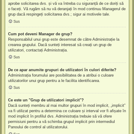
aprobe solicitarea dvs. și vă va întreba cu siguranță de ce doriți să
o faceți. Vă rugăm să nu vă deranjați în mod continuu Managerul de
grup dacă respingeți solicitarea dvs.; sigur ai motivele tale.
Sus
Cum pot deveni Manager de grup?
Responsabilul unui grup este desemnat de către Administrație la
crearea grupului. Dacă sunteți interesat să creați un grup de
utilizatori, contactați Administrația.
Sus
De ce apar anumite grupuri de utilizatori în culori diferite?
Administrația forumului are posibilitatea de a atribui o culoare
utilizatorilor unui grup pentru a le facilita identificarea.
Sus
Ce este un "Grup de utilizatori implicit"?
Dacă sunteți membru al mai multor grupuri în mod implicit, „implicit”
va fi utilizat pentru a determina ce culoare și interval vor fi afișate în
mod implicit în profilul dvs. Administrația trebuie să vă ofere
permisiuni pentru a vă schimba grupul implicit prin intermediul
Panoului de control al utilizatorului.