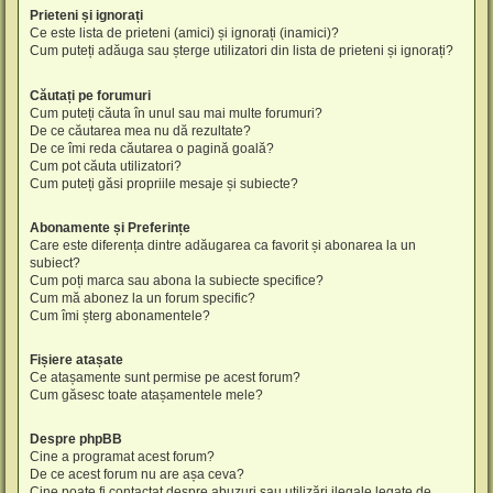
Prieteni și ignorați
Ce este lista de prieteni (amici) și ignorați (inamici)?
Cum puteți adăuga sau șterge utilizatori din lista de prieteni și ignorați?
Căutați pe forumuri
Cum puteți căuta în unul sau mai multe forumuri?
De ce căutarea mea nu dă rezultate?
De ce îmi reda căutarea o pagină goală?
Cum pot căuta utilizatori?
Cum puteți găsi propriile mesaje și subiecte?
Abonamente și Preferințe
Care este diferența dintre adăugarea ca favorit și abonarea la un
subiect?
Cum poți marca sau abona la subiecte specifice?
Cum mă abonez la un forum specific?
Cum îmi șterg abonamentele?
Fișiere atașate
Ce atașamente sunt permise pe acest forum?
Cum găsesc toate atașamentele mele?
Despre phpBB
Cine a programat acest forum?
De ce acest forum nu are așa ceva?
Cine poate fi contactat despre abuzuri sau utilizări ilegale legate de