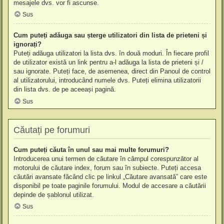
mesajele dvs. vor fi ascunse.
Sus
Cum puteți adăuga sau șterge utilizatori din lista de prieteni și
ignorați?
Puteți adăuga utilizatori la lista dvs. în două moduri. În fiecare profil
de utilizator există un link pentru a-l adăuga la lista de prieteni și /
sau ignorate. Puteți face, de asemenea, direct din Panoul de control
al utilizatorului, introducând numele dvs. Puteți elimina utilizatorii
din lista dvs. de pe aceeași pagină.
Sus
Căutați pe forumuri
Cum puteți căuta în unul sau mai multe forumuri?
Introducerea unui termen de căutare în câmpul corespunzător al
motorului de căutare index, forum sau în subiecte. Puteți accesa
căutări avansate făcând clic pe linkul „Căutare avansată” care este
disponibil pe toate paginile forumului. Modul de accesare a căutării
depinde de șablonul utilizat.
Sus