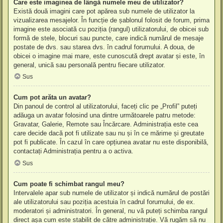
Care este imaginea de lângă numele meu de utilizator?
Există două imagini care pot apărea sub numele de utilizator la
vizualizarea mesajelor. În funcție de șablonul folosit de forum, prima
imagine este asociată cu poziția (rangul) utilizatorului, de obicei sub
formă de stele, blocuri sau puncte, care indică numărul de mesaje
postate de dvs. sau starea dvs. în cadrul forumului. A doua, de
obicei o imagine mai mare, este cunoscută drept avatar și este, în
general, unică sau personală pentru fiecare utilizator.
Sus
Cum pot arăta un avatar?
Din panoul de control al utilizatorului, faceți clic pe „Profil” puteți
adăuga un avatar folosind una dintre următoarele patru metode:
Gravatar, Galerie, Remote sau Încărcare. Administrația este cea
care decide dacă pot fi utilizate sau nu și în ce mărime și greutate
pot fi publicate. În cazul în care opțiunea avatar nu este disponibilă,
contactați Administrația pentru a o activa.
Sus
Cum poate fi schimbat rangul meu?
Intervalele apar sub numele de utilizator și indică numărul de postări
ale utilizatorului sau poziția acestuia în cadrul forumului, de ex.
moderatori și administratori. În general, nu vă puteți schimba rangul
direct așa cum este stabilit de către administrație. Vă rugăm să nu