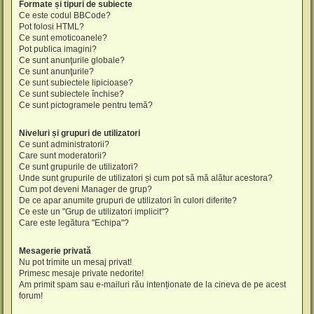
Formate și tipuri de subiecte
Ce este codul BBCode?
Pot folosi HTML?
Ce sunt emoticoanele?
Pot publica imagini?
Ce sunt anunţurile globale?
Ce sunt anunţurile?
Ce sunt subiectele lipicioase?
Ce sunt subiectele închise?
Ce sunt pictogramele pentru temă?
Niveluri și grupuri de utilizatori
Ce sunt administratorii?
Care sunt moderatorii?
Ce sunt grupurile de utilizatori?
Unde sunt grupurile de utilizatori și cum pot să mă alătur acestora?
Cum pot deveni Manager de grup?
De ce apar anumite grupuri de utilizatori în culori diferite?
Ce este un "Grup de utilizatori implicit"?
Care este legătura "Echipa"?
Mesagerie privată
Nu pot trimite un mesaj privat!
Primesc mesaje private nedorite!
Am primit spam sau e-mailuri rău intenționate de la cineva de pe acest
forum!