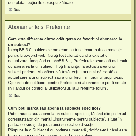
completați opțiunile corespunzătoare.
Sus
Abonamente și Preferințe
Care este diferența dintre adăugarea ca favorit și abonarea la
un subiect?
În phpBB 3.0, subiectele preferate au funcționat mult ca marcaje
pentru browserul web. Nu ați fost alertat când a existat o
actualizare. Începând cu phpBB 3.1, Preferințele seamănă mai mult
cu abonarea la un subiect. Poți fi anunțat la actualizarea unui
subiect preferat. Abonându-vă însă, veți fi anunțat că există o
actualizare a unui subiect sau a unui forum în forumul propriu-zis.
Opțiunile de notificare pentru Preferințe și abonamente pot fi setate
în Panoul de control al utilizatorului, la „Preferințe forum”.
Sus
Cum poți marca sau abona la subiecte specifice?
Puteți marca sau abona la un subiect specific, făcând clic pe linkul
corespunzător din meniul „Instrumente pentru subiecte”, situat în
partea de sus și de jos a unui subiect de discuție.
Răspuns la o Subiectul cu opțiunea marcată „Notifica-mă când este
trimis un răspuns” se abonează și la acel subiect.