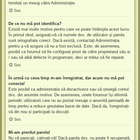
trimiteți un mesaj către Administrație.
Sus
De ce nu mă pot identifica?
Există mai multe motive pentru care se poate întâmpla acest lucru.
În primul rând, asigurați-vă că numele dvs. de utilizator și parola
sunt ortografiate corect. Dacă există, contactați Administrația
pentru a vă asigura că nu a fost exclusă. Este, de asemenea,
posibil ca forumul să fie configurat prost de către proprietarul său și
/ sau să aibă defecte în programare, deci ar trebui să fie reparat.
Sus
În urmă cu ceva timp m-am înregistrat, dar acum nu mă pot
conecta!
Este posibil ca administrația să dezactiveze sau să șteargă contul
dvs. din anumite motive. De asemenea, unele forumuri își elimină
periodic utilizatorii care nu au postat mesaje o anumită perioadă de
timp pentru a reduce greutatea bazei de date. Dacă da, înregistrați-
vă din nou și participați la discuții.
Sus
Mi-am pierdut parola!
Nu vă panicați, calmați-vă! Dacă parola dvs. nu poate fi recuperată,