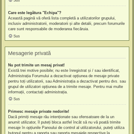
Sus
Care este legătura "Echipa"?
Această pagină vă oferă lista completă a utilizatorilor grupului,
inclusiv administratorii, moderatorii și alte detalii, precum forumurile
care sunt responsabile de moderarea fiecăruia.
Sus
Mesagerie privată
Nu pot trimite un mesaj privat!
Există trei motive posibile; nu este înregistrat și / sau identificat,
Administrația Forumului a dezactivat opțiunea de mesaje private
pentru toți utilizatorii, sau Administrația a dezactivat pentru dvs. sau
grupul de utilizatori opțiunea de a trimite mesaje. Pentru mai multe
informații, contactați administrația.
Sus
Primesc mesaje private nedorite!
Dacă primiți mesaje rău intenționate sau ofensatoare de la un
anumit utilizator, îl puteți bloca astfel încât să nu vă poată trimite
mesaje în opțiunile Panoului de control al utilizatorului, puteți utiliza
butonul pentru a raporta sau raporta mesajele respective la