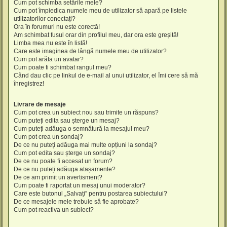
Cum pot schimba setările mele?
Cum pot împiedica numele meu de utilizator să apară pe listele
utilizatorilor conectați?
Ora în forumuri nu este corectă!
Am schimbat fusul orar din profilul meu, dar ora este greșită!
Limba mea nu este în listă!
Care este imaginea de lângă numele meu de utilizator?
Cum pot arăta un avatar?
Cum poate fi schimbat rangul meu?
Când dau clic pe linkul de e-mail al unui utilizator, el îmi cere să mă
înregistrez!
Livrare de mesaje
Cum pot crea un subiect nou sau trimite un răspuns?
Cum puteți edita sau șterge un mesaj?
Cum puteți adăuga o semnătură la mesajul meu?
Cum pot crea un sondaj?
De ce nu puteți adăuga mai multe opțiuni la sondaj?
Cum pot edita sau șterge un sondaj?
De ce nu poate fi accesat un forum?
De ce nu puteți adăuga atașamente?
De ce am primit un avertisment?
Cum poate fi raportat un mesaj unui moderator?
Care este butonul „Salvați” pentru postarea subiectului?
De ce mesajele mele trebuie să fie aprobate?
Cum pot reactiva un subiect?