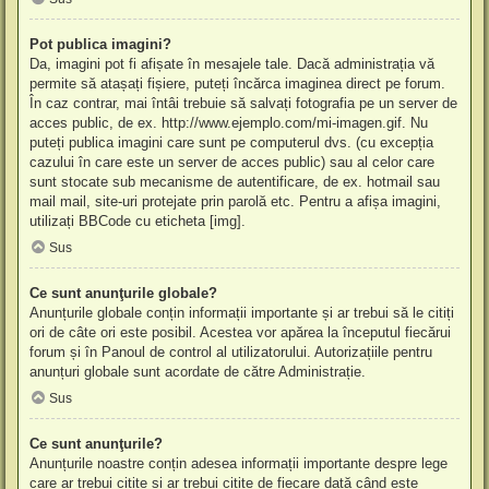
Pot publica imagini?
Da, imagini pot fi afișate în mesajele tale. Dacă administrația vă
permite să atașați fișiere, puteți încărca imaginea direct pe forum.
În caz contrar, mai întâi trebuie să salvați fotografia pe un server de
acces public, de ex. http://www.ejemplo.com/mi-imagen.gif. Nu
puteți publica imagini care sunt pe computerul dvs. (cu excepția
cazului în care este un server de acces public) sau al celor care
sunt stocate sub mecanisme de autentificare, de ex. hotmail sau
mail mail, site-uri protejate prin parolă etc. Pentru a afișa imagini,
utilizați BBCode cu eticheta [img].
Sus
Ce sunt anunţurile globale?
Anunțurile globale conțin informații importante și ar trebui să le citiți
ori de câte ori este posibil. Acestea vor apărea la începutul fiecărui
forum și în Panoul de control al utilizatorului. Autorizațiile pentru
anunțuri globale sunt acordate de către Administrație.
Sus
Ce sunt anunţurile?
Anunțurile noastre conțin adesea informații importante despre lege
care ar trebui citite și ar trebui citite de fiecare dată când este