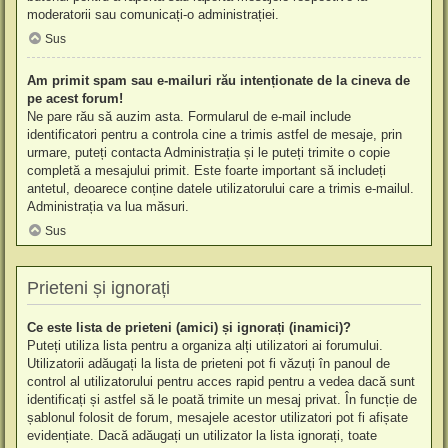
moderatorii sau comunicați-o administrației.
Sus
Am primit spam sau e-mailuri rău intenționate de la cineva de
pe acest forum!
Ne pare rău să auzim asta. Formularul de e-mail include
identificatori pentru a controla cine a trimis astfel de mesaje, prin
urmare, puteți contacta Administrația și le puteți trimite o copie
completă a mesajului primit. Este foarte important să includeți
antetul, deoarece conține datele utilizatorului care a trimis e-mailul.
Administrația va lua măsuri.
Sus
Prieteni și ignorați
Ce este lista de prieteni (amici) și ignorați (inamici)?
Puteți utiliza lista pentru a organiza alți utilizatori ai forumului.
Utilizatorii adăugați la lista de prieteni pot fi văzuți în panoul de
control al utilizatorului pentru acces rapid pentru a vedea dacă sunt
identificați și astfel să le poată trimite un mesaj privat. În funcție de
șablonul folosit de forum, mesajele acestor utilizatori pot fi afișate
evidențiate. Dacă adăugați un utilizator la lista ignorați, toate