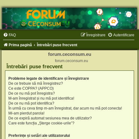
FAQ
Înregistrare
Autentificare
Prima pagină
Întrebări puse frecvent
forum.ceconsum.eu
forum.ceconsum.eu
Întrebări puse frecvent
Probleme legate de identificare și înregistrare
De ce trebuie să mă înregistrez?
Ce este COPPA? (APPCO)
De ce nu mă pot înregistra?
M-am înregistrat și nu mă pot identifica!
De ce nu mă pot identifica?
În urmă cu ceva timp m-am înregistrat, dar acum nu mă pot conecta!
Mi-am pierdut parola!
De ce expiră automat sesiunea mea de utilizator?
Care este funcția „Șterge cookie-urile”?
Preferințe și setări ale utilizatorului