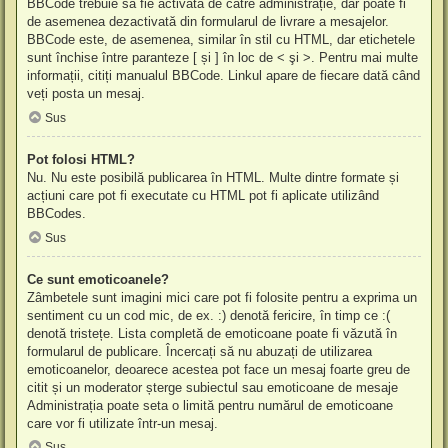
BBCode trebuie să fie activată de către administrație, dar poate fi
de asemenea dezactivată din formularul de livrare a mesajelor.
BBCode este, de asemenea, similar în stil cu HTML, dar etichetele
sunt închise între paranteze [ și ] în loc de < şi >. Pentru mai multe
informații, citiți manualul BBCode. Linkul apare de fiecare dată când
veți posta un mesaj.
Sus
Pot folosi HTML?
Nu. Nu este posibilă publicarea în HTML. Multe dintre formate și
acțiuni care pot fi executate cu HTML pot fi aplicate utilizând
BBCodes.
Sus
Ce sunt emoticoanele?
Zâmbetele sunt imagini mici care pot fi folosite pentru a exprima un
sentiment cu un cod mic, de ex. :) denotă fericire, în timp ce :(
denotă tristețe. Lista completă de emoticoane poate fi văzută în
formularul de publicare. Încercați să nu abuzați de utilizarea
emoticoanelor, deoarece acestea pot face un mesaj foarte greu de
citit și un moderator șterge subiectul sau emoticoane de mesaje
Administrația poate seta o limită pentru numărul de emoticoane
care vor fi utilizate într-un mesaj.
Sus