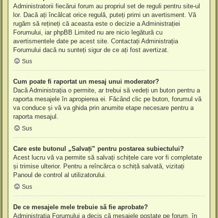
Administratorii fiecărui forum au propriul set de reguli pentru site-ul
lor. Dacă ați încălcat orice regulă, puteți primi un avertisment. Vă
rugăm să rețineți că aceasta este o decizie a Administrației
Forumului, iar phpBB Limited nu are nicio legătură cu
avertismentele date pe acest site. Contactați Administrația
Forumului dacă nu sunteți sigur de ce ați fost avertizat.
Sus
Cum poate fi raportat un mesaj unui moderator?
Dacă Administrația o permite, ar trebui să vedeți un buton pentru a
raporta mesajele în apropierea ei. Făcând clic pe buton, forumul vă
va conduce și vă va ghida prin anumite etape necesare pentru a
raporta mesajul.
Sus
Care este butonul „Salvați” pentru postarea subiectului?
Acest lucru vă va permite să salvați schițele care vor fi completate
și trimise ulterior. Pentru a reîncărca o schiță salvată, vizitați
Panoul de control al utilizatorului.
Sus
De ce mesajele mele trebuie să fie aprobate?
Administrația Forumului a decis că mesajele postate pe forum, în