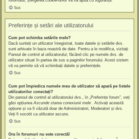
forumului, ștergerea cookie-urilor vă va ajuta cu siguranță.
Sus
Preferințe și setări ale utilizatorului
Cum pot schimba setările mele?
Dacă sunteți un utilizator înregistrat, toate datele și setările dvs.
sunt arhivate în baza noastră de date. Pentru a le modifica, vizitați
Panoul de control al utilizatorului; făcând clic pe numele dvs. de
utilizator situat în partea de sus a paginilor forumului. Acest sistem
vă va permite să vă schimbați datele și preferințele.
Sus
Cum pot împiedica numele meu de utilizator să apară pe listele
utilizatorilor conectați?
Din panoul de control al utilizatorului dvs., în „Preferințe forum”, veți
găsi opțiunea
Ascunde starea conexiunii mele
. Activați această
opțiune și va fi văzută doar de Administratori, Moderatori și dvs.
Veți fi socotit ca utilizator ascuns.
Sus
Ora în forumuri nu este corectă!