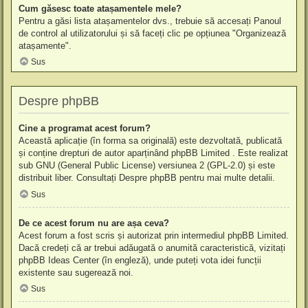
Cum găsesc toate atașamentele mele?
Pentru a găsi lista atașamentelor dvs., trebuie să accesați Panoul
de control al utilizatorului și să faceți clic pe opțiunea "Organizează
atașamente".
Sus
Despre phpBB
Cine a programat acest forum?
Această aplicație (în forma sa originală) este dezvoltată, publicată
și conține drepturi de autor aparținând
phpBB Limited
. Este realizat
sub GNU (General Public License) versiunea 2 (GPL-2.0) și este
distribuit liber. Consultați
Despre phpBB
pentru mai multe detalii.
Sus
De ce acest forum nu are așa ceva?
Acest forum a fost scris și autorizat prin intermediul phpBB Limited.
Dacă credeți că ar trebui adăugată o anumită caracteristică, vizitați
phpBB Ideas Center
(în engleză), unde puteți vota idei funcții
existente sau sugerează noi.
Sus