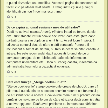
o puteți dezactiva sau modifica. Accesați pagina de conectare și
faceți clic pe
Mi-am uitat parola
. Urmați instrucțiunile și veți fi
identificați din nou în cel mai scurt timp.
Sus
De ce expiră automat sesiunea mea de utilizator?
Dacă nu activați caseta
Amintiți-vă
când intrați pe forum, datele
dvs. sunt stocate într-un cookie securizat, care este șters când
părăsiți pagina sau după un anumit timp. Acest lucru împiedică
utilizarea contului dvs. de către o altă persoană. Pentru a fi
recunoscut automat de sistem, nu trebuie decât să bifați caseta la
intrare. Nu este recomandat dacă accesați forumul de pe un
computer partajat, de ex. bibliotecă, cafenele informatice,
computere universitare etc. Dacă nu vedeți caseta, înseamnă că
administrația forumului a dezactivat opțiunea.
Sus
Care este funcția „Șterge cookie-urile”?
"Șterge cookie-urile" șterge cookie-urile create de phpBB, care vă
păstrează autorizația de a accesa anumite resurse ale forumului și
de a fi identificat la acesta. Cookie-urile oferă funcții precum citirea
urmăririi de navigare pe forum de către utilizator dacă administrația
a activat opțiunea. Dacă aveți probleme cu intrarea sau părăsirea