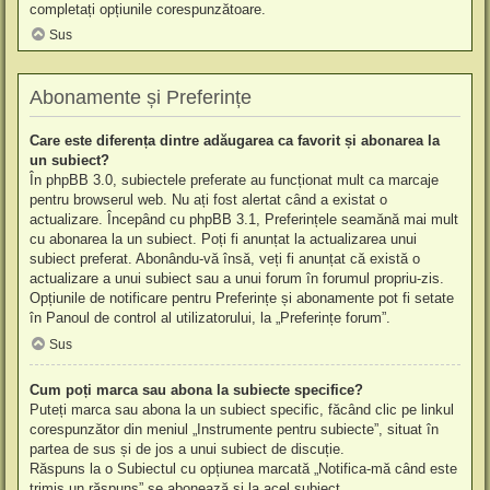
completați opțiunile corespunzătoare.
Sus
Abonamente și Preferințe
Care este diferența dintre adăugarea ca favorit și abonarea la
un subiect?
În phpBB 3.0, subiectele preferate au funcționat mult ca marcaje
pentru browserul web. Nu ați fost alertat când a existat o
actualizare. Începând cu phpBB 3.1, Preferințele seamănă mai mult
cu abonarea la un subiect. Poți fi anunțat la actualizarea unui
subiect preferat. Abonându-vă însă, veți fi anunțat că există o
actualizare a unui subiect sau a unui forum în forumul propriu-zis.
Opțiunile de notificare pentru Preferințe și abonamente pot fi setate
în Panoul de control al utilizatorului, la „Preferințe forum”.
Sus
Cum poți marca sau abona la subiecte specifice?
Puteți marca sau abona la un subiect specific, făcând clic pe linkul
corespunzător din meniul „Instrumente pentru subiecte”, situat în
partea de sus și de jos a unui subiect de discuție.
Răspuns la o Subiectul cu opțiunea marcată „Notifica-mă când este
trimis un răspuns” se abonează și la acel subiect.