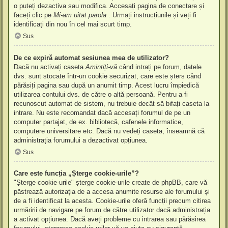
o puteți dezactiva sau modifica. Accesați pagina de conectare și
faceți clic pe
Mi-am uitat parola
. Urmați instrucțiunile și veți fi
identificați din nou în cel mai scurt timp.
Sus
De ce expiră automat sesiunea mea de utilizator?
Dacă nu activați caseta
Amintiți-vă
când intrați pe forum, datele
dvs. sunt stocate într-un cookie securizat, care este șters când
părăsiți pagina sau după un anumit timp. Acest lucru împiedică
utilizarea contului dvs. de către o altă persoană. Pentru a fi
recunoscut automat de sistem, nu trebuie decât să bifați caseta la
intrare. Nu este recomandat dacă accesați forumul de pe un
computer partajat, de ex. bibliotecă, cafenele informatice,
computere universitare etc. Dacă nu vedeți caseta, înseamnă că
administrația forumului a dezactivat opțiunea.
Sus
Care este funcția „Șterge cookie-urile”?
"Șterge cookie-urile" șterge cookie-urile create de phpBB, care vă
păstrează autorizația de a accesa anumite resurse ale forumului și
de a fi identificat la acesta. Cookie-urile oferă funcții precum citirea
urmăririi de navigare pe forum de către utilizator dacă administrația
a activat opțiunea. Dacă aveți probleme cu intrarea sau părăsirea