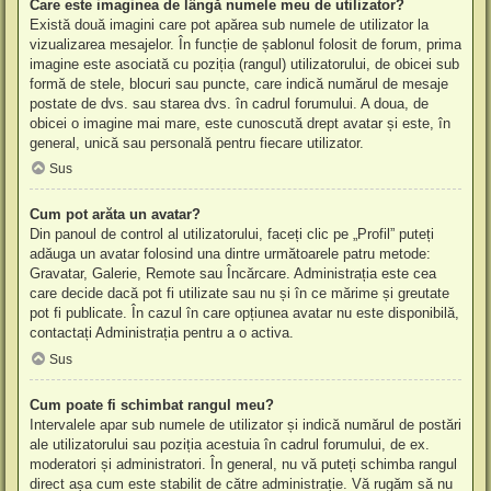
Care este imaginea de lângă numele meu de utilizator?
Există două imagini care pot apărea sub numele de utilizator la
vizualizarea mesajelor. În funcție de șablonul folosit de forum, prima
imagine este asociată cu poziția (rangul) utilizatorului, de obicei sub
formă de stele, blocuri sau puncte, care indică numărul de mesaje
postate de dvs. sau starea dvs. în cadrul forumului. A doua, de
obicei o imagine mai mare, este cunoscută drept avatar și este, în
general, unică sau personală pentru fiecare utilizator.
Sus
Cum pot arăta un avatar?
Din panoul de control al utilizatorului, faceți clic pe „Profil” puteți
adăuga un avatar folosind una dintre următoarele patru metode:
Gravatar, Galerie, Remote sau Încărcare. Administrația este cea
care decide dacă pot fi utilizate sau nu și în ce mărime și greutate
pot fi publicate. În cazul în care opțiunea avatar nu este disponibilă,
contactați Administrația pentru a o activa.
Sus
Cum poate fi schimbat rangul meu?
Intervalele apar sub numele de utilizator și indică numărul de postări
ale utilizatorului sau poziția acestuia în cadrul forumului, de ex.
moderatori și administratori. În general, nu vă puteți schimba rangul
direct așa cum este stabilit de către administrație. Vă rugăm să nu