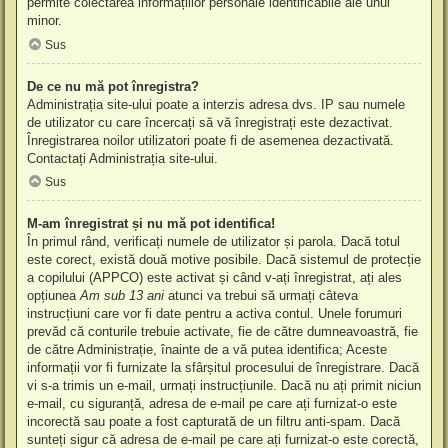
permite colectarea informațiilor personale identificabile ale unui
minor.
Sus
De ce nu mă pot înregistra?
Administrația site-ului poate a interzis adresa dvs. IP sau numele
de utilizator cu care încercați să vă înregistrați este dezactivat.
Înregistrarea noilor utilizatori poate fi de asemenea dezactivată.
Contactați Administrația site-ului.
Sus
M-am înregistrat și nu mă pot identifica!
În primul rând, verificați numele de utilizator și parola. Dacă totul
este corect, există două motive posibile. Dacă sistemul de protecție
a copilului (APPCO) este activat și când v-ați înregistrat, ați ales
opțiunea
Am sub 13 ani
atunci va trebui să urmați câteva
instrucțiuni care vor fi date pentru a activa contul. Unele forumuri
prevăd că conturile trebuie activate, fie de către dumneavoastră, fie
de către Administrație, înainte de a vă putea identifica; Aceste
informații vor fi furnizate la sfârșitul procesului de înregistrare. Dacă
vi s-a trimis un e-mail, urmați instrucțiunile. Dacă nu ați primit niciun
e-mail, cu siguranță, adresa de e-mail pe care ați furnizat-o este
incorectă sau poate a fost capturată de un filtru anti-spam. Dacă
sunteți sigur că adresa de e-mail pe care ați furnizat-o este corectă,