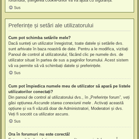
forumului, ștergerea cookie-urilor vă va ajuta cu siguranță.
Sus
Preferințe și setări ale utilizatorului
Cum pot schimba setările mele?
Dacă sunteți un utilizator înregistrat, toate datele și setările dvs.
sunt arhivate în baza noastră de date. Pentru a le modifica, vizitați
Panoul de control al utilizatorului; făcând clic pe numele dvs. de
utilizator situat în partea de sus a paginilor forumului. Acest sistem
vă va permite să vă schimbați datele și preferințele.
Sus
Cum pot împiedica numele meu de utilizator să apară pe listele
utilizatorilor conectați?
Din panoul de control al utilizatorului dvs., în „Preferințe forum”, veți
găsi opțiunea
Ascunde starea conexiunii mele
. Activați această
opțiune și va fi văzută doar de Administratori, Moderatori și dvs.
Veți fi socotit ca utilizator ascuns.
Sus
Ora în forumuri nu este corectă!