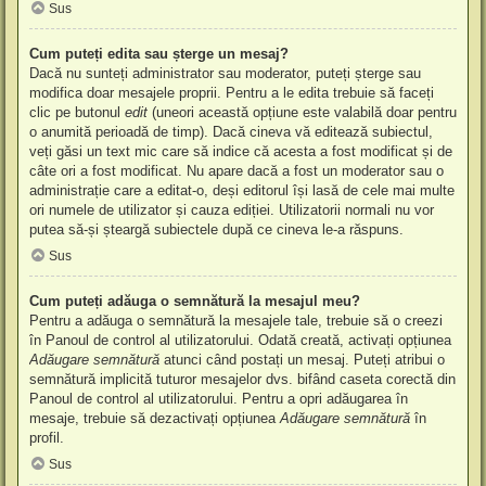
Sus
Cum puteți edita sau șterge un mesaj?
Dacă nu sunteți administrator sau moderator, puteți șterge sau
modifica doar mesajele proprii. Pentru a le edita trebuie să faceți
clic pe butonul
edit
(uneori această opțiune este valabilă doar pentru
o anumită perioadă de timp). Dacă cineva vă editează subiectul,
veți găsi un text mic care să indice că acesta a fost modificat și de
câte ori a fost modificat. Nu apare dacă a fost un moderator sau o
administrație care a editat-o, deși editorul își lasă de cele mai multe
ori numele de utilizator și cauza ediției. Utilizatorii normali nu vor
putea să-și șteargă subiectele după ce cineva le-a răspuns.
Sus
Cum puteți adăuga o semnătură la mesajul meu?
Pentru a adăuga o semnătură la mesajele tale, trebuie să o creezi
în Panoul de control al utilizatorului. Odată creată, activați opțiunea
Adăugare semnătură
atunci când postați un mesaj. Puteți atribui o
semnătură implicită tuturor mesajelor dvs. bifând caseta corectă din
Panoul de control al utilizatorului. Pentru a opri adăugarea în
mesaje, trebuie să dezactivați opțiunea
Adăugare semnătură
în
profil.
Sus