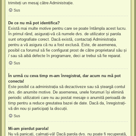
trimiteți un mesaj către Administrație.
Sus
De ce nu mă pot identifica?
Există mai multe motive pentru care se poate întâmpla acest lucru.
În primul rând, asigurați-vă că numele dvs. de utilizator și parola
sunt ortografiate corect. Dacă există, contactați Administrația
pentru a vă asigura că nu a fost exclusă. Este, de asemenea,
posibil ca forumul să fie configurat prost de către proprietarul său și
/ sau să aibă defecte în programare, deci ar trebui să fie reparat.
Sus
În urmă cu ceva timp m-am înregistrat, dar acum nu mă pot
conecta!
Este posibil ca administrația să dezactiveze sau să șteargă contul
dvs. din anumite motive. De asemenea, unele forumuri își elimină
periodic utilizatorii care nu au postat mesaje o anumită perioadă de
timp pentru a reduce greutatea bazei de date. Dacă da, înregistrați-
vă din nou și participați la discuții.
Sus
Mi-am pierdut parola!
Nu vă panicați, calmați-vă! Dacă parola dvs. nu poate fi recuperată,