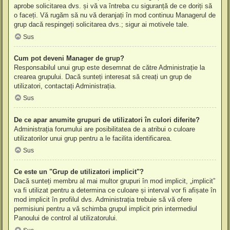
aprobe solicitarea dvs. și vă va întreba cu siguranță de ce doriți să
o faceți. Vă rugăm să nu vă deranjați în mod continuu Managerul de
grup dacă respingeți solicitarea dvs.; sigur ai motivele tale.
Sus
Cum pot deveni Manager de grup?
Responsabilul unui grup este desemnat de către Administrație la
crearea grupului. Dacă sunteți interesat să creați un grup de
utilizatori, contactați Administrația.
Sus
De ce apar anumite grupuri de utilizatori în culori diferite?
Administrația forumului are posibilitatea de a atribui o culoare
utilizatorilor unui grup pentru a le facilita identificarea.
Sus
Ce este un "Grup de utilizatori implicit"?
Dacă sunteți membru al mai multor grupuri în mod implicit, „implicit”
va fi utilizat pentru a determina ce culoare și interval vor fi afișate în
mod implicit în profilul dvs. Administrația trebuie să vă ofere
permisiuni pentru a vă schimba grupul implicit prin intermediul
Panoului de control al utilizatorului.