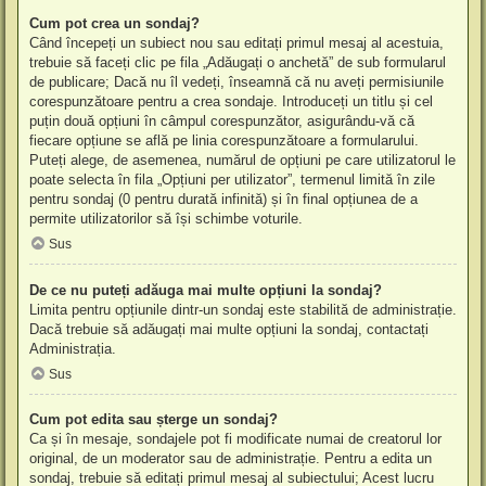
Cum pot crea un sondaj?
Când începeți un subiect nou sau editați primul mesaj al acestuia,
trebuie să faceți clic pe fila „Adăugați o anchetă” de sub formularul
de publicare; Dacă nu îl vedeți, înseamnă că nu aveți permisiunile
corespunzătoare pentru a crea sondaje. Introduceți un titlu și cel
puțin două opțiuni în câmpul corespunzător, asigurându-vă că
fiecare opțiune se află pe linia corespunzătoare a formularului.
Puteți alege, de asemenea, numărul de opțiuni pe care utilizatorul le
poate selecta în fila „Opțiuni per utilizator”, termenul limită în zile
pentru sondaj (0 pentru durată infinită) și în final opțiunea de a
permite utilizatorilor să își schimbe voturile.
Sus
De ce nu puteți adăuga mai multe opțiuni la sondaj?
Limita pentru opțiunile dintr-un sondaj este stabilită de administrație.
Dacă trebuie să adăugați mai multe opțiuni la sondaj, contactați
Administrația.
Sus
Cum pot edita sau șterge un sondaj?
Ca și în mesaje, sondajele pot fi modificate numai de creatorul lor
original, de un moderator sau de administrație. Pentru a edita un
sondaj, trebuie să editați primul mesaj al subiectului; Acest lucru