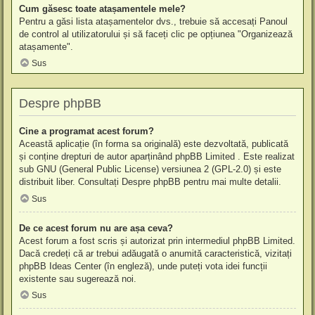
Cum găsesc toate atașamentele mele?
Pentru a găsi lista atașamentelor dvs., trebuie să accesați Panoul
de control al utilizatorului și să faceți clic pe opțiunea "Organizează
atașamente".
Sus
Despre phpBB
Cine a programat acest forum?
Această aplicație (în forma sa originală) este dezvoltată, publicată
și conține drepturi de autor aparținând
phpBB Limited
. Este realizat
sub GNU (General Public License) versiunea 2 (GPL-2.0) și este
distribuit liber. Consultați
Despre phpBB
pentru mai multe detalii.
Sus
De ce acest forum nu are așa ceva?
Acest forum a fost scris și autorizat prin intermediul phpBB Limited.
Dacă credeți că ar trebui adăugată o anumită caracteristică, vizitați
phpBB Ideas Center
(în engleză), unde puteți vota idei funcții
existente sau sugerează noi.
Sus