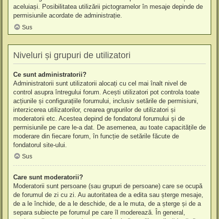
aceluiași. Posibilitatea utilizării pictogramelor în mesaje depinde de
permisiunile acordate de administrație.
Sus
Niveluri și grupuri de utilizatori
Ce sunt administratorii?
Administratorii sunt utilizatorii alocați cu cel mai înalt nivel de
control asupra întregului forum. Acești utilizatori pot controla toate
acțiunile și configurațiile forumului, inclusiv setările de permisiuni,
interzicerea utilizatorilor, crearea grupurilor de utilizatori și
moderatorii etc. Acestea depind de fondatorul forumului și de
permisiunile pe care le-a dat. De asemenea, au toate capacitățile de
moderare din fiecare forum, în funcție de setările făcute de
fondatorul site-ului.
Sus
Care sunt moderatorii?
Moderatorii sunt persoane (sau grupuri de persoane) care se ocupă
de forumul de zi cu zi. Au autoritatea de a edita sau șterge mesaje,
de a le închide, de a le deschide, de a le muta, de a șterge și de a
separa subiecte pe forumul pe care îl moderează. În general,