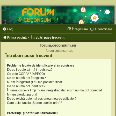
FAQ
Înregistrare
Autentificare
Prima pagină
Întrebări puse frecvent
forum.ceconsum.eu
forum.ceconsum.eu
Întrebări puse frecvent
Probleme legate de identificare și înregistrare
De ce trebuie să mă înregistrez?
Ce este COPPA? (APPCO)
De ce nu mă pot înregistra?
M-am înregistrat și nu mă pot identifica!
De ce nu mă pot identifica?
În urmă cu ceva timp m-am înregistrat, dar acum nu mă pot conecta!
Mi-am pierdut parola!
De ce expiră automat sesiunea mea de utilizator?
Care este funcția „Șterge cookie-urile”?
Preferințe și setări ale utilizatorului