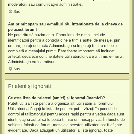
moderatorii sau comunicați-o administrației.
Sus
Am primit spam sau e-mailuri rău intenționate de la cineva de
pe acest forum!
Ne pare rău să auzim asta. Formularul de e-mail include
identificatori pentru a controla cine a trimis astfel de mesaje, prin
urmare, puteți contacta Administrația și le puteți trimite o copie
completă a mesajului primit. Este foarte important să includeți
antetul, deoarece conține datele utilizatorului care a trimis e-mailul.
Administrația va lua măsuri.
Sus
Prieteni și ignorați
Ce este lista de prieteni (amici) și ignorați (inamici)?
Puteți utiliza lista pentru a organiza alți utilizatori ai forumului.
Utilizatorii adăugați la lista de prieteni pot fi văzuți în panoul de
control al utilizatorului pentru acces rapid pentru a vedea dacă sunt
identificați și astfel să le poată trimite un mesaj privat. În funcție de
șablonul folosit de forum, mesajele acestor utilizatori pot fi afișate
evidențiate. Dacă adăugați un utilizator la lista ignorați, toate