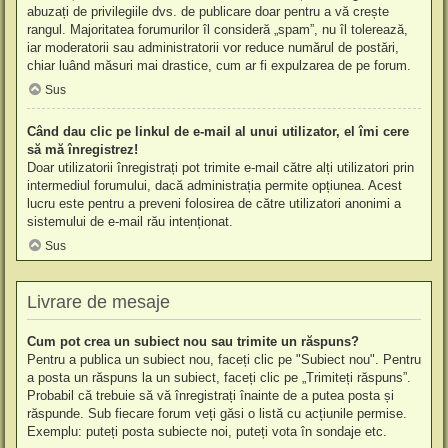
abuzați de privilegiile dvs. de publicare doar pentru a vă crește
rangul. Majoritatea forumurilor îl consideră „spam”, nu îl tolerează,
iar moderatorii sau administratorii vor reduce numărul de postări,
chiar luând măsuri mai drastice, cum ar fi expulzarea de pe forum.
Sus
Când dau clic pe linkul de e-mail al unui utilizator, el îmi cere
să mă înregistrez!
Doar utilizatorii înregistrați pot trimite e-mail către alți utilizatori prin
intermediul forumului, dacă administrația permite opțiunea. Acest
lucru este pentru a preveni folosirea de către utilizatori anonimi a
sistemului de e-mail rău intenționat.
Sus
Livrare de mesaje
Cum pot crea un subiect nou sau trimite un răspuns?
Pentru a publica un subiect nou, faceți clic pe "Subiect nou". Pentru
a posta un răspuns la un subiect, faceți clic pe „Trimiteți răspuns”.
Probabil că trebuie să vă înregistrați înainte de a putea posta și
răspunde. Sub fiecare forum veți găsi o listă cu acțiunile permise.
Exemplu: puteți posta subiecte noi, puteți vota în sondaje etc.