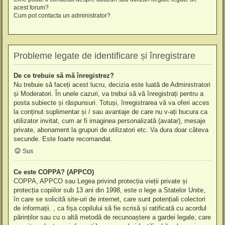
acest forum?
Cum pot contacta un administrator?
Probleme legate de identificare și înregistrare
De ce trebuie să mă înregistrez?
Nu trebuie să faceți acest lucru, decizia este luată de Administratori
și Moderatori. În unele cazuri, va trebui să vă înregistrați pentru a
posta subiecte și răspunsuri. Totuși, înregistrarea vă va oferi acces
la conținut suplimentar și / sau avantaje de care nu v-ați bucura ca
utilizator invitat, cum ar fi imaginea personalizată (avatar), mesaje
private, abonament la grupuri de utilizatori etc. Va dura doar câteva
secunde. Este foarte recomandat.
Sus
Ce este COPPA? (APPCO)
COPPA, APPCO sau Legea privind protecția vieții private și
protecția copiilor sub 13 ani din 1998, este o lege a Statelor Unite,
în care se solicită site-uri de internet, care sunt potențiali colectori
de informații. , ca fișa copilului să fie scrisă și ratificată cu acordul
părinților sau cu o altă metodă de recunoaștere a gardei legale, care