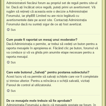
Administratorii fiecărui forum au propriul set de reguli pentru site-ul
lor. Dacă ați încălcat orice regulă, puteți primi un avertisment. Vă
rugăm să rețineți că aceasta este o decizie a Administrației
Forumului, iar phpBB Limited nu are nicio legătură cu
avertismentele date pe acest site. Contactați Administrația
Forumului dacă nu sunteți sigur de ce ați fost avertizat.
Sus
Cum poate fi raportat un mesaj unui moderator?
Dacă Administrația o permite, ar trebui să vedeți un buton pentru a
raporta mesajele în apropierea ei. Făcând clic pe buton, forumul vă
va conduce și vă va ghida prin anumite etape necesare pentru a
raporta mesajul.
Sus
Care este butonul „Salvați” pentru postarea subiectului?
Acest lucru vă va permite să salvați schițele care vor fi completate
și trimise ulterior. Pentru a reîncărca o schiță salvată, vizitați
Panoul de control al utilizatorului.
Sus
De ce mesajele mele trebuie să fie aprobate?
Administrația Forumului a decis că mesajele postate pe forum, în