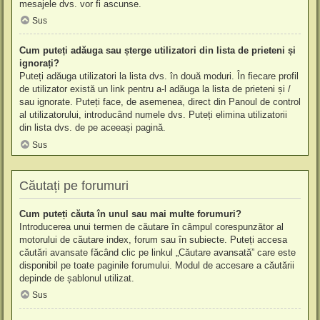
mesajele dvs. vor fi ascunse.
Sus
Cum puteți adăuga sau șterge utilizatori din lista de prieteni și
ignorați?
Puteți adăuga utilizatori la lista dvs. în două moduri. În fiecare profil
de utilizator există un link pentru a-l adăuga la lista de prieteni și /
sau ignorate. Puteți face, de asemenea, direct din Panoul de control
al utilizatorului, introducând numele dvs. Puteți elimina utilizatorii
din lista dvs. de pe aceeași pagină.
Sus
Căutați pe forumuri
Cum puteți căuta în unul sau mai multe forumuri?
Introducerea unui termen de căutare în câmpul corespunzător al
motorului de căutare index, forum sau în subiecte. Puteți accesa
căutări avansate făcând clic pe linkul „Căutare avansată” care este
disponibil pe toate paginile forumului. Modul de accesare a căutării
depinde de șablonul utilizat.
Sus