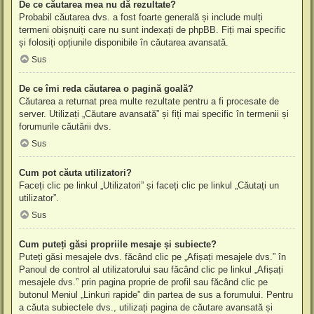
De ce căutarea mea nu dă rezultate?
Probabil căutarea dvs. a fost foarte generală și include mulți
termeni obișnuiți care nu sunt indexați de phpBB. Fiți mai specific
și folosiți opțiunile disponibile în căutarea avansată.
Sus
De ce îmi reda căutarea o pagină goală?
Căutarea a returnat prea multe rezultate pentru a fi procesate de
server. Utilizați „Căutare avansată” și fiți mai specific în termenii și
forumurile căutării dvs.
Sus
Cum pot căuta utilizatori?
Faceți clic pe linkul „Utilizatori” și faceți clic pe linkul „Căutați un
utilizator”.
Sus
Cum puteți găsi propriile mesaje și subiecte?
Puteți găsi mesajele dvs. făcând clic pe „Afișați mesajele dvs.” în
Panoul de control al utilizatorului sau făcând clic pe linkul „Afișați
mesajele dvs.” prin pagina proprie de profil sau făcând clic pe
butonul Meniul „Linkuri rapide” din partea de sus a forumului. Pentru
a căuta subiectele dvs., utilizați pagina de căutare avansată și