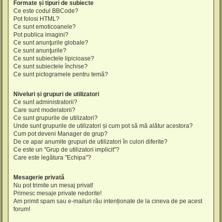
Formate și tipuri de subiecte
Ce este codul BBCode?
Pot folosi HTML?
Ce sunt emoticoanele?
Pot publica imagini?
Ce sunt anunţurile globale?
Ce sunt anunţurile?
Ce sunt subiectele lipicioase?
Ce sunt subiectele închise?
Ce sunt pictogramele pentru temă?
Niveluri și grupuri de utilizatori
Ce sunt administratorii?
Care sunt moderatorii?
Ce sunt grupurile de utilizatori?
Unde sunt grupurile de utilizatori și cum pot să mă alătur acestora?
Cum pot deveni Manager de grup?
De ce apar anumite grupuri de utilizatori în culori diferite?
Ce este un "Grup de utilizatori implicit"?
Care este legătura "Echipa"?
Mesagerie privată
Nu pot trimite un mesaj privat!
Primesc mesaje private nedorite!
Am primit spam sau e-mailuri rău intenționate de la cineva de pe acest
forum!