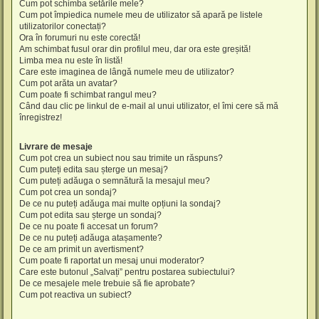
Cum pot schimba setările mele?
Cum pot împiedica numele meu de utilizator să apară pe listele
utilizatorilor conectați?
Ora în forumuri nu este corectă!
Am schimbat fusul orar din profilul meu, dar ora este greșită!
Limba mea nu este în listă!
Care este imaginea de lângă numele meu de utilizator?
Cum pot arăta un avatar?
Cum poate fi schimbat rangul meu?
Când dau clic pe linkul de e-mail al unui utilizator, el îmi cere să mă
înregistrez!
Livrare de mesaje
Cum pot crea un subiect nou sau trimite un răspuns?
Cum puteți edita sau șterge un mesaj?
Cum puteți adăuga o semnătură la mesajul meu?
Cum pot crea un sondaj?
De ce nu puteți adăuga mai multe opțiuni la sondaj?
Cum pot edita sau șterge un sondaj?
De ce nu poate fi accesat un forum?
De ce nu puteți adăuga atașamente?
De ce am primit un avertisment?
Cum poate fi raportat un mesaj unui moderator?
Care este butonul „Salvați” pentru postarea subiectului?
De ce mesajele mele trebuie să fie aprobate?
Cum pot reactiva un subiect?