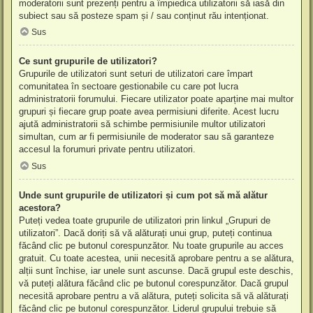
moderatorii sunt prezenți pentru a împiedica utilizatorii să iasă din
subiect sau să posteze spam și / sau conținut rău intenționat.
Sus
Ce sunt grupurile de utilizatori?
Grupurile de utilizatori sunt seturi de utilizatori care împart
comunitatea în sectoare gestionabile cu care pot lucra
administratorii forumului. Fiecare utilizator poate aparține mai multor
grupuri și fiecare grup poate avea permisiuni diferite. Acest lucru
ajută administratorii să schimbe permisiunile multor utilizatori
simultan, cum ar fi permisiunile de moderator sau să garanteze
accesul la forumuri private pentru utilizatori.
Sus
Unde sunt grupurile de utilizatori și cum pot să mă alătur
acestora?
Puteți vedea toate grupurile de utilizatori prin linkul „Grupuri de
utilizatori”. Dacă doriți să vă alăturați unui grup, puteți continua
făcând clic pe butonul corespunzător. Nu toate grupurile au acces
gratuit. Cu toate acestea, unii necesită aprobare pentru a se alătura,
alții sunt închise, iar unele sunt ascunse. Dacă grupul este deschis,
vă puteți alătura făcând clic pe butonul corespunzător. Dacă grupul
necesită aprobare pentru a vă alătura, puteți solicita să vă alăturați
făcând clic pe butonul corespunzător. Liderul grupului trebuie să