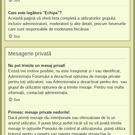
Sus
Care este legătura "Echipa"?
Această pagină vă oferă lista completă a utilizatorilor grupului,
inclusiv administratorii, moderatorii și alte detalii, precum forumurile
care sunt responsabile de moderarea fiecăruia.
Sus
Mesagerie privată
Nu pot trimite un mesaj privat!
Există trei motive posibile; nu este înregistrat și / sau identificat,
Administrația Forumului a dezactivat opțiunea de mesaje private
pentru toți utilizatorii, sau Administrația a dezactivat pentru dvs. sau
grupul de utilizatori opțiunea de a trimite mesaje. Pentru mai multe
informații, contactați administrația.
Sus
Primesc mesaje private nedorite!
Dacă primiți mesaje rău intenționate sau ofensatoare de la un
anumit utilizator, îl puteți bloca astfel încât să nu vă poată trimite
mesaje în opțiunile Panoului de control al utilizatorului, puteți utiliza
butonul pentru a raporta sau raporta mesajele respective la