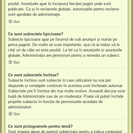
posibil. Anunțurile apar la începutul fiecărei pagini unde sunt
publicate. Ca și în reclamele globale, autorizațiile pentru reclame
sunt aprobate de administraţie.
Sus
Ce sunt subiectele lipicioase?
Subiecte lipicioase apar pe forumul de sub anunţuri și numai pe
prima pagină. De multe ori sunt importante, așa că ar trebui să le
citiți ori de câte ori este posibil. La fel ca în anunțurile și anunțurile
globale, Administrația are permisiuni pentru a remedia un subiect.
Sus
Ce sunt subiectele închise?
Subiecte închise sunt subiecte în care utilizatorii nu mai pot
răspunde și sondajele conținute în acestea sunt încheiate automat.
Subiectele pot fi închise din mai multe motive. Această decizie este
luată de Administrație sau de un moderator. Poate vă puteți închide
propriile subiecte în funcție de permisiunile acordate de
administratori.
Sus
Ce sunt pictogramele pentru temă?
Sunt imagini alese de autorul subiectului pentru a indica conținutul