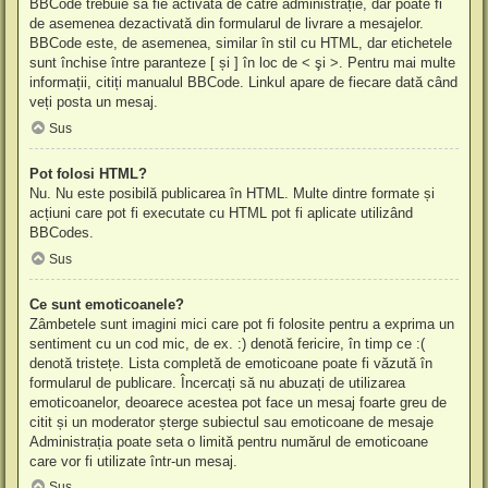
BBCode trebuie să fie activată de către administrație, dar poate fi
de asemenea dezactivată din formularul de livrare a mesajelor.
BBCode este, de asemenea, similar în stil cu HTML, dar etichetele
sunt închise între paranteze [ și ] în loc de < şi >. Pentru mai multe
informații, citiți manualul BBCode. Linkul apare de fiecare dată când
veți posta un mesaj.
Sus
Pot folosi HTML?
Nu. Nu este posibilă publicarea în HTML. Multe dintre formate și
acțiuni care pot fi executate cu HTML pot fi aplicate utilizând
BBCodes.
Sus
Ce sunt emoticoanele?
Zâmbetele sunt imagini mici care pot fi folosite pentru a exprima un
sentiment cu un cod mic, de ex. :) denotă fericire, în timp ce :(
denotă tristețe. Lista completă de emoticoane poate fi văzută în
formularul de publicare. Încercați să nu abuzați de utilizarea
emoticoanelor, deoarece acestea pot face un mesaj foarte greu de
citit și un moderator șterge subiectul sau emoticoane de mesaje
Administrația poate seta o limită pentru numărul de emoticoane
care vor fi utilizate într-un mesaj.
Sus