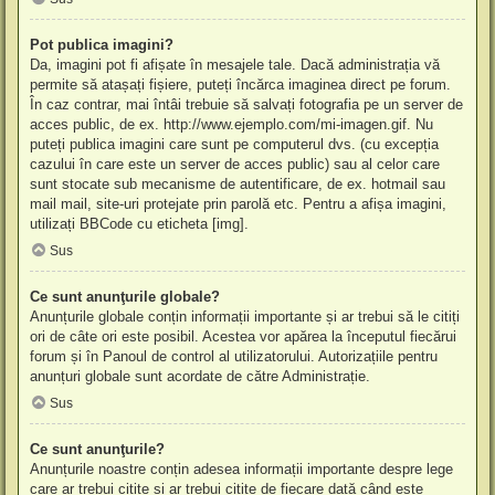
Pot publica imagini?
Da, imagini pot fi afișate în mesajele tale. Dacă administrația vă
permite să atașați fișiere, puteți încărca imaginea direct pe forum.
În caz contrar, mai întâi trebuie să salvați fotografia pe un server de
acces public, de ex. http://www.ejemplo.com/mi-imagen.gif. Nu
puteți publica imagini care sunt pe computerul dvs. (cu excepția
cazului în care este un server de acces public) sau al celor care
sunt stocate sub mecanisme de autentificare, de ex. hotmail sau
mail mail, site-uri protejate prin parolă etc. Pentru a afișa imagini,
utilizați BBCode cu eticheta [img].
Sus
Ce sunt anunţurile globale?
Anunțurile globale conțin informații importante și ar trebui să le citiți
ori de câte ori este posibil. Acestea vor apărea la începutul fiecărui
forum și în Panoul de control al utilizatorului. Autorizațiile pentru
anunțuri globale sunt acordate de către Administrație.
Sus
Ce sunt anunţurile?
Anunțurile noastre conțin adesea informații importante despre lege
care ar trebui citite și ar trebui citite de fiecare dată când este