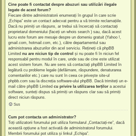
Cine poate fi contactat despre abuzuri sau utilizări ilegale
legate de acest forum?
Fiecare dintre administratorii enumerați în grupul în care scrie
„Echipa” este un contact adecvat pentru a vă trimite reclamațiile.
Dacă nu primiți un răspuns, ar trebui să încercați să contactați
proprietarul domeniului (faceți un
whois search
) sau, dacă acest
lucru este forum are mesaje despre un domeniu gratuit (Yahoo !,
gmail.com, hotmail.com, etc.), către departamentul sau
administrarea abuzurilor din acel serviciu. Rețineți că phpBB
Limited
nu are niciun tip de control
și nu poate fi în niciun fel
responsabil pentru modul în care, unde sau de cine este utilizat
acest sistem forum. Nu are sens să contactați phpBB Limited în
legătură cu probleme legale (defăimare, răspundere, denaturarea
comentariilor etc.) care nu sunt în ceea ce privește site-ul
phpbb.com sau la discreția software-ului phpBB. Dacă trimiteți un e-
mail către phpBB Limited
cu privire la utilizarea terților
a acestui
software, sunteți dispus să primiți un răspuns clar sau să primiți
direct niciun răspuns.
Sus
Cum pot contacta un administrator?
Toți utilizatorii forumului pot utiliza formularul „Contactați-ne”, dacă
această opțiune a fost activată de administratorul forumului.
Membrii forumului pot utiliza și linkul „Echipa”.