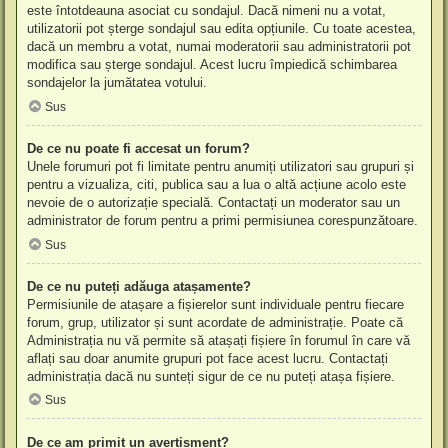
este întotdeauna asociat cu sondajul. Dacă nimeni nu a votat,
utilizatorii pot șterge sondajul sau edita opțiunile. Cu toate acestea,
dacă un membru a votat, numai moderatorii sau administratorii pot
modifica sau șterge sondajul. Acest lucru împiedică schimbarea
sondajelor la jumătatea votului.
Sus
De ce nu poate fi accesat un forum?
Unele forumuri pot fi limitate pentru anumiți utilizatori sau grupuri și
pentru a vizualiza, citi, publica sau a lua o altă acțiune acolo este
nevoie de o autorizație specială. Contactați un moderator sau un
administrator de forum pentru a primi permisiunea corespunzătoare.
Sus
De ce nu puteți adăuga atașamente?
Permisiunile de atașare a fișierelor sunt individuale pentru fiecare
forum, grup, utilizator și sunt acordate de administrație. Poate că
Administrația nu vă permite să atașați fișiere în forumul în care vă
aflați sau doar anumite grupuri pot face acest lucru. Contactați
administrația dacă nu sunteți sigur de ce nu puteți atașa fișiere.
Sus
De ce am primit un avertisment?