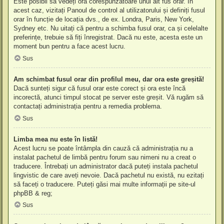
Este posibil să vedeți ora corespunzătoare unui alt fus orar. În
acest caz, vizitați Panoul de control al utilizatorului și definiți fusul
orar în funcție de locația dvs., de ex. Londra, Paris, New York,
Sydney etc. Nu uitați că pentru a schimba fusul orar, ca și celelalte
preferințe, trebuie să fiți înregistrat. Dacă nu este, acesta este un
moment bun pentru a face acest lucru.
Sus
Am schimbat fusul orar din profilul meu, dar ora este greșită!
Dacă sunteți sigur că fusul orar este corect și ora este încă
incorectă, atunci timpul stocat pe server este greșit. Vă rugăm să
contactați administrația pentru a remedia problema.
Sus
Limba mea nu este în listă!
Acest lucru se poate întâmpla din cauză că administrația nu a
instalat pachetul de limbă pentru forum sau nimeni nu a creat o
traducere. Întrebați un administrator dacă puteți instala pachetul
lingvistic de care aveți nevoie. Dacă pachetul nu există, nu ezitați
să faceți o traducere. Puteți găsi mai multe informații pe site-ul
phpBB
& reg;
Sus