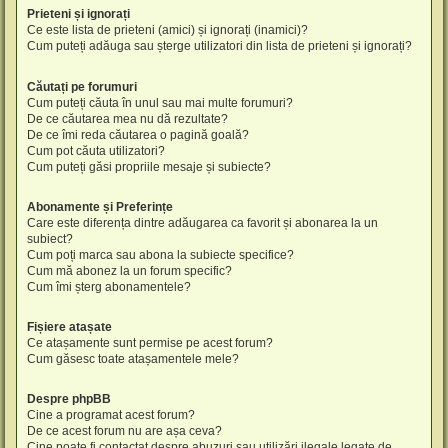
Prieteni și ignorați
Ce este lista de prieteni (amici) și ignorați (inamici)?
Cum puteți adăuga sau șterge utilizatori din lista de prieteni și ignorați?
Căutați pe forumuri
Cum puteți căuta în unul sau mai multe forumuri?
De ce căutarea mea nu dă rezultate?
De ce îmi reda căutarea o pagină goală?
Cum pot căuta utilizatori?
Cum puteți găsi propriile mesaje și subiecte?
Abonamente și Preferințe
Care este diferența dintre adăugarea ca favorit și abonarea la un
subiect?
Cum poți marca sau abona la subiecte specifice?
Cum mă abonez la un forum specific?
Cum îmi șterg abonamentele?
Fișiere atașate
Ce atașamente sunt permise pe acest forum?
Cum găsesc toate atașamentele mele?
Despre phpBB
Cine a programat acest forum?
De ce acest forum nu are așa ceva?
Cine poate fi contactat despre abuzuri sau utilizări ilegale legate de