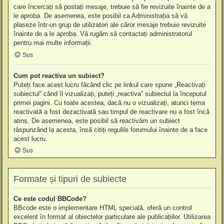
care încercați să postați mesaje, trebuie să fie revizuite înainte de a
le aproba. De asemenea, este posibil ca Administrația să vă
plaseze într-un grup de utilizatori ale căror mesaje trebuie revizuite
înainte de a le aproba. Vă rugăm să contactați administratorul
pentru mai multe informații.
Sus
Cum pot reactiva un subiect?
Puteți face acest lucru făcând clic pe linkul care spune „Reactivați
subiectul” când îl vizualizați, puteți „reactiva” subiectul la începutul
primei pagini. Cu toate acestea, dacă nu o vizualizați, atunci tema
reactivată a fost dezactivată sau timpul de reactivare nu a fost încă
atins. De asemenea, este posibil să reactivăm un subiect
răspunzând la acesta, însă citiți regulile forumului înainte de a face
acest lucru.
Sus
Formate și tipuri de subiecte
Ce este codul BBCode?
BBcode este o implementare HTML specială, oferă un control
excelent în format al obiectelor particulare ale publicațiilor. Utilizarea