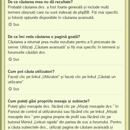
De ce căutarea mea nu dă rezultate?
Probabil căutarea dvs. a fost foarte generală și include mulți
termeni obișnuiți care nu sunt indexați de phpBB. Fiți mai specific
și folosiți opțiunile disponibile în căutarea avansată.
Sus
De ce îmi reda căutarea o pagină goală?
Căutarea a returnat prea multe rezultate pentru a fi procesate de
server. Utilizați „Căutare avansată” și fiți mai specific în termenii și
forumurile căutării dvs.
Sus
Cum pot căuta utilizatori?
Faceți clic pe linkul „Utilizatori” și faceți clic pe linkul „Căutați un
utilizator”.
Sus
Cum puteți găsi propriile mesaje și subiecte?
Puteți găsi mesajele dvs. făcând clic pe „Afișați mesajele dvs.” în
Panoul de control al utilizatorului sau făcând clic pe linkul „Afișați
mesajele dvs.” prin pagina proprie de profil sau făcând clic pe
butonul Meniul „Linkuri rapide” din partea de sus a forumului. Pentru
a căuta subiectele dvs., utilizați pagina de căutare avansată și