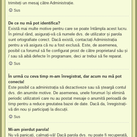
trimiteți un mesaj către Administrație.
Sus
De ce nu mă pot identifica?
Există mai multe motive pentru care se poate întâmpla acest lucru.
În primul rând, asigurați-vă că numele dvs. de utilizator și parola
sunt ortografiate corect. Dacă există, contactați Administrația
pentru a vă asigura că nu a fost exclusă. Este, de asemenea,
posibil ca forumul să fie configurat prost de către proprietarul său și
/ sau să aibă defecte în programare, deci ar trebui să fie reparat.
Sus
În urmă cu ceva timp m-am înregistrat, dar acum nu mă pot
conecta!
Este posibil ca administrația să dezactiveze sau să șteargă contul
dvs. din anumite motive. De asemenea, unele forumuri își elimină
periodic utilizatorii care nu au postat mesaje o anumită perioadă de
timp pentru a reduce greutatea bazei de date. Dacă da, înregistrați-
vă din nou și participați la discuții.
Sus
Mi-am pierdut parola!
Nu vă panicați, calmați-vă! Dacă parola dvs. nu poate fi recuperată,