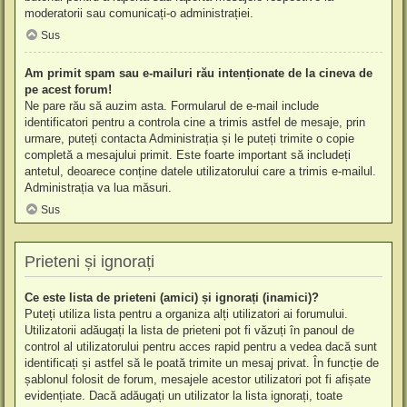
moderatorii sau comunicați-o administrației.
Sus
Am primit spam sau e-mailuri rău intenționate de la cineva de
pe acest forum!
Ne pare rău să auzim asta. Formularul de e-mail include
identificatori pentru a controla cine a trimis astfel de mesaje, prin
urmare, puteți contacta Administrația și le puteți trimite o copie
completă a mesajului primit. Este foarte important să includeți
antetul, deoarece conține datele utilizatorului care a trimis e-mailul.
Administrația va lua măsuri.
Sus
Prieteni și ignorați
Ce este lista de prieteni (amici) și ignorați (inamici)?
Puteți utiliza lista pentru a organiza alți utilizatori ai forumului.
Utilizatorii adăugați la lista de prieteni pot fi văzuți în panoul de
control al utilizatorului pentru acces rapid pentru a vedea dacă sunt
identificați și astfel să le poată trimite un mesaj privat. În funcție de
șablonul folosit de forum, mesajele acestor utilizatori pot fi afișate
evidențiate. Dacă adăugați un utilizator la lista ignorați, toate