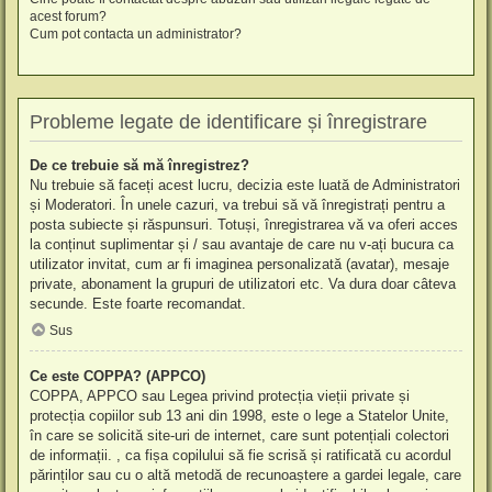
acest forum?
Cum pot contacta un administrator?
Probleme legate de identificare și înregistrare
De ce trebuie să mă înregistrez?
Nu trebuie să faceți acest lucru, decizia este luată de Administratori
și Moderatori. În unele cazuri, va trebui să vă înregistrați pentru a
posta subiecte și răspunsuri. Totuși, înregistrarea vă va oferi acces
la conținut suplimentar și / sau avantaje de care nu v-ați bucura ca
utilizator invitat, cum ar fi imaginea personalizată (avatar), mesaje
private, abonament la grupuri de utilizatori etc. Va dura doar câteva
secunde. Este foarte recomandat.
Sus
Ce este COPPA? (APPCO)
COPPA, APPCO sau Legea privind protecția vieții private și
protecția copiilor sub 13 ani din 1998, este o lege a Statelor Unite,
în care se solicită site-uri de internet, care sunt potențiali colectori
de informații. , ca fișa copilului să fie scrisă și ratificată cu acordul
părinților sau cu o altă metodă de recunoaștere a gardei legale, care