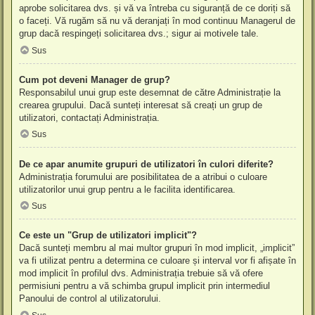
aprobe solicitarea dvs. și vă va întreba cu siguranță de ce doriți să
o faceți. Vă rugăm să nu vă deranjați în mod continuu Managerul de
grup dacă respingeți solicitarea dvs.; sigur ai motivele tale.
Sus
Cum pot deveni Manager de grup?
Responsabilul unui grup este desemnat de către Administrație la
crearea grupului. Dacă sunteți interesat să creați un grup de
utilizatori, contactați Administrația.
Sus
De ce apar anumite grupuri de utilizatori în culori diferite?
Administrația forumului are posibilitatea de a atribui o culoare
utilizatorilor unui grup pentru a le facilita identificarea.
Sus
Ce este un "Grup de utilizatori implicit"?
Dacă sunteți membru al mai multor grupuri în mod implicit, „implicit”
va fi utilizat pentru a determina ce culoare și interval vor fi afișate în
mod implicit în profilul dvs. Administrația trebuie să vă ofere
permisiuni pentru a vă schimba grupul implicit prin intermediul
Panoului de control al utilizatorului.