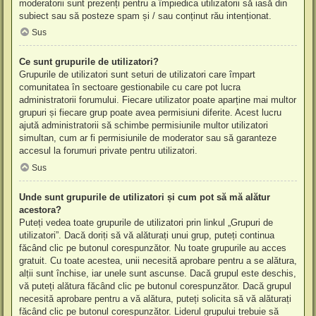
moderatorii sunt prezenți pentru a împiedica utilizatorii să iasă din
subiect sau să posteze spam și / sau conținut rău intenționat.
Sus
Ce sunt grupurile de utilizatori?
Grupurile de utilizatori sunt seturi de utilizatori care împart
comunitatea în sectoare gestionabile cu care pot lucra
administratorii forumului. Fiecare utilizator poate aparține mai multor
grupuri și fiecare grup poate avea permisiuni diferite. Acest lucru
ajută administratorii să schimbe permisiunile multor utilizatori
simultan, cum ar fi permisiunile de moderator sau să garanteze
accesul la forumuri private pentru utilizatori.
Sus
Unde sunt grupurile de utilizatori și cum pot să mă alătur
acestora?
Puteți vedea toate grupurile de utilizatori prin linkul „Grupuri de
utilizatori”. Dacă doriți să vă alăturați unui grup, puteți continua
făcând clic pe butonul corespunzător. Nu toate grupurile au acces
gratuit. Cu toate acestea, unii necesită aprobare pentru a se alătura,
alții sunt închise, iar unele sunt ascunse. Dacă grupul este deschis,
vă puteți alătura făcând clic pe butonul corespunzător. Dacă grupul
necesită aprobare pentru a vă alătura, puteți solicita să vă alăturați
făcând clic pe butonul corespunzător. Liderul grupului trebuie să