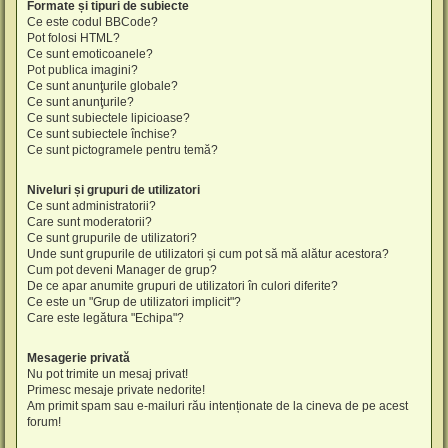
Formate și tipuri de subiecte
Ce este codul BBCode?
Pot folosi HTML?
Ce sunt emoticoanele?
Pot publica imagini?
Ce sunt anunţurile globale?
Ce sunt anunţurile?
Ce sunt subiectele lipicioase?
Ce sunt subiectele închise?
Ce sunt pictogramele pentru temă?
Niveluri și grupuri de utilizatori
Ce sunt administratorii?
Care sunt moderatorii?
Ce sunt grupurile de utilizatori?
Unde sunt grupurile de utilizatori și cum pot să mă alătur acestora?
Cum pot deveni Manager de grup?
De ce apar anumite grupuri de utilizatori în culori diferite?
Ce este un "Grup de utilizatori implicit"?
Care este legătura "Echipa"?
Mesagerie privată
Nu pot trimite un mesaj privat!
Primesc mesaje private nedorite!
Am primit spam sau e-mailuri rău intenționate de la cineva de pe acest
forum!