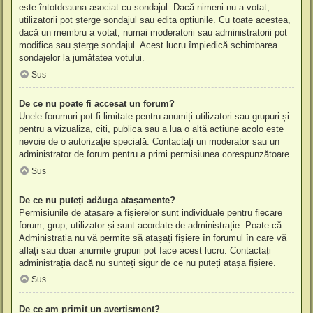
este întotdeauna asociat cu sondajul. Dacă nimeni nu a votat,
utilizatorii pot șterge sondajul sau edita opțiunile. Cu toate acestea,
dacă un membru a votat, numai moderatorii sau administratorii pot
modifica sau șterge sondajul. Acest lucru împiedică schimbarea
sondajelor la jumătatea votului.
Sus
De ce nu poate fi accesat un forum?
Unele forumuri pot fi limitate pentru anumiți utilizatori sau grupuri și
pentru a vizualiza, citi, publica sau a lua o altă acțiune acolo este
nevoie de o autorizație specială. Contactați un moderator sau un
administrator de forum pentru a primi permisiunea corespunzătoare.
Sus
De ce nu puteți adăuga atașamente?
Permisiunile de atașare a fișierelor sunt individuale pentru fiecare
forum, grup, utilizator și sunt acordate de administrație. Poate că
Administrația nu vă permite să atașați fișiere în forumul în care vă
aflați sau doar anumite grupuri pot face acest lucru. Contactați
administrația dacă nu sunteți sigur de ce nu puteți atașa fișiere.
Sus
De ce am primit un avertisment?