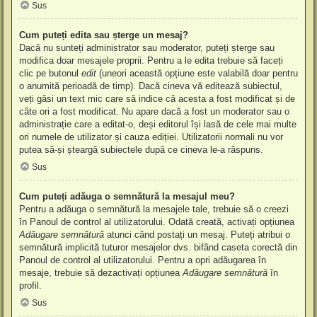
Sus
Cum puteți edita sau șterge un mesaj?
Dacă nu sunteți administrator sau moderator, puteți șterge sau
modifica doar mesajele proprii. Pentru a le edita trebuie să faceți
clic pe butonul
edit
(uneori această opțiune este valabilă doar pentru
o anumită perioadă de timp). Dacă cineva vă editează subiectul,
veți găsi un text mic care să indice că acesta a fost modificat și de
câte ori a fost modificat. Nu apare dacă a fost un moderator sau o
administrație care a editat-o, deși editorul își lasă de cele mai multe
ori numele de utilizator și cauza ediției. Utilizatorii normali nu vor
putea să-și șteargă subiectele după ce cineva le-a răspuns.
Sus
Cum puteți adăuga o semnătură la mesajul meu?
Pentru a adăuga o semnătură la mesajele tale, trebuie să o creezi
în Panoul de control al utilizatorului. Odată creată, activați opțiunea
Adăugare semnătură
atunci când postați un mesaj. Puteți atribui o
semnătură implicită tuturor mesajelor dvs. bifând caseta corectă din
Panoul de control al utilizatorului. Pentru a opri adăugarea în
mesaje, trebuie să dezactivați opțiunea
Adăugare semnătură
în
profil.
Sus