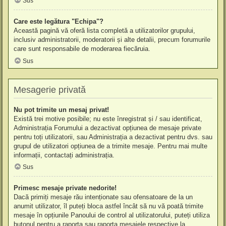
Sus
Care este legătura "Echipa"?
Această pagină vă oferă lista completă a utilizatorilor grupului,
inclusiv administratorii, moderatorii și alte detalii, precum forumurile
care sunt responsabile de moderarea fiecăruia.
Sus
Mesagerie privată
Nu pot trimite un mesaj privat!
Există trei motive posibile; nu este înregistrat și / sau identificat,
Administrația Forumului a dezactivat opțiunea de mesaje private
pentru toți utilizatorii, sau Administrația a dezactivat pentru dvs. sau
grupul de utilizatori opțiunea de a trimite mesaje. Pentru mai multe
informații, contactați administrația.
Sus
Primesc mesaje private nedorite!
Dacă primiți mesaje rău intenționate sau ofensatoare de la un
anumit utilizator, îl puteți bloca astfel încât să nu vă poată trimite
mesaje în opțiunile Panoului de control al utilizatorului, puteți utiliza
butonul pentru a raporta sau raporta mesajele respective la