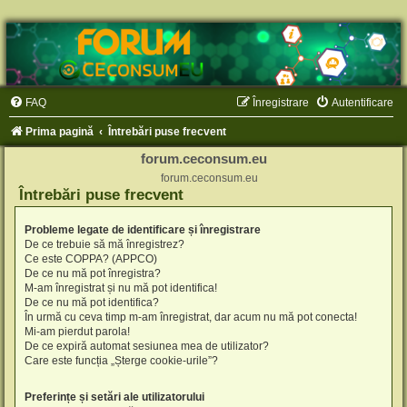
FAQ
Înregistrare
Autentificare
Prima pagină
Întrebări puse frecvent
forum.ceconsum.eu
forum.ceconsum.eu
Întrebări puse frecvent
Probleme legate de identificare și înregistrare
De ce trebuie să mă înregistrez?
Ce este COPPA? (APPCO)
De ce nu mă pot înregistra?
M-am înregistrat și nu mă pot identifica!
De ce nu mă pot identifica?
În urmă cu ceva timp m-am înregistrat, dar acum nu mă pot conecta!
Mi-am pierdut parola!
De ce expiră automat sesiunea mea de utilizator?
Care este funcția „Șterge cookie-urile”?
Preferințe și setări ale utilizatorului