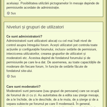
aceluiași. Posibilitatea utilizării pictogramelor în mesaje depinde de
permisiunile acordate de administrație.
Sus
Niveluri și grupuri de utilizatori
Ce sunt administratorii?
Administratorii sunt utilizatorii alocați cu cel mai înalt nivel de
control asupra întregului forum. Acești utilizatori pot controla toate
acțiunile și configurațiile forumului, inclusiv setările de permisiuni,
interzicerea utilizatorilor, crearea grupurilor de utilizatori și
moderatorii etc. Acestea depind de fondatorul forumului și de
permisiunile pe care le-a dat. De asemenea, au toate capacitățile de
moderare din fiecare forum, în funcție de setările făcute de
fondatorul site-ului.
Sus
Care sunt moderatorii?
Moderatorii sunt persoane (sau grupuri de persoane) care se ocupă
de forumul de zi cu zi. Au autoritatea de a edita sau șterge mesaje,
de a le închide, de a le deschide, de a le muta, de a șterge și de a
separa subiecte pe forumul pe care îl moderează. În general,