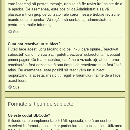
care încercați să postați mesaje, trebuie să fie revizuite înainte de a
le aproba. De asemenea, este posibil ca Administrația să vă
plaseze într-un grup de utilizatori ale căror mesaje trebuie revizuite
înainte de a le aproba. Vă rugăm să contactați administratorul
pentru mai multe informații.
Sus
Cum pot reactiva un subiect?
Puteți face acest lucru făcând clic pe linkul care spune „Reactivați
subiectul” când îl vizualizați, puteți „reactiva” subiectul la începutul
primei pagini. Cu toate acestea, dacă nu o vizualizați, atunci tema
reactivată a fost dezactivată sau timpul de reactivare nu a fost încă
atins. De asemenea, este posibil să reactivăm un subiect
răspunzând la acesta, însă citiți regulile forumului înainte de a face
acest lucru.
Sus
Formate și tipuri de subiecte
Ce este codul BBCode?
BBcode este o implementare HTML specială, oferă un control
excelent în format al obiectelor particulare ale publicațiilor. Utilizarea