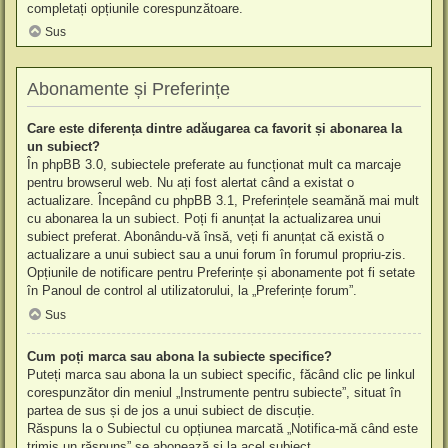
completați opțiunile corespunzătoare.
Sus
Abonamente și Preferințe
Care este diferența dintre adăugarea ca favorit și abonarea la
un subiect?
În phpBB 3.0, subiectele preferate au funcționat mult ca marcaje
pentru browserul web. Nu ați fost alertat când a existat o
actualizare. Începând cu phpBB 3.1, Preferințele seamănă mai mult
cu abonarea la un subiect. Poți fi anunțat la actualizarea unui
subiect preferat. Abonându-vă însă, veți fi anunțat că există o
actualizare a unui subiect sau a unui forum în forumul propriu-zis.
Opțiunile de notificare pentru Preferințe și abonamente pot fi setate
în Panoul de control al utilizatorului, la „Preferințe forum”.
Sus
Cum poți marca sau abona la subiecte specifice?
Puteți marca sau abona la un subiect specific, făcând clic pe linkul
corespunzător din meniul „Instrumente pentru subiecte”, situat în
partea de sus și de jos a unui subiect de discuție.
Răspuns la o Subiectul cu opțiunea marcată „Notifica-mă când este
trimis un răspuns” se abonează și la acel subiect.