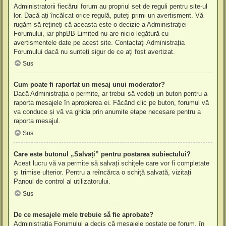
Administratorii fiecărui forum au propriul set de reguli pentru site-ul
lor. Dacă ați încălcat orice regulă, puteți primi un avertisment. Vă
rugăm să rețineți că aceasta este o decizie a Administrației
Forumului, iar phpBB Limited nu are nicio legătură cu
avertismentele date pe acest site. Contactați Administrația
Forumului dacă nu sunteți sigur de ce ați fost avertizat.
Sus
Cum poate fi raportat un mesaj unui moderator?
Dacă Administrația o permite, ar trebui să vedeți un buton pentru a
raporta mesajele în apropierea ei. Făcând clic pe buton, forumul vă
va conduce și vă va ghida prin anumite etape necesare pentru a
raporta mesajul.
Sus
Care este butonul „Salvați” pentru postarea subiectului?
Acest lucru vă va permite să salvați schițele care vor fi completate
și trimise ulterior. Pentru a reîncărca o schiță salvată, vizitați
Panoul de control al utilizatorului.
Sus
De ce mesajele mele trebuie să fie aprobate?
Administrația Forumului a decis că mesajele postate pe forum, în