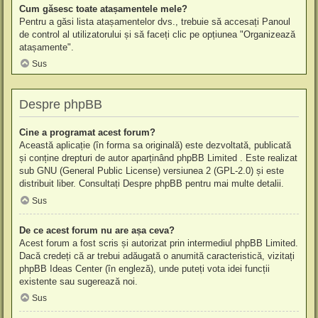
Cum găsesc toate atașamentele mele?
Pentru a găsi lista atașamentelor dvs., trebuie să accesați Panoul
de control al utilizatorului și să faceți clic pe opțiunea "Organizează
atașamente".
Sus
Despre phpBB
Cine a programat acest forum?
Această aplicație (în forma sa originală) este dezvoltată, publicată
și conține drepturi de autor aparținând
phpBB Limited
. Este realizat
sub GNU (General Public License) versiunea 2 (GPL-2.0) și este
distribuit liber. Consultați
Despre phpBB
pentru mai multe detalii.
Sus
De ce acest forum nu are așa ceva?
Acest forum a fost scris și autorizat prin intermediul phpBB Limited.
Dacă credeți că ar trebui adăugată o anumită caracteristică, vizitați
phpBB Ideas Center
(în engleză), unde puteți vota idei funcții
existente sau sugerează noi.
Sus