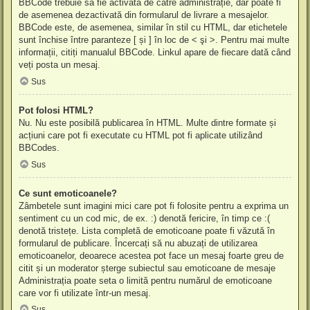
BBCode trebuie să fie activată de către administrație, dar poate fi
de asemenea dezactivată din formularul de livrare a mesajelor.
BBCode este, de asemenea, similar în stil cu HTML, dar etichetele
sunt închise între paranteze [ și ] în loc de < şi >. Pentru mai multe
informații, citiți manualul BBCode. Linkul apare de fiecare dată când
veți posta un mesaj.
Sus
Pot folosi HTML?
Nu. Nu este posibilă publicarea în HTML. Multe dintre formate și
acțiuni care pot fi executate cu HTML pot fi aplicate utilizând
BBCodes.
Sus
Ce sunt emoticoanele?
Zâmbetele sunt imagini mici care pot fi folosite pentru a exprima un
sentiment cu un cod mic, de ex. :) denotă fericire, în timp ce :(
denotă tristețe. Lista completă de emoticoane poate fi văzută în
formularul de publicare. Încercați să nu abuzați de utilizarea
emoticoanelor, deoarece acestea pot face un mesaj foarte greu de
citit și un moderator șterge subiectul sau emoticoane de mesaje
Administrația poate seta o limită pentru numărul de emoticoane
care vor fi utilizate într-un mesaj.
Sus