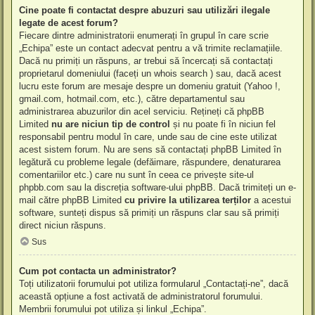
Cine poate fi contactat despre abuzuri sau utilizări ilegale
legate de acest forum?
Fiecare dintre administratorii enumerați în grupul în care scrie
„Echipa” este un contact adecvat pentru a vă trimite reclamațiile.
Dacă nu primiți un răspuns, ar trebui să încercați să contactați
proprietarul domeniului (faceți un
whois search
) sau, dacă acest
lucru este forum are mesaje despre un domeniu gratuit (Yahoo !,
gmail.com, hotmail.com, etc.), către departamentul sau
administrarea abuzurilor din acel serviciu. Rețineți că phpBB
Limited
nu are niciun tip de control
și nu poate fi în niciun fel
responsabil pentru modul în care, unde sau de cine este utilizat
acest sistem forum. Nu are sens să contactați phpBB Limited în
legătură cu probleme legale (defăimare, răspundere, denaturarea
comentariilor etc.) care nu sunt în ceea ce privește site-ul
phpbb.com sau la discreția software-ului phpBB. Dacă trimiteți un e-
mail către phpBB Limited
cu privire la utilizarea terților
a acestui
software, sunteți dispus să primiți un răspuns clar sau să primiți
direct niciun răspuns.
Sus
Cum pot contacta un administrator?
Toți utilizatorii forumului pot utiliza formularul „Contactați-ne”, dacă
această opțiune a fost activată de administratorul forumului.
Membrii forumului pot utiliza și linkul „Echipa”.