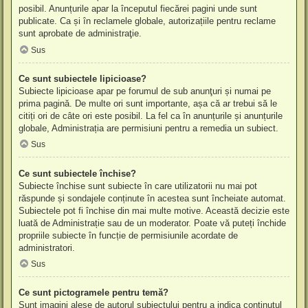
posibil. Anunțurile apar la începutul fiecărei pagini unde sunt
publicate. Ca și în reclamele globale, autorizațiile pentru reclame
sunt aprobate de administraţie.
Sus
Ce sunt subiectele lipicioase?
Subiecte lipicioase apar pe forumul de sub anunţuri și numai pe
prima pagină. De multe ori sunt importante, așa că ar trebui să le
citiți ori de câte ori este posibil. La fel ca în anunțurile și anunțurile
globale, Administrația are permisiuni pentru a remedia un subiect.
Sus
Ce sunt subiectele închise?
Subiecte închise sunt subiecte în care utilizatorii nu mai pot
răspunde și sondajele conținute în acestea sunt încheiate automat.
Subiectele pot fi închise din mai multe motive. Această decizie este
luată de Administrație sau de un moderator. Poate vă puteți închide
propriile subiecte în funcție de permisiunile acordate de
administratori.
Sus
Ce sunt pictogramele pentru temă?
Sunt imagini alese de autorul subiectului pentru a indica conținutul