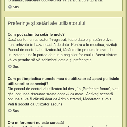
forumului, ștergerea cookie-urilor vă va ajuta cu siguranță.
Sus
Preferințe și setări ale utilizatorului
Cum pot schimba setările mele?
Dacă sunteți un utilizator înregistrat, toate datele și setările dvs.
sunt arhivate în baza noastră de date. Pentru a le modifica, vizitați
Panoul de control al utilizatorului; făcând clic pe numele dvs. de
utilizator situat în partea de sus a paginilor forumului. Acest sistem
vă va permite să vă schimbați datele și preferințele.
Sus
Cum pot împiedica numele meu de utilizator să apară pe listele
utilizatorilor conectați?
Din panoul de control al utilizatorului dvs., în „Preferințe forum”, veți
găsi opțiunea
Ascunde starea conexiunii mele
. Activați această
opțiune și va fi văzută doar de Administratori, Moderatori și dvs.
Veți fi socotit ca utilizator ascuns.
Sus
Ora în forumuri nu este corectă!