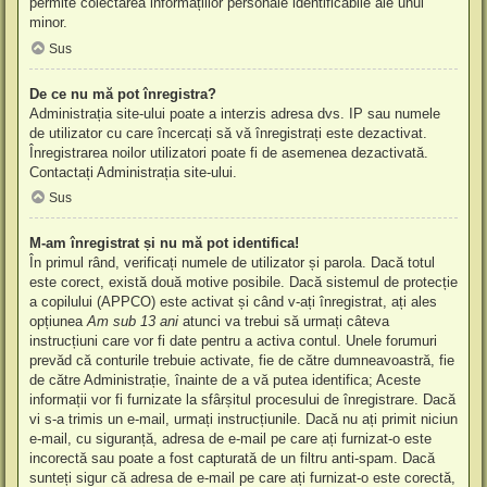
permite colectarea informațiilor personale identificabile ale unui
minor.
Sus
De ce nu mă pot înregistra?
Administrația site-ului poate a interzis adresa dvs. IP sau numele
de utilizator cu care încercați să vă înregistrați este dezactivat.
Înregistrarea noilor utilizatori poate fi de asemenea dezactivată.
Contactați Administrația site-ului.
Sus
M-am înregistrat și nu mă pot identifica!
În primul rând, verificați numele de utilizator și parola. Dacă totul
este corect, există două motive posibile. Dacă sistemul de protecție
a copilului (APPCO) este activat și când v-ați înregistrat, ați ales
opțiunea
Am sub 13 ani
atunci va trebui să urmați câteva
instrucțiuni care vor fi date pentru a activa contul. Unele forumuri
prevăd că conturile trebuie activate, fie de către dumneavoastră, fie
de către Administrație, înainte de a vă putea identifica; Aceste
informații vor fi furnizate la sfârșitul procesului de înregistrare. Dacă
vi s-a trimis un e-mail, urmați instrucțiunile. Dacă nu ați primit niciun
e-mail, cu siguranță, adresa de e-mail pe care ați furnizat-o este
incorectă sau poate a fost capturată de un filtru anti-spam. Dacă
sunteți sigur că adresa de e-mail pe care ați furnizat-o este corectă,