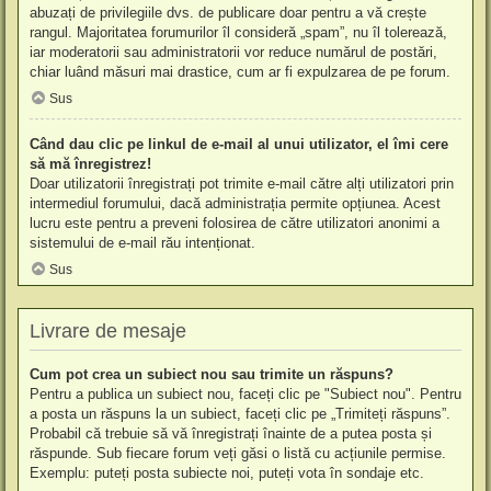
abuzați de privilegiile dvs. de publicare doar pentru a vă crește
rangul. Majoritatea forumurilor îl consideră „spam”, nu îl tolerează,
iar moderatorii sau administratorii vor reduce numărul de postări,
chiar luând măsuri mai drastice, cum ar fi expulzarea de pe forum.
Sus
Când dau clic pe linkul de e-mail al unui utilizator, el îmi cere
să mă înregistrez!
Doar utilizatorii înregistrați pot trimite e-mail către alți utilizatori prin
intermediul forumului, dacă administrația permite opțiunea. Acest
lucru este pentru a preveni folosirea de către utilizatori anonimi a
sistemului de e-mail rău intenționat.
Sus
Livrare de mesaje
Cum pot crea un subiect nou sau trimite un răspuns?
Pentru a publica un subiect nou, faceți clic pe "Subiect nou". Pentru
a posta un răspuns la un subiect, faceți clic pe „Trimiteți răspuns”.
Probabil că trebuie să vă înregistrați înainte de a putea posta și
răspunde. Sub fiecare forum veți găsi o listă cu acțiunile permise.
Exemplu: puteți posta subiecte noi, puteți vota în sondaje etc.