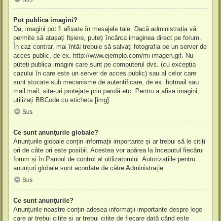
Pot publica imagini?
Da, imagini pot fi afișate în mesajele tale. Dacă administrația vă
permite să atașați fișiere, puteți încărca imaginea direct pe forum.
În caz contrar, mai întâi trebuie să salvați fotografia pe un server de
acces public, de ex. http://www.ejemplo.com/mi-imagen.gif. Nu
puteți publica imagini care sunt pe computerul dvs. (cu excepția
cazului în care este un server de acces public) sau al celor care
sunt stocate sub mecanisme de autentificare, de ex. hotmail sau
mail mail, site-uri protejate prin parolă etc. Pentru a afișa imagini,
utilizați BBCode cu eticheta [img].
Sus
Ce sunt anunţurile globale?
Anunțurile globale conțin informații importante și ar trebui să le citiți
ori de câte ori este posibil. Acestea vor apărea la începutul fiecărui
forum și în Panoul de control al utilizatorului. Autorizațiile pentru
anunțuri globale sunt acordate de către Administrație.
Sus
Ce sunt anunţurile?
Anunțurile noastre conțin adesea informații importante despre lege
care ar trebui citite și ar trebui citite de fiecare dată când este