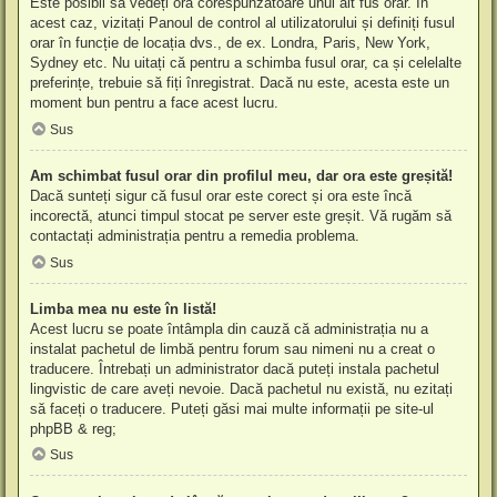
Este posibil să vedeți ora corespunzătoare unui alt fus orar. În
acest caz, vizitați Panoul de control al utilizatorului și definiți fusul
orar în funcție de locația dvs., de ex. Londra, Paris, New York,
Sydney etc. Nu uitați că pentru a schimba fusul orar, ca și celelalte
preferințe, trebuie să fiți înregistrat. Dacă nu este, acesta este un
moment bun pentru a face acest lucru.
Sus
Am schimbat fusul orar din profilul meu, dar ora este greșită!
Dacă sunteți sigur că fusul orar este corect și ora este încă
incorectă, atunci timpul stocat pe server este greșit. Vă rugăm să
contactați administrația pentru a remedia problema.
Sus
Limba mea nu este în listă!
Acest lucru se poate întâmpla din cauză că administrația nu a
instalat pachetul de limbă pentru forum sau nimeni nu a creat o
traducere. Întrebați un administrator dacă puteți instala pachetul
lingvistic de care aveți nevoie. Dacă pachetul nu există, nu ezitați
să faceți o traducere. Puteți găsi mai multe informații pe site-ul
phpBB
& reg;
Sus