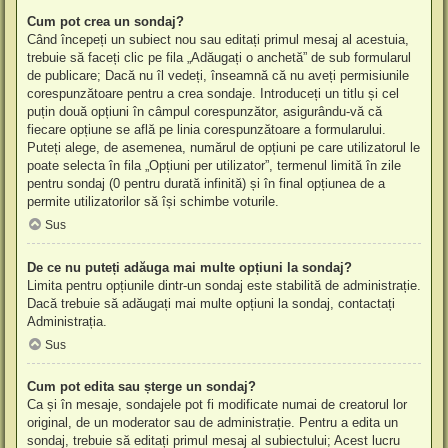
Cum pot crea un sondaj?
Când începeți un subiect nou sau editați primul mesaj al acestuia,
trebuie să faceți clic pe fila „Adăugați o anchetă” de sub formularul
de publicare; Dacă nu îl vedeți, înseamnă că nu aveți permisiunile
corespunzătoare pentru a crea sondaje. Introduceți un titlu și cel
puțin două opțiuni în câmpul corespunzător, asigurându-vă că
fiecare opțiune se află pe linia corespunzătoare a formularului.
Puteți alege, de asemenea, numărul de opțiuni pe care utilizatorul le
poate selecta în fila „Opțiuni per utilizator”, termenul limită în zile
pentru sondaj (0 pentru durată infinită) și în final opțiunea de a
permite utilizatorilor să își schimbe voturile.
Sus
De ce nu puteți adăuga mai multe opțiuni la sondaj?
Limita pentru opțiunile dintr-un sondaj este stabilită de administrație.
Dacă trebuie să adăugați mai multe opțiuni la sondaj, contactați
Administrația.
Sus
Cum pot edita sau șterge un sondaj?
Ca și în mesaje, sondajele pot fi modificate numai de creatorul lor
original, de un moderator sau de administrație. Pentru a edita un
sondaj, trebuie să editați primul mesaj al subiectului; Acest lucru