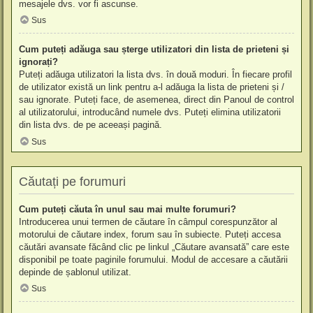
mesajele dvs. vor fi ascunse.
Sus
Cum puteți adăuga sau șterge utilizatori din lista de prieteni și
ignorați?
Puteți adăuga utilizatori la lista dvs. în două moduri. În fiecare profil
de utilizator există un link pentru a-l adăuga la lista de prieteni și /
sau ignorate. Puteți face, de asemenea, direct din Panoul de control
al utilizatorului, introducând numele dvs. Puteți elimina utilizatorii
din lista dvs. de pe aceeași pagină.
Sus
Căutați pe forumuri
Cum puteți căuta în unul sau mai multe forumuri?
Introducerea unui termen de căutare în câmpul corespunzător al
motorului de căutare index, forum sau în subiecte. Puteți accesa
căutări avansate făcând clic pe linkul „Căutare avansată” care este
disponibil pe toate paginile forumului. Modul de accesare a căutării
depinde de șablonul utilizat.
Sus