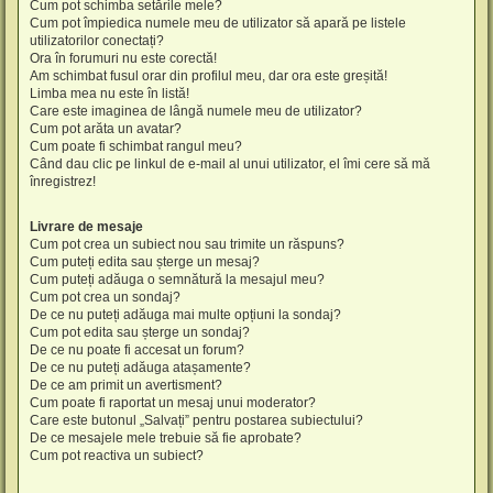
Cum pot schimba setările mele?
Cum pot împiedica numele meu de utilizator să apară pe listele
utilizatorilor conectați?
Ora în forumuri nu este corectă!
Am schimbat fusul orar din profilul meu, dar ora este greșită!
Limba mea nu este în listă!
Care este imaginea de lângă numele meu de utilizator?
Cum pot arăta un avatar?
Cum poate fi schimbat rangul meu?
Când dau clic pe linkul de e-mail al unui utilizator, el îmi cere să mă
înregistrez!
Livrare de mesaje
Cum pot crea un subiect nou sau trimite un răspuns?
Cum puteți edita sau șterge un mesaj?
Cum puteți adăuga o semnătură la mesajul meu?
Cum pot crea un sondaj?
De ce nu puteți adăuga mai multe opțiuni la sondaj?
Cum pot edita sau șterge un sondaj?
De ce nu poate fi accesat un forum?
De ce nu puteți adăuga atașamente?
De ce am primit un avertisment?
Cum poate fi raportat un mesaj unui moderator?
Care este butonul „Salvați” pentru postarea subiectului?
De ce mesajele mele trebuie să fie aprobate?
Cum pot reactiva un subiect?