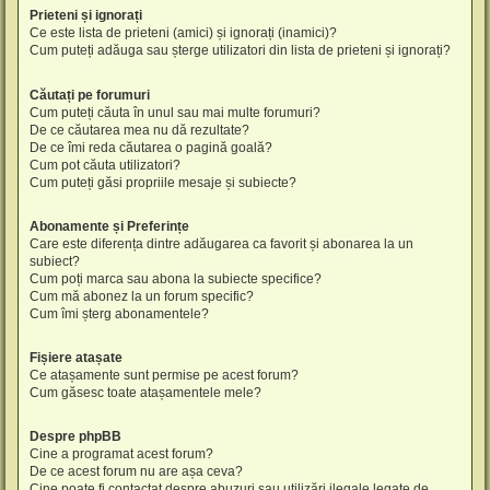
Prieteni și ignorați
Ce este lista de prieteni (amici) și ignorați (inamici)?
Cum puteți adăuga sau șterge utilizatori din lista de prieteni și ignorați?
Căutați pe forumuri
Cum puteți căuta în unul sau mai multe forumuri?
De ce căutarea mea nu dă rezultate?
De ce îmi reda căutarea o pagină goală?
Cum pot căuta utilizatori?
Cum puteți găsi propriile mesaje și subiecte?
Abonamente și Preferințe
Care este diferența dintre adăugarea ca favorit și abonarea la un
subiect?
Cum poți marca sau abona la subiecte specifice?
Cum mă abonez la un forum specific?
Cum îmi șterg abonamentele?
Fișiere atașate
Ce atașamente sunt permise pe acest forum?
Cum găsesc toate atașamentele mele?
Despre phpBB
Cine a programat acest forum?
De ce acest forum nu are așa ceva?
Cine poate fi contactat despre abuzuri sau utilizări ilegale legate de