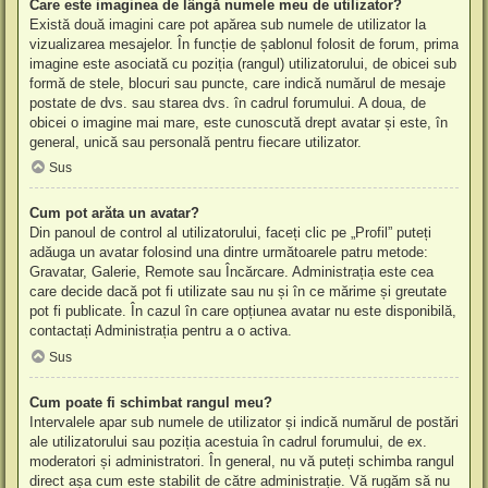
Care este imaginea de lângă numele meu de utilizator?
Există două imagini care pot apărea sub numele de utilizator la
vizualizarea mesajelor. În funcție de șablonul folosit de forum, prima
imagine este asociată cu poziția (rangul) utilizatorului, de obicei sub
formă de stele, blocuri sau puncte, care indică numărul de mesaje
postate de dvs. sau starea dvs. în cadrul forumului. A doua, de
obicei o imagine mai mare, este cunoscută drept avatar și este, în
general, unică sau personală pentru fiecare utilizator.
Sus
Cum pot arăta un avatar?
Din panoul de control al utilizatorului, faceți clic pe „Profil” puteți
adăuga un avatar folosind una dintre următoarele patru metode:
Gravatar, Galerie, Remote sau Încărcare. Administrația este cea
care decide dacă pot fi utilizate sau nu și în ce mărime și greutate
pot fi publicate. În cazul în care opțiunea avatar nu este disponibilă,
contactați Administrația pentru a o activa.
Sus
Cum poate fi schimbat rangul meu?
Intervalele apar sub numele de utilizator și indică numărul de postări
ale utilizatorului sau poziția acestuia în cadrul forumului, de ex.
moderatori și administratori. În general, nu vă puteți schimba rangul
direct așa cum este stabilit de către administrație. Vă rugăm să nu