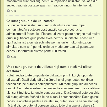
moderatorii sunt prezenți pentru a împiedica utilizatorii să iasă din
subiect sau să posteze spam și / sau conținut rău intenționat.
Sus
Ce sunt grupurile de utilizatori?
Grupurile de utilizatori sunt seturi de utilizatori care împart
comunitatea în sectoare gestionabile cu care pot lucra
administratorii forumului. Fiecare utilizator poate aparține mai multor
grupuri și fiecare grup poate avea permisiuni diferite. Acest lucru
ajută administratorii să schimbe permisiunile multor utilizatori
simultan, cum ar fi permisiunile de moderator sau să garanteze
accesul la forumuri private pentru utilizatori.
Sus
Unde sunt grupurile de utilizatori și cum pot să mă alătur
acestora?
Puteți vedea toate grupurile de utilizatori prin linkul „Grupuri de
utilizatori”. Dacă doriți să vă alăturați unui grup, puteți continua
făcând clic pe butonul corespunzător. Nu toate grupurile au acces
gratuit. Cu toate acestea, unii necesită aprobare pentru a se alătura,
alții sunt închise, iar unele sunt ascunse. Dacă grupul este deschis,
vă puteți alătura făcând clic pe butonul corespunzător. Dacă grupul
necesită aprobare pentru a vă alătura, puteți solicita să vă alăturați
făcând clic pe butonul corespunzător. Liderul grupului trebuie să