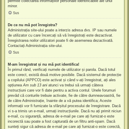
permite colectarea informațiilor personale identificabile ale unui
minor.
Sus
De ce nu mă pot înregistra?
Administrația site-ului poate a interzis adresa dvs. IP sau numele
de utilizator cu care încercați să vă înregistrați este dezactivat.
Înregistrarea noilor utilizatori poate fi de asemenea dezactivată.
Contactați Administrația site-ului.
Sus
M-am înregistrat și nu mă pot identifica!
În primul rând, verificați numele de utilizator și parola. Dacă totul
este corect, există două motive posibile. Dacă sistemul de protecție
a copilului (APPCO) este activat și când v-ați înregistrat, ați ales
opțiunea
Am sub 13 ani
atunci va trebui să urmați câteva
instrucțiuni care vor fi date pentru a activa contul. Unele forumuri
prevăd că conturile trebuie activate, fie de către dumneavoastră, fie
de către Administrație, înainte de a vă putea identifica; Aceste
informații vor fi furnizate la sfârșitul procesului de înregistrare. Dacă
vi s-a trimis un e-mail, urmați instrucțiunile. Dacă nu ați primit niciun
e-mail, cu siguranță, adresa de e-mail pe care ați furnizat-o este
incorectă sau poate a fost capturată de un filtru anti-spam. Dacă
sunteți sigur că adresa de e-mail pe care ați furnizat-o este corectă,