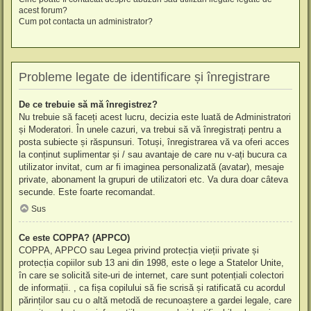
acest forum?
Cum pot contacta un administrator?
Probleme legate de identificare și înregistrare
De ce trebuie să mă înregistrez?
Nu trebuie să faceți acest lucru, decizia este luată de Administratori
și Moderatori. În unele cazuri, va trebui să vă înregistrați pentru a
posta subiecte și răspunsuri. Totuși, înregistrarea vă va oferi acces
la conținut suplimentar și / sau avantaje de care nu v-ați bucura ca
utilizator invitat, cum ar fi imaginea personalizată (avatar), mesaje
private, abonament la grupuri de utilizatori etc. Va dura doar câteva
secunde. Este foarte recomandat.
Sus
Ce este COPPA? (APPCO)
COPPA, APPCO sau Legea privind protecția vieții private și
protecția copiilor sub 13 ani din 1998, este o lege a Statelor Unite,
în care se solicită site-uri de internet, care sunt potențiali colectori
de informații. , ca fișa copilului să fie scrisă și ratificată cu acordul
părinților sau cu o altă metodă de recunoaștere a gardei legale, care