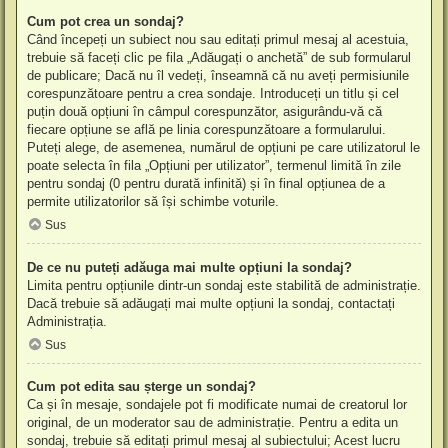
Cum pot crea un sondaj?
Când începeți un subiect nou sau editați primul mesaj al acestuia,
trebuie să faceți clic pe fila „Adăugați o anchetă” de sub formularul
de publicare; Dacă nu îl vedeți, înseamnă că nu aveți permisiunile
corespunzătoare pentru a crea sondaje. Introduceți un titlu și cel
puțin două opțiuni în câmpul corespunzător, asigurându-vă că
fiecare opțiune se află pe linia corespunzătoare a formularului.
Puteți alege, de asemenea, numărul de opțiuni pe care utilizatorul le
poate selecta în fila „Opțiuni per utilizator”, termenul limită în zile
pentru sondaj (0 pentru durată infinită) și în final opțiunea de a
permite utilizatorilor să își schimbe voturile.
Sus
De ce nu puteți adăuga mai multe opțiuni la sondaj?
Limita pentru opțiunile dintr-un sondaj este stabilită de administrație.
Dacă trebuie să adăugați mai multe opțiuni la sondaj, contactați
Administrația.
Sus
Cum pot edita sau șterge un sondaj?
Ca și în mesaje, sondajele pot fi modificate numai de creatorul lor
original, de un moderator sau de administrație. Pentru a edita un
sondaj, trebuie să editați primul mesaj al subiectului; Acest lucru