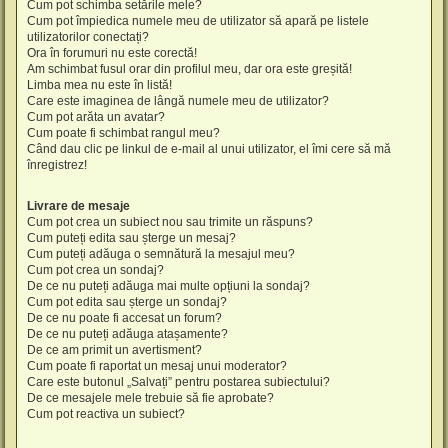
Cum pot schimba setările mele?
Cum pot împiedica numele meu de utilizator să apară pe listele
utilizatorilor conectați?
Ora în forumuri nu este corectă!
Am schimbat fusul orar din profilul meu, dar ora este greșită!
Limba mea nu este în listă!
Care este imaginea de lângă numele meu de utilizator?
Cum pot arăta un avatar?
Cum poate fi schimbat rangul meu?
Când dau clic pe linkul de e-mail al unui utilizator, el îmi cere să mă
înregistrez!
Livrare de mesaje
Cum pot crea un subiect nou sau trimite un răspuns?
Cum puteți edita sau șterge un mesaj?
Cum puteți adăuga o semnătură la mesajul meu?
Cum pot crea un sondaj?
De ce nu puteți adăuga mai multe opțiuni la sondaj?
Cum pot edita sau șterge un sondaj?
De ce nu poate fi accesat un forum?
De ce nu puteți adăuga atașamente?
De ce am primit un avertisment?
Cum poate fi raportat un mesaj unui moderator?
Care este butonul „Salvați” pentru postarea subiectului?
De ce mesajele mele trebuie să fie aprobate?
Cum pot reactiva un subiect?