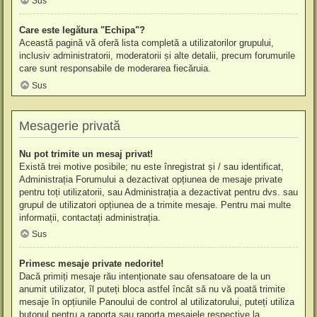
Sus
Care este legătura "Echipa"?
Această pagină vă oferă lista completă a utilizatorilor grupului,
inclusiv administratorii, moderatorii și alte detalii, precum forumurile
care sunt responsabile de moderarea fiecăruia.
Sus
Mesagerie privată
Nu pot trimite un mesaj privat!
Există trei motive posibile; nu este înregistrat și / sau identificat,
Administrația Forumului a dezactivat opțiunea de mesaje private
pentru toți utilizatorii, sau Administrația a dezactivat pentru dvs. sau
grupul de utilizatori opțiunea de a trimite mesaje. Pentru mai multe
informații, contactați administrația.
Sus
Primesc mesaje private nedorite!
Dacă primiți mesaje rău intenționate sau ofensatoare de la un
anumit utilizator, îl puteți bloca astfel încât să nu vă poată trimite
mesaje în opțiunile Panoului de control al utilizatorului, puteți utiliza
butonul pentru a raporta sau raporta mesajele respective la