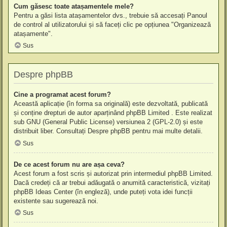
Cum găsesc toate atașamentele mele?
Pentru a găsi lista atașamentelor dvs., trebuie să accesați Panoul
de control al utilizatorului și să faceți clic pe opțiunea "Organizează
atașamente".
Sus
Despre phpBB
Cine a programat acest forum?
Această aplicație (în forma sa originală) este dezvoltată, publicată
și conține drepturi de autor aparținând
phpBB Limited
. Este realizat
sub GNU (General Public License) versiunea 2 (GPL-2.0) și este
distribuit liber. Consultați
Despre phpBB
pentru mai multe detalii.
Sus
De ce acest forum nu are așa ceva?
Acest forum a fost scris și autorizat prin intermediul phpBB Limited.
Dacă credeți că ar trebui adăugată o anumită caracteristică, vizitați
phpBB Ideas Center
(în engleză), unde puteți vota idei funcții
existente sau sugerează noi.
Sus