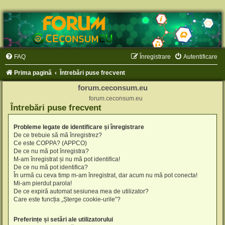
FAQ
Înregistrare
Autentificare
Prima pagină
Întrebări puse frecvent
forum.ceconsum.eu
forum.ceconsum.eu
Întrebări puse frecvent
Probleme legate de identificare și înregistrare
De ce trebuie să mă înregistrez?
Ce este COPPA? (APPCO)
De ce nu mă pot înregistra?
M-am înregistrat și nu mă pot identifica!
De ce nu mă pot identifica?
În urmă cu ceva timp m-am înregistrat, dar acum nu mă pot conecta!
Mi-am pierdut parola!
De ce expiră automat sesiunea mea de utilizator?
Care este funcția „Șterge cookie-urile”?
Preferințe și setări ale utilizatorului