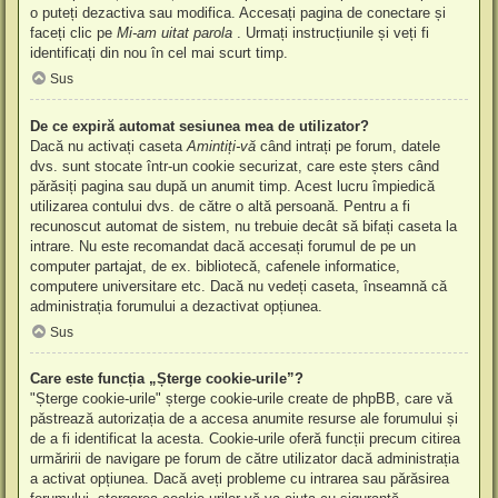
o puteți dezactiva sau modifica. Accesați pagina de conectare și
faceți clic pe
Mi-am uitat parola
. Urmați instrucțiunile și veți fi
identificați din nou în cel mai scurt timp.
Sus
De ce expiră automat sesiunea mea de utilizator?
Dacă nu activați caseta
Amintiți-vă
când intrați pe forum, datele
dvs. sunt stocate într-un cookie securizat, care este șters când
părăsiți pagina sau după un anumit timp. Acest lucru împiedică
utilizarea contului dvs. de către o altă persoană. Pentru a fi
recunoscut automat de sistem, nu trebuie decât să bifați caseta la
intrare. Nu este recomandat dacă accesați forumul de pe un
computer partajat, de ex. bibliotecă, cafenele informatice,
computere universitare etc. Dacă nu vedeți caseta, înseamnă că
administrația forumului a dezactivat opțiunea.
Sus
Care este funcția „Șterge cookie-urile”?
"Șterge cookie-urile" șterge cookie-urile create de phpBB, care vă
păstrează autorizația de a accesa anumite resurse ale forumului și
de a fi identificat la acesta. Cookie-urile oferă funcții precum citirea
urmăririi de navigare pe forum de către utilizator dacă administrația
a activat opțiunea. Dacă aveți probleme cu intrarea sau părăsirea