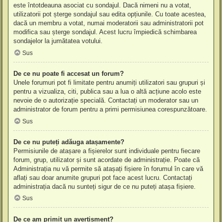
este întotdeauna asociat cu sondajul. Dacă nimeni nu a votat,
utilizatorii pot șterge sondajul sau edita opțiunile. Cu toate acestea,
dacă un membru a votat, numai moderatorii sau administratorii pot
modifica sau șterge sondajul. Acest lucru împiedică schimbarea
sondajelor la jumătatea votului.
Sus
De ce nu poate fi accesat un forum?
Unele forumuri pot fi limitate pentru anumiți utilizatori sau grupuri și
pentru a vizualiza, citi, publica sau a lua o altă acțiune acolo este
nevoie de o autorizație specială. Contactați un moderator sau un
administrator de forum pentru a primi permisiunea corespunzătoare.
Sus
De ce nu puteți adăuga atașamente?
Permisiunile de atașare a fișierelor sunt individuale pentru fiecare
forum, grup, utilizator și sunt acordate de administrație. Poate că
Administrația nu vă permite să atașați fișiere în forumul în care vă
aflați sau doar anumite grupuri pot face acest lucru. Contactați
administrația dacă nu sunteți sigur de ce nu puteți atașa fișiere.
Sus
De ce am primit un avertisment?