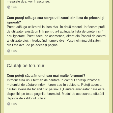
mesajele dvs. vor fi ascunse.
Sus
Cum puteți adăuga sau șterge utilizatori din lista de prieteni și
ignorați?
Puteți adăuga utilizatori la lista dvs. în două moduri. În fiecare profil
de utilizator există un link pentru a-l adăuga la lista de prieteni și /
sau ignorate. Puteți face, de asemenea, direct din Panoul de control
al utilizatorului, introducând numele dvs. Puteți elimina utilizatorii
din lista dvs. de pe aceeași pagină.
Sus
Căutați pe forumuri
Cum puteți căuta în unul sau mai multe forumuri?
Introducerea unui termen de căutare în câmpul corespunzător al
motorului de căutare index, forum sau în subiecte. Puteți accesa
căutări avansate făcând clic pe linkul „Căutare avansată” care este
disponibil pe toate paginile forumului. Modul de accesare a căutării
depinde de șablonul utilizat.
Sus