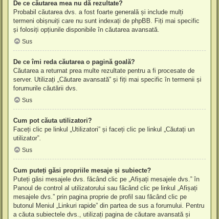
De ce căutarea mea nu dă rezultate?
Probabil căutarea dvs. a fost foarte generală și include mulți
termeni obișnuiți care nu sunt indexați de phpBB. Fiți mai specific
și folosiți opțiunile disponibile în căutarea avansată.
Sus
De ce îmi reda căutarea o pagină goală?
Căutarea a returnat prea multe rezultate pentru a fi procesate de
server. Utilizați „Căutare avansată” și fiți mai specific în termenii și
forumurile căutării dvs.
Sus
Cum pot căuta utilizatori?
Faceți clic pe linkul „Utilizatori” și faceți clic pe linkul „Căutați un
utilizator”.
Sus
Cum puteți găsi propriile mesaje și subiecte?
Puteți găsi mesajele dvs. făcând clic pe „Afișați mesajele dvs.” în
Panoul de control al utilizatorului sau făcând clic pe linkul „Afișați
mesajele dvs.” prin pagina proprie de profil sau făcând clic pe
butonul Meniul „Linkuri rapide” din partea de sus a forumului. Pentru
a căuta subiectele dvs., utilizați pagina de căutare avansată și