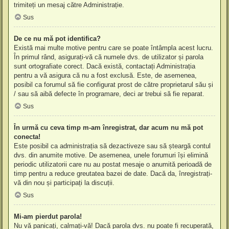
trimiteți un mesaj către Administrație.
Sus
De ce nu mă pot identifica?
Există mai multe motive pentru care se poate întâmpla acest lucru.
În primul rând, asigurați-vă că numele dvs. de utilizator și parola
sunt ortografiate corect. Dacă există, contactați Administrația
pentru a vă asigura că nu a fost exclusă. Este, de asemenea,
posibil ca forumul să fie configurat prost de către proprietarul său și
/ sau să aibă defecte în programare, deci ar trebui să fie reparat.
Sus
În urmă cu ceva timp m-am înregistrat, dar acum nu mă pot
conecta!
Este posibil ca administrația să dezactiveze sau să șteargă contul
dvs. din anumite motive. De asemenea, unele forumuri își elimină
periodic utilizatorii care nu au postat mesaje o anumită perioadă de
timp pentru a reduce greutatea bazei de date. Dacă da, înregistrați-
vă din nou și participați la discuții.
Sus
Mi-am pierdut parola!
Nu vă panicați, calmați-vă! Dacă parola dvs. nu poate fi recuperată,