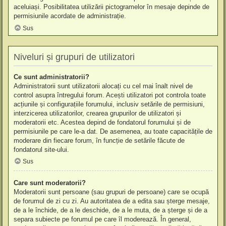
aceluiași. Posibilitatea utilizării pictogramelor în mesaje depinde de
permisiunile acordate de administrație.
Sus
Niveluri și grupuri de utilizatori
Ce sunt administratorii?
Administratorii sunt utilizatorii alocați cu cel mai înalt nivel de
control asupra întregului forum. Acești utilizatori pot controla toate
acțiunile și configurațiile forumului, inclusiv setările de permisiuni,
interzicerea utilizatorilor, crearea grupurilor de utilizatori și
moderatorii etc. Acestea depind de fondatorul forumului și de
permisiunile pe care le-a dat. De asemenea, au toate capacitățile de
moderare din fiecare forum, în funcție de setările făcute de
fondatorul site-ului.
Sus
Care sunt moderatorii?
Moderatorii sunt persoane (sau grupuri de persoane) care se ocupă
de forumul de zi cu zi. Au autoritatea de a edita sau șterge mesaje,
de a le închide, de a le deschide, de a le muta, de a șterge și de a
separa subiecte pe forumul pe care îl moderează. În general,