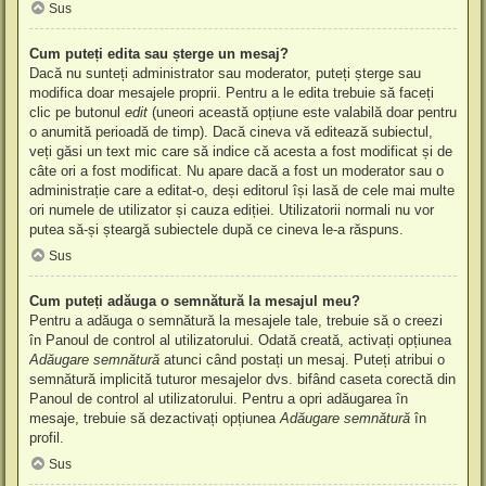
Sus
Cum puteți edita sau șterge un mesaj?
Dacă nu sunteți administrator sau moderator, puteți șterge sau
modifica doar mesajele proprii. Pentru a le edita trebuie să faceți
clic pe butonul
edit
(uneori această opțiune este valabilă doar pentru
o anumită perioadă de timp). Dacă cineva vă editează subiectul,
veți găsi un text mic care să indice că acesta a fost modificat și de
câte ori a fost modificat. Nu apare dacă a fost un moderator sau o
administrație care a editat-o, deși editorul își lasă de cele mai multe
ori numele de utilizator și cauza ediției. Utilizatorii normali nu vor
putea să-și șteargă subiectele după ce cineva le-a răspuns.
Sus
Cum puteți adăuga o semnătură la mesajul meu?
Pentru a adăuga o semnătură la mesajele tale, trebuie să o creezi
în Panoul de control al utilizatorului. Odată creată, activați opțiunea
Adăugare semnătură
atunci când postați un mesaj. Puteți atribui o
semnătură implicită tuturor mesajelor dvs. bifând caseta corectă din
Panoul de control al utilizatorului. Pentru a opri adăugarea în
mesaje, trebuie să dezactivați opțiunea
Adăugare semnătură
în
profil.
Sus