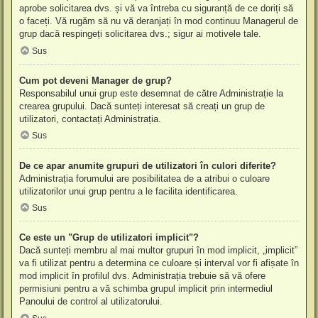
aprobe solicitarea dvs. și vă va întreba cu siguranță de ce doriți să
o faceți. Vă rugăm să nu vă deranjați în mod continuu Managerul de
grup dacă respingeți solicitarea dvs.; sigur ai motivele tale.
Sus
Cum pot deveni Manager de grup?
Responsabilul unui grup este desemnat de către Administrație la
crearea grupului. Dacă sunteți interesat să creați un grup de
utilizatori, contactați Administrația.
Sus
De ce apar anumite grupuri de utilizatori în culori diferite?
Administrația forumului are posibilitatea de a atribui o culoare
utilizatorilor unui grup pentru a le facilita identificarea.
Sus
Ce este un "Grup de utilizatori implicit"?
Dacă sunteți membru al mai multor grupuri în mod implicit, „implicit”
va fi utilizat pentru a determina ce culoare și interval vor fi afișate în
mod implicit în profilul dvs. Administrația trebuie să vă ofere
permisiuni pentru a vă schimba grupul implicit prin intermediul
Panoului de control al utilizatorului.