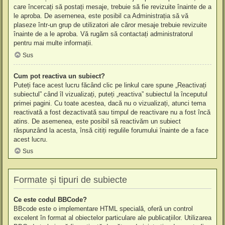
care încercați să postați mesaje, trebuie să fie revizuite înainte de a
le aproba. De asemenea, este posibil ca Administrația să vă
plaseze într-un grup de utilizatori ale căror mesaje trebuie revizuite
înainte de a le aproba. Vă rugăm să contactați administratorul
pentru mai multe informații.
Sus
Cum pot reactiva un subiect?
Puteți face acest lucru făcând clic pe linkul care spune „Reactivați
subiectul” când îl vizualizați, puteți „reactiva” subiectul la începutul
primei pagini. Cu toate acestea, dacă nu o vizualizați, atunci tema
reactivată a fost dezactivată sau timpul de reactivare nu a fost încă
atins. De asemenea, este posibil să reactivăm un subiect
răspunzând la acesta, însă citiți regulile forumului înainte de a face
acest lucru.
Sus
Formate și tipuri de subiecte
Ce este codul BBCode?
BBcode este o implementare HTML specială, oferă un control
excelent în format al obiectelor particulare ale publicațiilor. Utilizarea