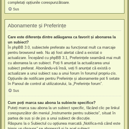
completați opțiunile corespunzătoare.
Sus
Abonamente și Preferințe
Care este diferența dintre adăugarea ca favorit și abonarea la
un subiect?
În phpBB 3.0, subiectele preferate au funcționat mult ca marcaje
pentru browserul web. Nu ați fost alertat când a existat o
actualizare. Începând cu phpBB 3.1, Preferințele seamănă mai mult
cu abonarea la un subiect. Poți fi anunțat la actualizarea unui
subiect preferat. Abonându-vă însă, veți fi anunțat că există o
actualizare a unui subiect sau a unui forum în forumul propriu-zis.
Opțiunile de notificare pentru Preferințe și abonamente pot fi setate
în Panoul de control al utilizatorului, la „Preferințe forum”.
Sus
Cum poți marca sau abona la subiecte specifice?
Puteți marca sau abona la un subiect specific, făcând clic pe linkul
corespunzător din meniul „Instrumente pentru subiecte”, situat în
partea de sus și de jos a unui subiect de discuție.
Răspuns la o Subiectul cu opțiunea marcată „Notifica-mă când este
trimis un răspuns” se abonează și la acel subiect.