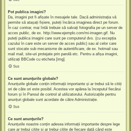
Pot publica imagini?
Da, imagini pot fi afișate în mesajele tale. Dacă administrația vă
permite să atașați fișiere, puteți încărca imaginea direct pe forum.
În caz contrar, mai întâi trebuie să salvați fotografia pe un server de
acces public, de ex. http://www.ejemplo.com/mi-imagen.gif. Nu
puteți publica imagini care sunt pe computerul dvs. (cu excepția
cazului în care este un server de acces public) sau al celor care
sunt stocate sub mecanisme de autentificare, de ex. hotmail sau
mail mail, site-uri protejate prin parolă etc. Pentru a afișa imagini,
utilizați BBCode cu eticheta [img].
Sus
Ce sunt anunţurile globale?
Anunțurile globale conțin informații importante și ar trebui să le citiți
ori de câte ori este posibil. Acestea vor apărea la începutul fiecărui
forum și în Panoul de control al utilizatorului. Autorizațiile pentru
anunțuri globale sunt acordate de către Administrație.
Sus
Ce sunt anunţurile?
Anunțurile noastre conțin adesea informații importante despre lege
care ar trebui citite și ar trebui citite de fiecare dată când este