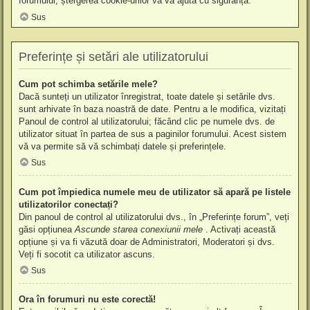
forumului, ștergerea cookie-urilor vă va ajuta cu siguranță.
Sus
Preferințe și setări ale utilizatorului
Cum pot schimba setările mele?
Dacă sunteți un utilizator înregistrat, toate datele și setările dvs.
sunt arhivate în baza noastră de date. Pentru a le modifica, vizitați
Panoul de control al utilizatorului; făcând clic pe numele dvs. de
utilizator situat în partea de sus a paginilor forumului. Acest sistem
vă va permite să vă schimbați datele și preferințele.
Sus
Cum pot împiedica numele meu de utilizator să apară pe listele
utilizatorilor conectați?
Din panoul de control al utilizatorului dvs., în „Preferințe forum”, veți
găsi opțiunea
Ascunde starea conexiunii mele
. Activați această
opțiune și va fi văzută doar de Administratori, Moderatori și dvs.
Veți fi socotit ca utilizator ascuns.
Sus
Ora în forumuri nu este corectă!