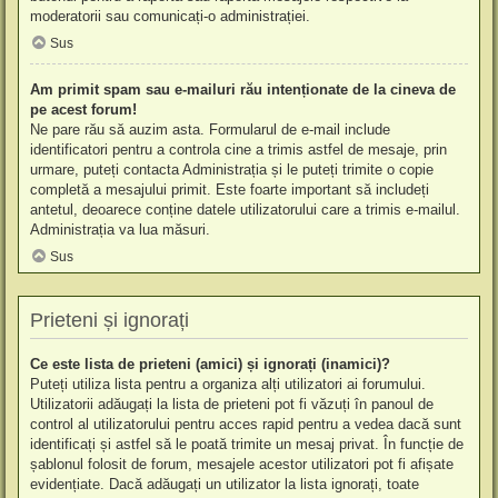
moderatorii sau comunicați-o administrației.
Sus
Am primit spam sau e-mailuri rău intenționate de la cineva de
pe acest forum!
Ne pare rău să auzim asta. Formularul de e-mail include
identificatori pentru a controla cine a trimis astfel de mesaje, prin
urmare, puteți contacta Administrația și le puteți trimite o copie
completă a mesajului primit. Este foarte important să includeți
antetul, deoarece conține datele utilizatorului care a trimis e-mailul.
Administrația va lua măsuri.
Sus
Prieteni și ignorați
Ce este lista de prieteni (amici) și ignorați (inamici)?
Puteți utiliza lista pentru a organiza alți utilizatori ai forumului.
Utilizatorii adăugați la lista de prieteni pot fi văzuți în panoul de
control al utilizatorului pentru acces rapid pentru a vedea dacă sunt
identificați și astfel să le poată trimite un mesaj privat. În funcție de
șablonul folosit de forum, mesajele acestor utilizatori pot fi afișate
evidențiate. Dacă adăugați un utilizator la lista ignorați, toate