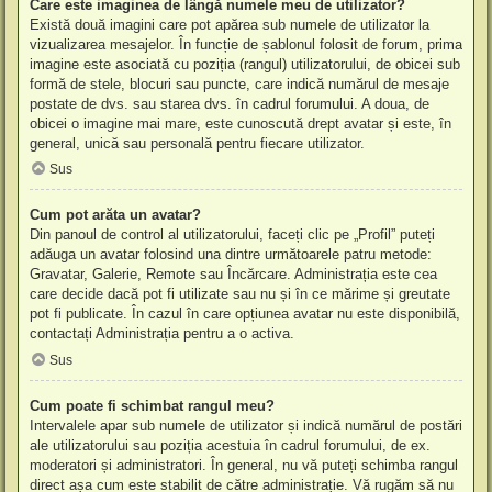
Care este imaginea de lângă numele meu de utilizator?
Există două imagini care pot apărea sub numele de utilizator la
vizualizarea mesajelor. În funcție de șablonul folosit de forum, prima
imagine este asociată cu poziția (rangul) utilizatorului, de obicei sub
formă de stele, blocuri sau puncte, care indică numărul de mesaje
postate de dvs. sau starea dvs. în cadrul forumului. A doua, de
obicei o imagine mai mare, este cunoscută drept avatar și este, în
general, unică sau personală pentru fiecare utilizator.
Sus
Cum pot arăta un avatar?
Din panoul de control al utilizatorului, faceți clic pe „Profil” puteți
adăuga un avatar folosind una dintre următoarele patru metode:
Gravatar, Galerie, Remote sau Încărcare. Administrația este cea
care decide dacă pot fi utilizate sau nu și în ce mărime și greutate
pot fi publicate. În cazul în care opțiunea avatar nu este disponibilă,
contactați Administrația pentru a o activa.
Sus
Cum poate fi schimbat rangul meu?
Intervalele apar sub numele de utilizator și indică numărul de postări
ale utilizatorului sau poziția acestuia în cadrul forumului, de ex.
moderatori și administratori. În general, nu vă puteți schimba rangul
direct așa cum este stabilit de către administrație. Vă rugăm să nu