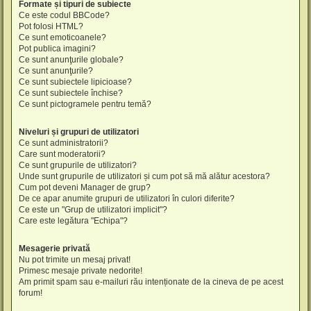
Formate și tipuri de subiecte
Ce este codul BBCode?
Pot folosi HTML?
Ce sunt emoticoanele?
Pot publica imagini?
Ce sunt anunţurile globale?
Ce sunt anunţurile?
Ce sunt subiectele lipicioase?
Ce sunt subiectele închise?
Ce sunt pictogramele pentru temă?
Niveluri și grupuri de utilizatori
Ce sunt administratorii?
Care sunt moderatorii?
Ce sunt grupurile de utilizatori?
Unde sunt grupurile de utilizatori și cum pot să mă alătur acestora?
Cum pot deveni Manager de grup?
De ce apar anumite grupuri de utilizatori în culori diferite?
Ce este un "Grup de utilizatori implicit"?
Care este legătura "Echipa"?
Mesagerie privată
Nu pot trimite un mesaj privat!
Primesc mesaje private nedorite!
Am primit spam sau e-mailuri rău intenționate de la cineva de pe acest
forum!