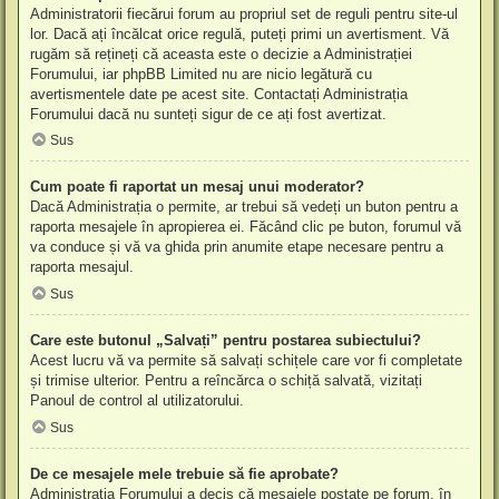
Administratorii fiecărui forum au propriul set de reguli pentru site-ul
lor. Dacă ați încălcat orice regulă, puteți primi un avertisment. Vă
rugăm să rețineți că aceasta este o decizie a Administrației
Forumului, iar phpBB Limited nu are nicio legătură cu
avertismentele date pe acest site. Contactați Administrația
Forumului dacă nu sunteți sigur de ce ați fost avertizat.
Sus
Cum poate fi raportat un mesaj unui moderator?
Dacă Administrația o permite, ar trebui să vedeți un buton pentru a
raporta mesajele în apropierea ei. Făcând clic pe buton, forumul vă
va conduce și vă va ghida prin anumite etape necesare pentru a
raporta mesajul.
Sus
Care este butonul „Salvați” pentru postarea subiectului?
Acest lucru vă va permite să salvați schițele care vor fi completate
și trimise ulterior. Pentru a reîncărca o schiță salvată, vizitați
Panoul de control al utilizatorului.
Sus
De ce mesajele mele trebuie să fie aprobate?
Administrația Forumului a decis că mesajele postate pe forum, în