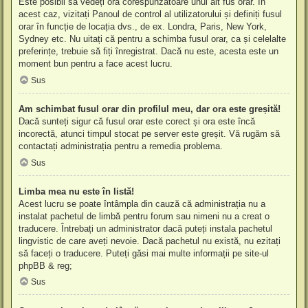
Este posibil să vedeți ora corespunzătoare unui alt fus orar. În
acest caz, vizitați Panoul de control al utilizatorului și definiți fusul
orar în funcție de locația dvs., de ex. Londra, Paris, New York,
Sydney etc. Nu uitați că pentru a schimba fusul orar, ca și celelalte
preferințe, trebuie să fiți înregistrat. Dacă nu este, acesta este un
moment bun pentru a face acest lucru.
Sus
Am schimbat fusul orar din profilul meu, dar ora este greșită!
Dacă sunteți sigur că fusul orar este corect și ora este încă
incorectă, atunci timpul stocat pe server este greșit. Vă rugăm să
contactați administrația pentru a remedia problema.
Sus
Limba mea nu este în listă!
Acest lucru se poate întâmpla din cauză că administrația nu a
instalat pachetul de limbă pentru forum sau nimeni nu a creat o
traducere. Întrebați un administrator dacă puteți instala pachetul
lingvistic de care aveți nevoie. Dacă pachetul nu există, nu ezitați
să faceți o traducere. Puteți găsi mai multe informații pe site-ul
phpBB
& reg;
Sus