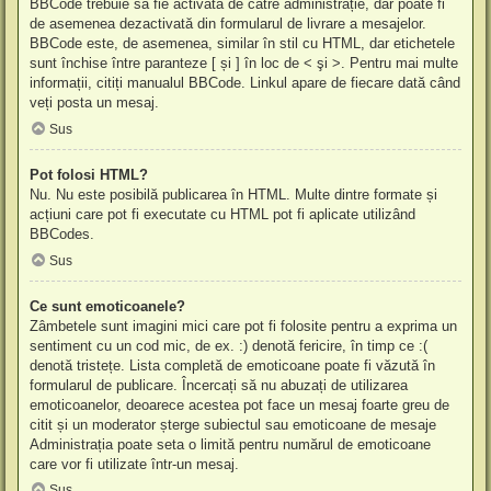
BBCode trebuie să fie activată de către administrație, dar poate fi
de asemenea dezactivată din formularul de livrare a mesajelor.
BBCode este, de asemenea, similar în stil cu HTML, dar etichetele
sunt închise între paranteze [ și ] în loc de < şi >. Pentru mai multe
informații, citiți manualul BBCode. Linkul apare de fiecare dată când
veți posta un mesaj.
Sus
Pot folosi HTML?
Nu. Nu este posibilă publicarea în HTML. Multe dintre formate și
acțiuni care pot fi executate cu HTML pot fi aplicate utilizând
BBCodes.
Sus
Ce sunt emoticoanele?
Zâmbetele sunt imagini mici care pot fi folosite pentru a exprima un
sentiment cu un cod mic, de ex. :) denotă fericire, în timp ce :(
denotă tristețe. Lista completă de emoticoane poate fi văzută în
formularul de publicare. Încercați să nu abuzați de utilizarea
emoticoanelor, deoarece acestea pot face un mesaj foarte greu de
citit și un moderator șterge subiectul sau emoticoane de mesaje
Administrația poate seta o limită pentru numărul de emoticoane
care vor fi utilizate într-un mesaj.
Sus