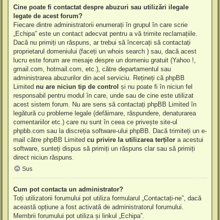
Cine poate fi contactat despre abuzuri sau utilizări ilegale
legate de acest forum?
Fiecare dintre administratorii enumerați în grupul în care scrie
„Echipa” este un contact adecvat pentru a vă trimite reclamațiile.
Dacă nu primiți un răspuns, ar trebui să încercați să contactați
proprietarul domeniului (faceți un
whois search
) sau, dacă acest
lucru este forum are mesaje despre un domeniu gratuit (Yahoo !,
gmail.com, hotmail.com, etc.), către departamentul sau
administrarea abuzurilor din acel serviciu. Rețineți că phpBB
Limited
nu are niciun tip de control
și nu poate fi în niciun fel
responsabil pentru modul în care, unde sau de cine este utilizat
acest sistem forum. Nu are sens să contactați phpBB Limited în
legătură cu probleme legale (defăimare, răspundere, denaturarea
comentariilor etc.) care nu sunt în ceea ce privește site-ul
phpbb.com sau la discreția software-ului phpBB. Dacă trimiteți un e-
mail către phpBB Limited
cu privire la utilizarea terților
a acestui
software, sunteți dispus să primiți un răspuns clar sau să primiți
direct niciun răspuns.
Sus
Cum pot contacta un administrator?
Toți utilizatorii forumului pot utiliza formularul „Contactați-ne”, dacă
această opțiune a fost activată de administratorul forumului.
Membrii forumului pot utiliza și linkul „Echipa”.