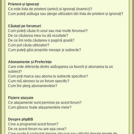
Prieteni și ignorați
Ce este lista de prieteni (amici) și ignorați (inamici)?
Cum puteți adăuga sau șterge utilizatori din lista de prieteni și ignorați?
Căutați pe forumuri
Cum puteți căuta în unul sau mai multe forumuri?
De ce căutarea mea nu dă rezultate?
De ce îmi reda căutarea o pagină goală?
Cum pot căuta utilizatori?
Cum puteți găsi propriile mesaje și subiecte?
Abonamente și Preferințe
Care este diferența dintre adăugarea ca favorit și abonarea la un
subiect?
Cum poți marca sau abona la subiecte specifice?
Cum mă abonez la un forum specific?
Cum îmi șterg abonamentele?
Fișiere atașate
Ce atașamente sunt permise pe acest forum?
Cum găsesc toate atașamentele mele?
Despre phpBB
Cine a programat acest forum?
De ce acest forum nu are așa ceva?
Cine poate fi contactat despre abuzuri sau utilizări ilegale legate de