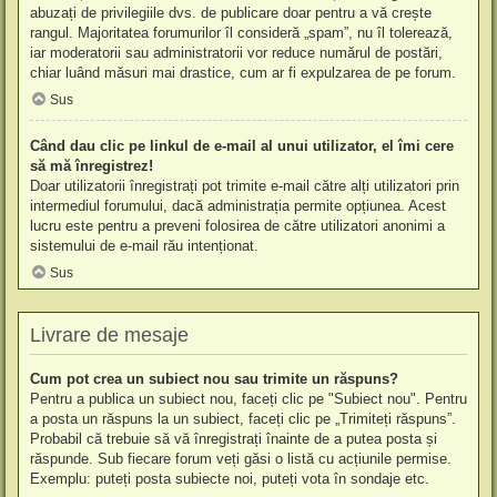
abuzați de privilegiile dvs. de publicare doar pentru a vă crește
rangul. Majoritatea forumurilor îl consideră „spam”, nu îl tolerează,
iar moderatorii sau administratorii vor reduce numărul de postări,
chiar luând măsuri mai drastice, cum ar fi expulzarea de pe forum.
Sus
Când dau clic pe linkul de e-mail al unui utilizator, el îmi cere
să mă înregistrez!
Doar utilizatorii înregistrați pot trimite e-mail către alți utilizatori prin
intermediul forumului, dacă administrația permite opțiunea. Acest
lucru este pentru a preveni folosirea de către utilizatori anonimi a
sistemului de e-mail rău intenționat.
Sus
Livrare de mesaje
Cum pot crea un subiect nou sau trimite un răspuns?
Pentru a publica un subiect nou, faceți clic pe "Subiect nou". Pentru
a posta un răspuns la un subiect, faceți clic pe „Trimiteți răspuns”.
Probabil că trebuie să vă înregistrați înainte de a putea posta și
răspunde. Sub fiecare forum veți găsi o listă cu acțiunile permise.
Exemplu: puteți posta subiecte noi, puteți vota în sondaje etc.