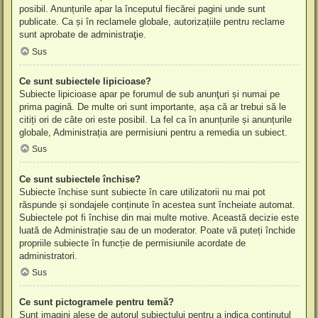
posibil. Anunțurile apar la începutul fiecărei pagini unde sunt
publicate. Ca și în reclamele globale, autorizațiile pentru reclame
sunt aprobate de administraţie.
Sus
Ce sunt subiectele lipicioase?
Subiecte lipicioase apar pe forumul de sub anunţuri și numai pe
prima pagină. De multe ori sunt importante, așa că ar trebui să le
citiți ori de câte ori este posibil. La fel ca în anunțurile și anunțurile
globale, Administrația are permisiuni pentru a remedia un subiect.
Sus
Ce sunt subiectele închise?
Subiecte închise sunt subiecte în care utilizatorii nu mai pot
răspunde și sondajele conținute în acestea sunt încheiate automat.
Subiectele pot fi închise din mai multe motive. Această decizie este
luată de Administrație sau de un moderator. Poate vă puteți închide
propriile subiecte în funcție de permisiunile acordate de
administratori.
Sus
Ce sunt pictogramele pentru temă?
Sunt imagini alese de autorul subiectului pentru a indica conținutul