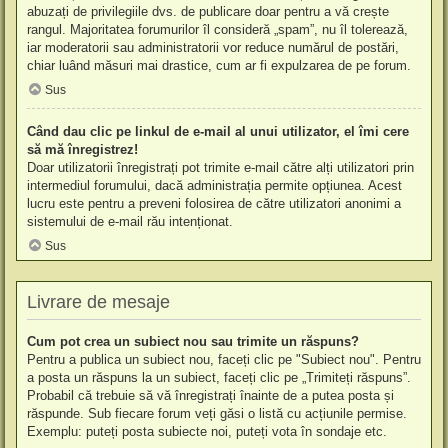
abuzați de privilegiile dvs. de publicare doar pentru a vă crește
rangul. Majoritatea forumurilor îl consideră „spam”, nu îl tolerează,
iar moderatorii sau administratorii vor reduce numărul de postări,
chiar luând măsuri mai drastice, cum ar fi expulzarea de pe forum.
Sus
Când dau clic pe linkul de e-mail al unui utilizator, el îmi cere
să mă înregistrez!
Doar utilizatorii înregistrați pot trimite e-mail către alți utilizatori prin
intermediul forumului, dacă administrația permite opțiunea. Acest
lucru este pentru a preveni folosirea de către utilizatori anonimi a
sistemului de e-mail rău intenționat.
Sus
Livrare de mesaje
Cum pot crea un subiect nou sau trimite un răspuns?
Pentru a publica un subiect nou, faceți clic pe "Subiect nou". Pentru
a posta un răspuns la un subiect, faceți clic pe „Trimiteți răspuns”.
Probabil că trebuie să vă înregistrați înainte de a putea posta și
răspunde. Sub fiecare forum veți găsi o listă cu acțiunile permise.
Exemplu: puteți posta subiecte noi, puteți vota în sondaje etc.