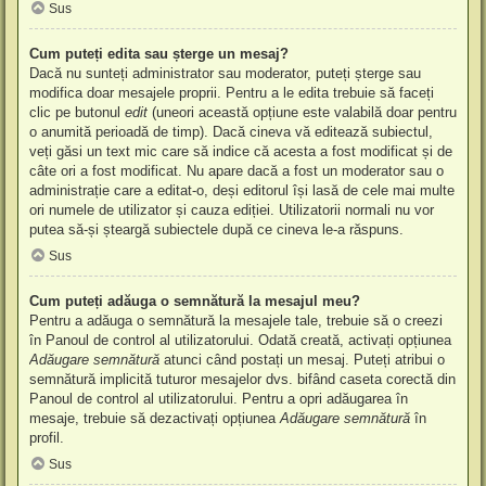
Sus
Cum puteți edita sau șterge un mesaj?
Dacă nu sunteți administrator sau moderator, puteți șterge sau
modifica doar mesajele proprii. Pentru a le edita trebuie să faceți
clic pe butonul
edit
(uneori această opțiune este valabilă doar pentru
o anumită perioadă de timp). Dacă cineva vă editează subiectul,
veți găsi un text mic care să indice că acesta a fost modificat și de
câte ori a fost modificat. Nu apare dacă a fost un moderator sau o
administrație care a editat-o, deși editorul își lasă de cele mai multe
ori numele de utilizator și cauza ediției. Utilizatorii normali nu vor
putea să-și șteargă subiectele după ce cineva le-a răspuns.
Sus
Cum puteți adăuga o semnătură la mesajul meu?
Pentru a adăuga o semnătură la mesajele tale, trebuie să o creezi
în Panoul de control al utilizatorului. Odată creată, activați opțiunea
Adăugare semnătură
atunci când postați un mesaj. Puteți atribui o
semnătură implicită tuturor mesajelor dvs. bifând caseta corectă din
Panoul de control al utilizatorului. Pentru a opri adăugarea în
mesaje, trebuie să dezactivați opțiunea
Adăugare semnătură
în
profil.
Sus