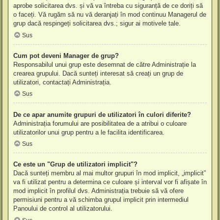
aprobe solicitarea dvs. și vă va întreba cu siguranță de ce doriți să
o faceți. Vă rugăm să nu vă deranjați în mod continuu Managerul de
grup dacă respingeți solicitarea dvs.; sigur ai motivele tale.
Sus
Cum pot deveni Manager de grup?
Responsabilul unui grup este desemnat de către Administrație la
crearea grupului. Dacă sunteți interesat să creați un grup de
utilizatori, contactați Administrația.
Sus
De ce apar anumite grupuri de utilizatori în culori diferite?
Administrația forumului are posibilitatea de a atribui o culoare
utilizatorilor unui grup pentru a le facilita identificarea.
Sus
Ce este un "Grup de utilizatori implicit"?
Dacă sunteți membru al mai multor grupuri în mod implicit, „implicit”
va fi utilizat pentru a determina ce culoare și interval vor fi afișate în
mod implicit în profilul dvs. Administrația trebuie să vă ofere
permisiuni pentru a vă schimba grupul implicit prin intermediul
Panoului de control al utilizatorului.