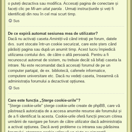
o puteți dezactiva sau modifica. Accesați pagina de conectare și
faceți clic pe
Mi-am uitat parola
. Urmați instrucțiunile și veți fi
identificați din nou în cel mai scurt timp.
Sus
De ce expiră automat sesiunea mea de utilizator?
Dacă nu activați caseta
Amintiți-vă
când intrați pe forum, datele
dvs. sunt stocate într-un cookie securizat, care este șters când
părăsiți pagina sau după un anumit timp. Acest lucru împiedică
utilizarea contului dvs. de către o altă persoană. Pentru a fi
recunoscut automat de sistem, nu trebuie decât să bifați caseta la
intrare. Nu este recomandat dacă accesați forumul de pe un
computer partajat, de ex. bibliotecă, cafenele informatice,
computere universitare etc. Dacă nu vedeți caseta, înseamnă că
administrația forumului a dezactivat opțiunea.
Sus
Care este funcția „Șterge cookie-urile”?
"Șterge cookie-urile" șterge cookie-urile create de phpBB, care vă
păstrează autorizația de a accesa anumite resurse ale forumului și
de a fi identificat la acesta. Cookie-urile oferă funcții precum citirea
urmăririi de navigare pe forum de către utilizator dacă administrația
a activat opțiunea. Dacă aveți probleme cu intrarea sau părăsirea