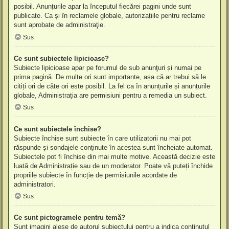
posibil. Anunțurile apar la începutul fiecărei pagini unde sunt
publicate. Ca și în reclamele globale, autorizațiile pentru reclame
sunt aprobate de administraţie.
Sus
Ce sunt subiectele lipicioase?
Subiecte lipicioase apar pe forumul de sub anunţuri și numai pe
prima pagină. De multe ori sunt importante, așa că ar trebui să le
citiți ori de câte ori este posibil. La fel ca în anunțurile și anunțurile
globale, Administrația are permisiuni pentru a remedia un subiect.
Sus
Ce sunt subiectele închise?
Subiecte închise sunt subiecte în care utilizatorii nu mai pot
răspunde și sondajele conținute în acestea sunt încheiate automat.
Subiectele pot fi închise din mai multe motive. Această decizie este
luată de Administrație sau de un moderator. Poate vă puteți închide
propriile subiecte în funcție de permisiunile acordate de
administratori.
Sus
Ce sunt pictogramele pentru temă?
Sunt imagini alese de autorul subiectului pentru a indica conținutul