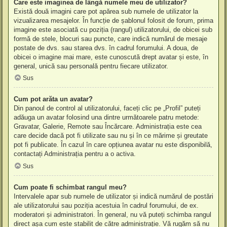
Care este imaginea de lângă numele meu de utilizator?
Există două imagini care pot apărea sub numele de utilizator la
vizualizarea mesajelor. În funcție de șablonul folosit de forum, prima
imagine este asociată cu poziția (rangul) utilizatorului, de obicei sub
formă de stele, blocuri sau puncte, care indică numărul de mesaje
postate de dvs. sau starea dvs. în cadrul forumului. A doua, de
obicei o imagine mai mare, este cunoscută drept avatar și este, în
general, unică sau personală pentru fiecare utilizator.
Sus
Cum pot arăta un avatar?
Din panoul de control al utilizatorului, faceți clic pe „Profil” puteți
adăuga un avatar folosind una dintre următoarele patru metode:
Gravatar, Galerie, Remote sau Încărcare. Administrația este cea
care decide dacă pot fi utilizate sau nu și în ce mărime și greutate
pot fi publicate. În cazul în care opțiunea avatar nu este disponibilă,
contactați Administrația pentru a o activa.
Sus
Cum poate fi schimbat rangul meu?
Intervalele apar sub numele de utilizator și indică numărul de postări
ale utilizatorului sau poziția acestuia în cadrul forumului, de ex.
moderatori și administratori. În general, nu vă puteți schimba rangul
direct așa cum este stabilit de către administrație. Vă rugăm să nu