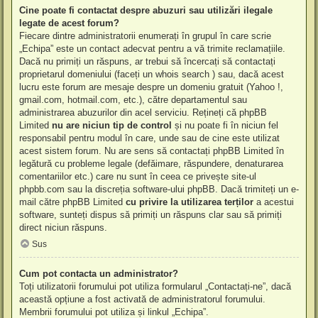
Cine poate fi contactat despre abuzuri sau utilizări ilegale
legate de acest forum?
Fiecare dintre administratorii enumerați în grupul în care scrie
„Echipa” este un contact adecvat pentru a vă trimite reclamațiile.
Dacă nu primiți un răspuns, ar trebui să încercați să contactați
proprietarul domeniului (faceți un
whois search
) sau, dacă acest
lucru este forum are mesaje despre un domeniu gratuit (Yahoo !,
gmail.com, hotmail.com, etc.), către departamentul sau
administrarea abuzurilor din acel serviciu. Rețineți că phpBB
Limited
nu are niciun tip de control
și nu poate fi în niciun fel
responsabil pentru modul în care, unde sau de cine este utilizat
acest sistem forum. Nu are sens să contactați phpBB Limited în
legătură cu probleme legale (defăimare, răspundere, denaturarea
comentariilor etc.) care nu sunt în ceea ce privește site-ul
phpbb.com sau la discreția software-ului phpBB. Dacă trimiteți un e-
mail către phpBB Limited
cu privire la utilizarea terților
a acestui
software, sunteți dispus să primiți un răspuns clar sau să primiți
direct niciun răspuns.
Sus
Cum pot contacta un administrator?
Toți utilizatorii forumului pot utiliza formularul „Contactați-ne”, dacă
această opțiune a fost activată de administratorul forumului.
Membrii forumului pot utiliza și linkul „Echipa”.