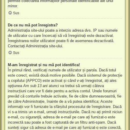
permite colectarea informațiilor personale identificabile ale unui
minor.
Sus
De ce nu mă pot înregistra?
Administrația site-ului poate a interzis adresa dvs. IP sau numele
de utilizator cu care încercați să vă înregistrați este dezactivat.
Înregistrarea noilor utilizatori poate fi de asemenea dezactivată.
Contactați Administrația site-ului.
Sus
M-am înregistrat și nu mă pot identifica!
În primul rând, verificați numele de utilizator și parola. Dacă totul
este corect, există două motive posibile. Dacă sistemul de protecție
a copilului (APPCO) este activat și când v-ați înregistrat, ați ales
opțiunea
Am sub 13 ani
atunci va trebui să urmați câteva
instrucțiuni care vor fi date pentru a activa contul. Unele forumuri
prevăd că conturile trebuie activate, fie de către dumneavoastră, fie
de către Administrație, înainte de a vă putea identifica; Aceste
informații vor fi furnizate la sfârșitul procesului de înregistrare. Dacă
vi s-a trimis un e-mail, urmați instrucțiunile. Dacă nu ați primit niciun
e-mail, cu siguranță, adresa de e-mail pe care ați furnizat-o este
incorectă sau poate a fost capturată de un filtru anti-spam. Dacă
sunteți sigur că adresa de e-mail pe care ați furnizat-o este corectă,