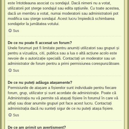
este întotdeauna asociat cu sondajul. Dacă nimeni nu a votat,
utilizatorii pot șterge sondajul sau edita opțiunile. Cu toate acestea,
dacă un membru a votat, numai moderatorii sau administratorii pot
modifica sau șterge sondajul. Acest lucru împiedică schimbarea
sondajelor la jumătatea votului.
Sus
De ce nu poate fi accesat un forum?
Unele forumuri pot fi limitate pentru anumiți utilizatori sau grupuri și
pentru a vizualiza, citi, publica sau a lua o altă acțiune acolo este
nevoie de o autorizație specială. Contactați un moderator sau un
administrator de forum pentru a primi permisiunea corespunzătoare.
Sus
De ce nu puteți adăuga atașamente?
Permisiunile de atașare a fișierelor sunt individuale pentru fiecare
forum, grup, utilizator și sunt acordate de administrație. Poate că
Administrația nu vă permite să atașați fișiere în forumul în care vă
aflați sau doar anumite grupuri pot face acest lucru. Contactați
administrația dacă nu sunteți sigur de ce nu puteți atașa fișiere.
Sus
De ce am primit un avertisment?