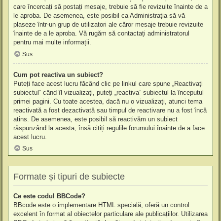
care încercați să postați mesaje, trebuie să fie revizuite înainte de a
le aproba. De asemenea, este posibil ca Administrația să vă
plaseze într-un grup de utilizatori ale căror mesaje trebuie revizuite
înainte de a le aproba. Vă rugăm să contactați administratorul
pentru mai multe informații.
Sus
Cum pot reactiva un subiect?
Puteți face acest lucru făcând clic pe linkul care spune „Reactivați
subiectul” când îl vizualizați, puteți „reactiva” subiectul la începutul
primei pagini. Cu toate acestea, dacă nu o vizualizați, atunci tema
reactivată a fost dezactivată sau timpul de reactivare nu a fost încă
atins. De asemenea, este posibil să reactivăm un subiect
răspunzând la acesta, însă citiți regulile forumului înainte de a face
acest lucru.
Sus
Formate și tipuri de subiecte
Ce este codul BBCode?
BBcode este o implementare HTML specială, oferă un control
excelent în format al obiectelor particulare ale publicațiilor. Utilizarea