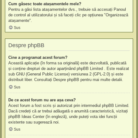
Cum găsesc toate atașamentele mele?
Pentru a găsi lista atașamentelor dvs., trebuie să accesați Panoul
de control al utilizatorului și să faceți clic pe opțiunea "Organizează
atașamente".
Sus
Despre phpBB
Cine a programat acest forum?
Această aplicație (în forma sa originală) este dezvoltată, publicată
și conține drepturi de autor aparținând
phpBB Limited
. Este realizat
sub GNU (General Public License) versiunea 2 (GPL-2.0) și este
distribuit liber. Consultați
Despre phpBB
pentru mai multe detalii.
Sus
De ce acest forum nu are așa ceva?
Acest forum a fost scris și autorizat prin intermediul phpBB Limited.
Dacă credeți că ar trebui adăugată o anumită caracteristică, vizitați
phpBB Ideas Center
(în engleză), unde puteți vota idei funcții
existente sau sugerează noi.
Sus