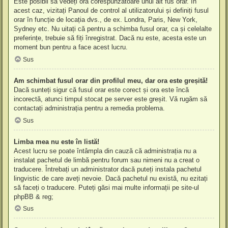
Este posibil să vedeți ora corespunzătoare unui alt fus orar. În
acest caz, vizitați Panoul de control al utilizatorului și definiți fusul
orar în funcție de locația dvs., de ex. Londra, Paris, New York,
Sydney etc. Nu uitați că pentru a schimba fusul orar, ca și celelalte
preferințe, trebuie să fiți înregistrat. Dacă nu este, acesta este un
moment bun pentru a face acest lucru.
Sus
Am schimbat fusul orar din profilul meu, dar ora este greșită!
Dacă sunteți sigur că fusul orar este corect și ora este încă
incorectă, atunci timpul stocat pe server este greșit. Vă rugăm să
contactați administrația pentru a remedia problema.
Sus
Limba mea nu este în listă!
Acest lucru se poate întâmpla din cauză că administrația nu a
instalat pachetul de limbă pentru forum sau nimeni nu a creat o
traducere. Întrebați un administrator dacă puteți instala pachetul
lingvistic de care aveți nevoie. Dacă pachetul nu există, nu ezitați
să faceți o traducere. Puteți găsi mai multe informații pe site-ul
phpBB
& reg;
Sus