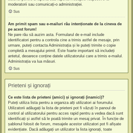
moderatorii sau comunicați-o administrației.
Sus
Am primit spam sau e-mailuri rău intenționate de la cineva de
pe acest forum!
Ne pare rău să auzim asta. Formularul de e-mail include
identificatori pentru a controla cine a trimis astfel de mesaje, prin
urmare, puteți contacta Administrația și le puteți trimite o copie
completă a mesajului primit. Este foarte important să includeți
antetul, deoarece conține datele utilizatorului care a trimis e-mailul.
Administrația va lua măsuri.
Sus
Prieteni și ignorați
Ce este lista de prieteni (amici) și ignorați (inamici)?
Puteți utiliza lista pentru a organiza alți utilizatori ai forumului.
Utilizatorii adăugați la lista de prieteni pot fi văzuți în panoul de
control al utilizatorului pentru acces rapid pentru a vedea dacă sunt
identificați și astfel să le poată trimite un mesaj privat. În funcție de
șablonul folosit de forum, mesajele acestor utilizatori pot fi afișate
evidențiate. Dacă adăugați un utilizator la lista ignorați, toate