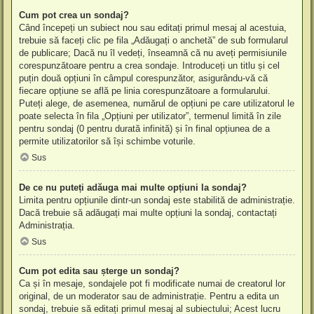
Cum pot crea un sondaj?
Când începeți un subiect nou sau editați primul mesaj al acestuia,
trebuie să faceți clic pe fila „Adăugați o anchetă” de sub formularul
de publicare; Dacă nu îl vedeți, înseamnă că nu aveți permisiunile
corespunzătoare pentru a crea sondaje. Introduceți un titlu și cel
puțin două opțiuni în câmpul corespunzător, asigurându-vă că
fiecare opțiune se află pe linia corespunzătoare a formularului.
Puteți alege, de asemenea, numărul de opțiuni pe care utilizatorul le
poate selecta în fila „Opțiuni per utilizator”, termenul limită în zile
pentru sondaj (0 pentru durată infinită) și în final opțiunea de a
permite utilizatorilor să își schimbe voturile.
Sus
De ce nu puteți adăuga mai multe opțiuni la sondaj?
Limita pentru opțiunile dintr-un sondaj este stabilită de administrație.
Dacă trebuie să adăugați mai multe opțiuni la sondaj, contactați
Administrația.
Sus
Cum pot edita sau șterge un sondaj?
Ca și în mesaje, sondajele pot fi modificate numai de creatorul lor
original, de un moderator sau de administrație. Pentru a edita un
sondaj, trebuie să editați primul mesaj al subiectului; Acest lucru