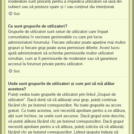
moderatorii sunt prezenți pentru a împiedica utilizatorii să iasă din
subiect sau să posteze spam și / sau conținut rău intenționat.
Sus
Ce sunt grupurile de utilizatori?
Grupurile de utilizatori sunt seturi de utilizatori care împart
comunitatea în sectoare gestionabile cu care pot lucra
administratorii forumului. Fiecare utilizator poate aparține mai multor
grupuri și fiecare grup poate avea permisiuni diferite. Acest lucru
ajută administratorii să schimbe permisiunile multor utilizatori
simultan, cum ar fi permisiunile de moderator sau să garanteze
accesul la forumuri private pentru utilizatori.
Sus
Unde sunt grupurile de utilizatori și cum pot să mă alătur
acestora?
Puteți vedea toate grupurile de utilizatori prin linkul „Grupuri de
utilizatori”. Dacă doriți să vă alăturați unui grup, puteți continua
făcând clic pe butonul corespunzător. Nu toate grupurile au acces
gratuit. Cu toate acestea, unii necesită aprobare pentru a se alătura,
alții sunt închise, iar unele sunt ascunse. Dacă grupul este deschis,
vă puteți alătura făcând clic pe butonul corespunzător. Dacă grupul
necesită aprobare pentru a vă alătura, puteți solicita să vă alăturați
făcând clic pe butonul corespunzător. Liderul grupului trebuie să