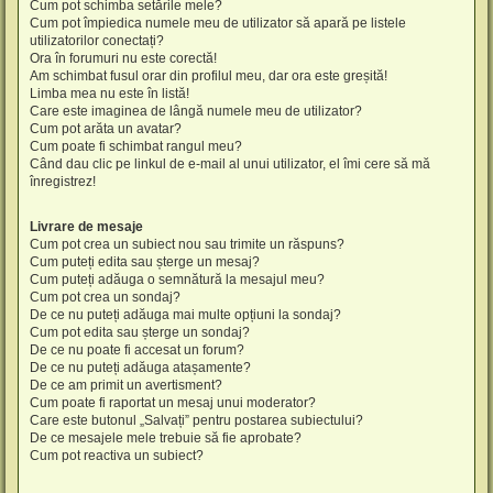
Cum pot schimba setările mele?
Cum pot împiedica numele meu de utilizator să apară pe listele
utilizatorilor conectați?
Ora în forumuri nu este corectă!
Am schimbat fusul orar din profilul meu, dar ora este greșită!
Limba mea nu este în listă!
Care este imaginea de lângă numele meu de utilizator?
Cum pot arăta un avatar?
Cum poate fi schimbat rangul meu?
Când dau clic pe linkul de e-mail al unui utilizator, el îmi cere să mă
înregistrez!
Livrare de mesaje
Cum pot crea un subiect nou sau trimite un răspuns?
Cum puteți edita sau șterge un mesaj?
Cum puteți adăuga o semnătură la mesajul meu?
Cum pot crea un sondaj?
De ce nu puteți adăuga mai multe opțiuni la sondaj?
Cum pot edita sau șterge un sondaj?
De ce nu poate fi accesat un forum?
De ce nu puteți adăuga atașamente?
De ce am primit un avertisment?
Cum poate fi raportat un mesaj unui moderator?
Care este butonul „Salvați” pentru postarea subiectului?
De ce mesajele mele trebuie să fie aprobate?
Cum pot reactiva un subiect?