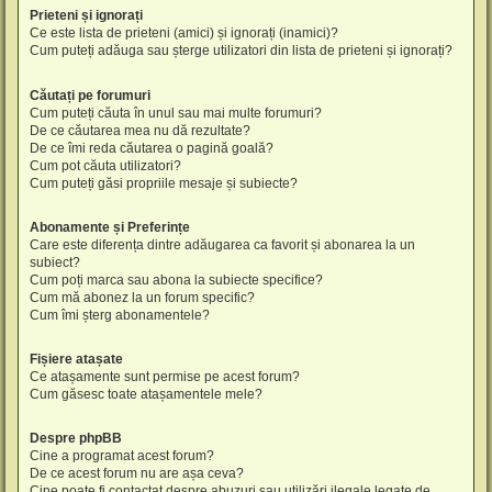
Prieteni și ignorați
Ce este lista de prieteni (amici) și ignorați (inamici)?
Cum puteți adăuga sau șterge utilizatori din lista de prieteni și ignorați?
Căutați pe forumuri
Cum puteți căuta în unul sau mai multe forumuri?
De ce căutarea mea nu dă rezultate?
De ce îmi reda căutarea o pagină goală?
Cum pot căuta utilizatori?
Cum puteți găsi propriile mesaje și subiecte?
Abonamente și Preferințe
Care este diferența dintre adăugarea ca favorit și abonarea la un
subiect?
Cum poți marca sau abona la subiecte specifice?
Cum mă abonez la un forum specific?
Cum îmi șterg abonamentele?
Fișiere atașate
Ce atașamente sunt permise pe acest forum?
Cum găsesc toate atașamentele mele?
Despre phpBB
Cine a programat acest forum?
De ce acest forum nu are așa ceva?
Cine poate fi contactat despre abuzuri sau utilizări ilegale legate de