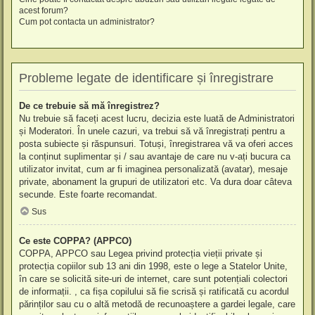
acest forum?
Cum pot contacta un administrator?
Probleme legate de identificare și înregistrare
De ce trebuie să mă înregistrez?
Nu trebuie să faceți acest lucru, decizia este luată de Administratori
și Moderatori. În unele cazuri, va trebui să vă înregistrați pentru a
posta subiecte și răspunsuri. Totuși, înregistrarea vă va oferi acces
la conținut suplimentar și / sau avantaje de care nu v-ați bucura ca
utilizator invitat, cum ar fi imaginea personalizată (avatar), mesaje
private, abonament la grupuri de utilizatori etc. Va dura doar câteva
secunde. Este foarte recomandat.
Sus
Ce este COPPA? (APPCO)
COPPA, APPCO sau Legea privind protecția vieții private și
protecția copiilor sub 13 ani din 1998, este o lege a Statelor Unite,
în care se solicită site-uri de internet, care sunt potențiali colectori
de informații. , ca fișa copilului să fie scrisă și ratificată cu acordul
părinților sau cu o altă metodă de recunoaștere a gardei legale, care