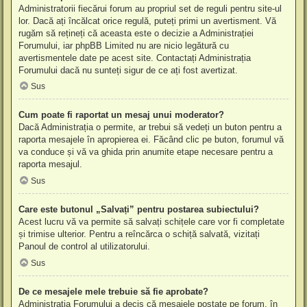
Administratorii fiecărui forum au propriul set de reguli pentru site-ul
lor. Dacă ați încălcat orice regulă, puteți primi un avertisment. Vă
rugăm să rețineți că aceasta este o decizie a Administrației
Forumului, iar phpBB Limited nu are nicio legătură cu
avertismentele date pe acest site. Contactați Administrația
Forumului dacă nu sunteți sigur de ce ați fost avertizat.
Sus
Cum poate fi raportat un mesaj unui moderator?
Dacă Administrația o permite, ar trebui să vedeți un buton pentru a
raporta mesajele în apropierea ei. Făcând clic pe buton, forumul vă
va conduce și vă va ghida prin anumite etape necesare pentru a
raporta mesajul.
Sus
Care este butonul „Salvați” pentru postarea subiectului?
Acest lucru vă va permite să salvați schițele care vor fi completate
și trimise ulterior. Pentru a reîncărca o schiță salvată, vizitați
Panoul de control al utilizatorului.
Sus
De ce mesajele mele trebuie să fie aprobate?
Administrația Forumului a decis că mesajele postate pe forum, în