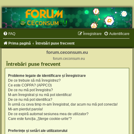
FAQ
Înregistrare
Autentificare
Prima pagină
Întrebări puse frecvent
forum.ceconsum.eu
forum.ceconsum.eu
Întrebări puse frecvent
Probleme legate de identificare și înregistrare
De ce trebuie să mă înregistrez?
Ce este COPPA? (APPCO)
De ce nu mă pot înregistra?
M-am înregistrat și nu mă pot identifica!
De ce nu mă pot identifica?
În urmă cu ceva timp m-am înregistrat, dar acum nu mă pot conecta!
Mi-am pierdut parola!
De ce expiră automat sesiunea mea de utilizator?
Care este funcția „Șterge cookie-urile”?
Preferințe și setări ale utilizatorului