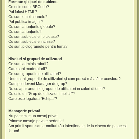
Formate și tipuri de subiecte
Ce este codul BBCode?
Pot folosi HTML?
Ce sunt emoticoanele?
Pot publica imagini?
Ce sunt anunţurile globale?
Ce sunt anunţurile?
Ce sunt subiectele lipicioase?
Ce sunt subiectele închise?
Ce sunt pictogramele pentru temă?
Niveluri și grupuri de utilizatori
Ce sunt administratorii?
Care sunt moderatorii?
Ce sunt grupurile de utilizatori?
Unde sunt grupurile de utilizatori și cum pot să mă alătur acestora?
Cum pot deveni Manager de grup?
De ce apar anumite grupuri de utilizatori în culori diferite?
Ce este un "Grup de utilizatori implicit"?
Care este legătura "Echipa"?
Mesagerie privată
Nu pot trimite un mesaj privat!
Primesc mesaje private nedorite!
Am primit spam sau e-mailuri rău intenționate de la cineva de pe acest
forum!