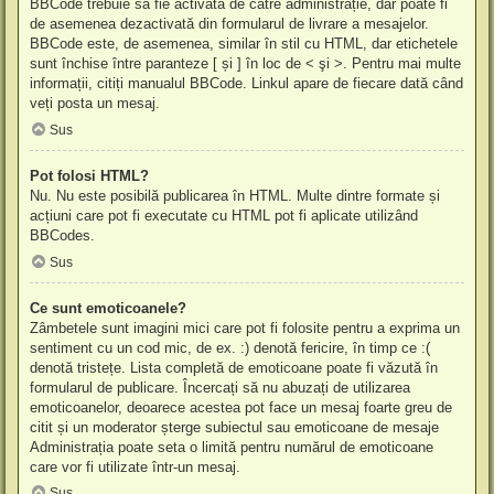
BBCode trebuie să fie activată de către administrație, dar poate fi
de asemenea dezactivată din formularul de livrare a mesajelor.
BBCode este, de asemenea, similar în stil cu HTML, dar etichetele
sunt închise între paranteze [ și ] în loc de < şi >. Pentru mai multe
informații, citiți manualul BBCode. Linkul apare de fiecare dată când
veți posta un mesaj.
Sus
Pot folosi HTML?
Nu. Nu este posibilă publicarea în HTML. Multe dintre formate și
acțiuni care pot fi executate cu HTML pot fi aplicate utilizând
BBCodes.
Sus
Ce sunt emoticoanele?
Zâmbetele sunt imagini mici care pot fi folosite pentru a exprima un
sentiment cu un cod mic, de ex. :) denotă fericire, în timp ce :(
denotă tristețe. Lista completă de emoticoane poate fi văzută în
formularul de publicare. Încercați să nu abuzați de utilizarea
emoticoanelor, deoarece acestea pot face un mesaj foarte greu de
citit și un moderator șterge subiectul sau emoticoane de mesaje
Administrația poate seta o limită pentru numărul de emoticoane
care vor fi utilizate într-un mesaj.
Sus