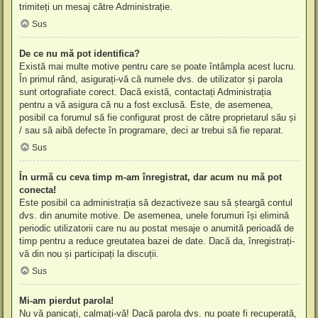
trimiteți un mesaj către Administrație.
Sus
De ce nu mă pot identifica?
Există mai multe motive pentru care se poate întâmpla acest lucru.
În primul rând, asigurați-vă că numele dvs. de utilizator și parola
sunt ortografiate corect. Dacă există, contactați Administrația
pentru a vă asigura că nu a fost exclusă. Este, de asemenea,
posibil ca forumul să fie configurat prost de către proprietarul său și
/ sau să aibă defecte în programare, deci ar trebui să fie reparat.
Sus
În urmă cu ceva timp m-am înregistrat, dar acum nu mă pot
conecta!
Este posibil ca administrația să dezactiveze sau să șteargă contul
dvs. din anumite motive. De asemenea, unele forumuri își elimină
periodic utilizatorii care nu au postat mesaje o anumită perioadă de
timp pentru a reduce greutatea bazei de date. Dacă da, înregistrați-
vă din nou și participați la discuții.
Sus
Mi-am pierdut parola!
Nu vă panicați, calmați-vă! Dacă parola dvs. nu poate fi recuperată,