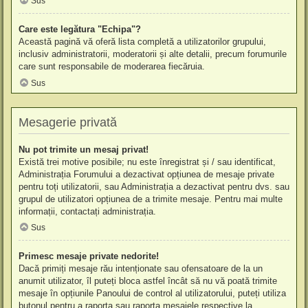
Sus
Care este legătura "Echipa"?
Această pagină vă oferă lista completă a utilizatorilor grupului,
inclusiv administratorii, moderatorii și alte detalii, precum forumurile
care sunt responsabile de moderarea fiecăruia.
Sus
Mesagerie privată
Nu pot trimite un mesaj privat!
Există trei motive posibile; nu este înregistrat și / sau identificat,
Administrația Forumului a dezactivat opțiunea de mesaje private
pentru toți utilizatorii, sau Administrația a dezactivat pentru dvs. sau
grupul de utilizatori opțiunea de a trimite mesaje. Pentru mai multe
informații, contactați administrația.
Sus
Primesc mesaje private nedorite!
Dacă primiți mesaje rău intenționate sau ofensatoare de la un
anumit utilizator, îl puteți bloca astfel încât să nu vă poată trimite
mesaje în opțiunile Panoului de control al utilizatorului, puteți utiliza
butonul pentru a raporta sau raporta mesajele respective la