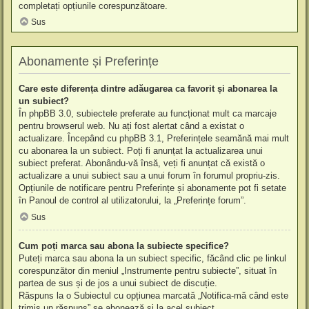
completați opțiunile corespunzătoare.
Sus
Abonamente și Preferințe
Care este diferența dintre adăugarea ca favorit și abonarea la
un subiect?
În phpBB 3.0, subiectele preferate au funcționat mult ca marcaje
pentru browserul web. Nu ați fost alertat când a existat o
actualizare. Începând cu phpBB 3.1, Preferințele seamănă mai mult
cu abonarea la un subiect. Poți fi anunțat la actualizarea unui
subiect preferat. Abonându-vă însă, veți fi anunțat că există o
actualizare a unui subiect sau a unui forum în forumul propriu-zis.
Opțiunile de notificare pentru Preferințe și abonamente pot fi setate
în Panoul de control al utilizatorului, la „Preferințe forum”.
Sus
Cum poți marca sau abona la subiecte specifice?
Puteți marca sau abona la un subiect specific, făcând clic pe linkul
corespunzător din meniul „Instrumente pentru subiecte”, situat în
partea de sus și de jos a unui subiect de discuție.
Răspuns la o Subiectul cu opțiunea marcată „Notifica-mă când este
trimis un răspuns” se abonează și la acel subiect.