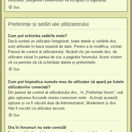
forumului, ștergerea cookie-urilor vă va ajuta cu siguranță.
Sus
Preferințe și setări ale utilizatorului
Cum pot schimba setările mele?
Dacă sunteți un utilizator înregistrat, toate datele și setările dvs.
sunt arhivate în baza noastră de date. Pentru a le modifica, vizitați
Panoul de control al utilizatorului; făcând clic pe numele dvs. de
utilizator situat în partea de sus a paginilor forumului. Acest sistem
vă va permite să vă schimbați datele și preferințele.
Sus
Cum pot împiedica numele meu de utilizator să apară pe listele
utilizatorilor conectați?
Din panoul de control al utilizatorului dvs., în „Preferințe forum”, veți
găsi opțiunea
Ascunde starea conexiunii mele
. Activați această
opțiune și va fi văzută doar de Administratori, Moderatori și dvs.
Veți fi socotit ca utilizator ascuns.
Sus
Ora în forumuri nu este corectă!