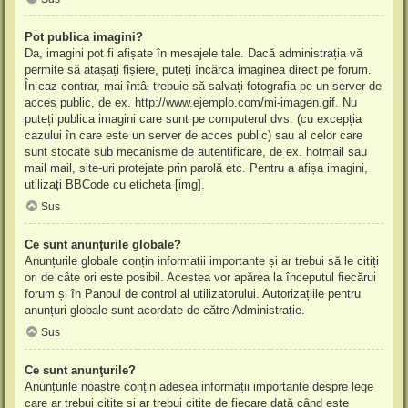
Pot publica imagini?
Da, imagini pot fi afișate în mesajele tale. Dacă administrația vă
permite să atașați fișiere, puteți încărca imaginea direct pe forum.
În caz contrar, mai întâi trebuie să salvați fotografia pe un server de
acces public, de ex. http://www.ejemplo.com/mi-imagen.gif. Nu
puteți publica imagini care sunt pe computerul dvs. (cu excepția
cazului în care este un server de acces public) sau al celor care
sunt stocate sub mecanisme de autentificare, de ex. hotmail sau
mail mail, site-uri protejate prin parolă etc. Pentru a afișa imagini,
utilizați BBCode cu eticheta [img].
Sus
Ce sunt anunţurile globale?
Anunțurile globale conțin informații importante și ar trebui să le citiți
ori de câte ori este posibil. Acestea vor apărea la începutul fiecărui
forum și în Panoul de control al utilizatorului. Autorizațiile pentru
anunțuri globale sunt acordate de către Administrație.
Sus
Ce sunt anunţurile?
Anunțurile noastre conțin adesea informații importante despre lege
care ar trebui citite și ar trebui citite de fiecare dată când este