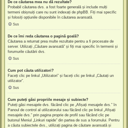
De ce căutarea mea nu dă rezultate?
Probabil căutarea dvs. a fost foarte generală și include mulți
termeni obișnuiți care nu sunt indexați de phpBB. Fiți mai specific
și folosiți opțiunile disponibile în căutarea avansată.
Sus
De ce îmi reda căutarea o pagină goală?
Căutarea a returnat prea multe rezultate pentru a fi procesate de
server. Utilizați „Căutare avansată” și fiți mai specific în termenii și
forumurile căutării dvs.
Sus
Cum pot căuta utilizatori?
Faceți clic pe linkul „Utilizatori” și faceți clic pe linkul „Căutați un
utilizator”.
Sus
Cum puteți găsi propriile mesaje și subiecte?
Puteți găsi mesajele dvs. făcând clic pe „Afișați mesajele dvs.” în
Panoul de control al utilizatorului sau făcând clic pe linkul „Afișați
mesajele dvs.” prin pagina proprie de profil sau făcând clic pe
butonul Meniul „Linkuri rapide” din partea de sus a forumului. Pentru
a căuta subiectele dvs., utilizați pagina de căutare avansată și