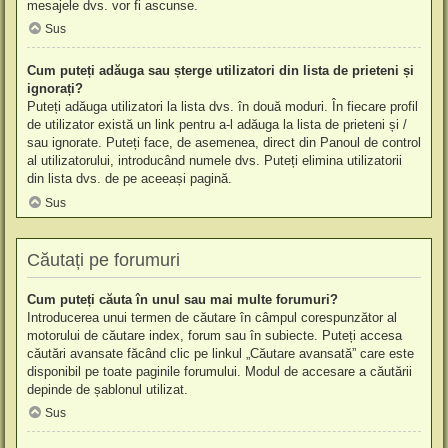
mesajele dvs. vor fi ascunse.
Sus
Cum puteți adăuga sau șterge utilizatori din lista de prieteni și
ignorați?
Puteți adăuga utilizatori la lista dvs. în două moduri. În fiecare profil
de utilizator există un link pentru a-l adăuga la lista de prieteni și /
sau ignorate. Puteți face, de asemenea, direct din Panoul de control
al utilizatorului, introducând numele dvs. Puteți elimina utilizatorii
din lista dvs. de pe aceeași pagină.
Sus
Căutați pe forumuri
Cum puteți căuta în unul sau mai multe forumuri?
Introducerea unui termen de căutare în câmpul corespunzător al
motorului de căutare index, forum sau în subiecte. Puteți accesa
căutări avansate făcând clic pe linkul „Căutare avansată” care este
disponibil pe toate paginile forumului. Modul de accesare a căutării
depinde de șablonul utilizat.
Sus