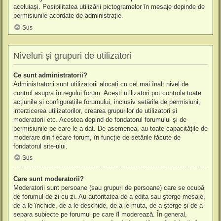
aceluiași. Posibilitatea utilizării pictogramelor în mesaje depinde de
permisiunile acordate de administrație.
Sus
Niveluri și grupuri de utilizatori
Ce sunt administratorii?
Administratorii sunt utilizatorii alocați cu cel mai înalt nivel de
control asupra întregului forum. Acești utilizatori pot controla toate
acțiunile și configurațiile forumului, inclusiv setările de permisiuni,
interzicerea utilizatorilor, crearea grupurilor de utilizatori și
moderatorii etc. Acestea depind de fondatorul forumului și de
permisiunile pe care le-a dat. De asemenea, au toate capacitățile de
moderare din fiecare forum, în funcție de setările făcute de
fondatorul site-ului.
Sus
Care sunt moderatorii?
Moderatorii sunt persoane (sau grupuri de persoane) care se ocupă
de forumul de zi cu zi. Au autoritatea de a edita sau șterge mesaje,
de a le închide, de a le deschide, de a le muta, de a șterge și de a
separa subiecte pe forumul pe care îl moderează. În general,