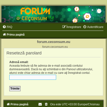
FAQ
Înregistrare
Autentificare
Prima pagină
forum.ceconsum.eu
forum.ceconsum.eu
Reseteză parolard
Adresă email:
Aceasta trebuie să fie adresa de e-mail asociată contului
dumneavoastră. Dacă nu aţi schimbat-o din Panoul utilizatorului,
atunci este chiar adresa de e-mail cu care aţi înregistrat contul.
Prima pagină
Ora este UTC+03:00 Europe/Chisinau