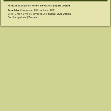
Furnizat de
phpBB
® Forum Software © phpBB Limited
Translation/Traducere:
MX-Publisher CMS
Style: Green-Style by Joyce&Luna
phpBB-Style-Design
Confidențialitate
|
Termeni