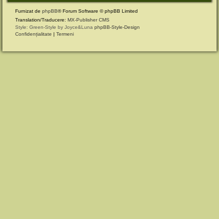
Furnizat de
phpBB
® Forum Software © phpBB Limited
Translation/Traducere:
MX-Publisher CMS
Style: Green-Style by Joyce&Luna
phpBB-Style-Design
Confidențialitate
|
Termeni