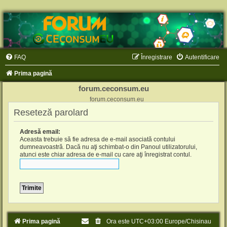
FAQ
Înregistrare
Autentificare
Prima pagină
forum.ceconsum.eu
forum.ceconsum.eu
Reseteză parolard
Adresă email:
Aceasta trebuie să fie adresa de e-mail asociată contului
dumneavoastră. Dacă nu aţi schimbat-o din Panoul utilizatorului,
atunci este chiar adresa de e-mail cu care aţi înregistrat contul.
Prima pagină
Ora este UTC+03:00 Europe/Chisinau