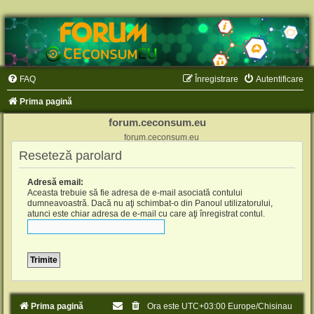
FAQ
Înregistrare
Autentificare
Prima pagină
forum.ceconsum.eu
forum.ceconsum.eu
Reseteză parolard
Adresă email:
Aceasta trebuie să fie adresa de e-mail asociată contului
dumneavoastră. Dacă nu aţi schimbat-o din Panoul utilizatorului,
atunci este chiar adresa de e-mail cu care aţi înregistrat contul.
Prima pagină
Ora este UTC+03:00 Europe/Chisinau