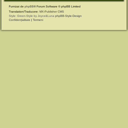
Furnizat de
phpBB
® Forum Software © phpBB Limited
Translation/Traducere:
MX-Publisher CMS
Style: Green-Style by Joyce&Luna
phpBB-Style-Design
Confidențialitate
|
Termeni