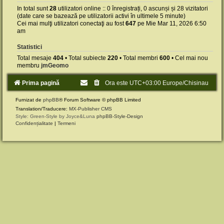
In total sunt
28
utilizatori online :: 0 înregistrați, 0 ascunși și 28 vizitatori
(date care se bazează pe utilizatorii activi în ultimele 5 minute)
Cei mai mulţi utilizatori conectaţi au fost
647
pe Mie Mar 11, 2026 6:50
am
Statistici
Total mesaje
404
• Total subiecte
220
• Total membri
600
• Cel mai nou
membru
jmGeomo
Prima pagină
Ora este UTC+03:00 Europe/Chisinau
Furnizat de
phpBB
® Forum Software © phpBB Limited
Translation/Traducere:
MX-Publisher CMS
Style: Green-Style by Joyce&Luna
phpBB-Style-Design
Confidențialitate
|
Termeni