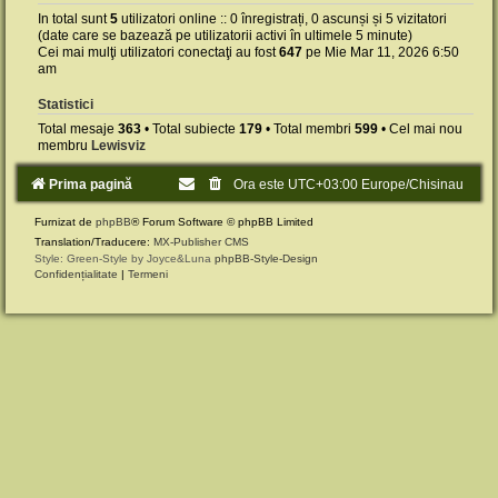
In total sunt
5
utilizatori online :: 0 înregistrați, 0 ascunși și 5 vizitatori
(date care se bazează pe utilizatorii activi în ultimele 5 minute)
Cei mai mulţi utilizatori conectaţi au fost
647
pe Mie Mar 11, 2026 6:50
am
Statistici
Total mesaje
363
• Total subiecte
179
• Total membri
599
• Cel mai nou
membru
Lewisviz
Prima pagină
Ora este UTC+03:00 Europe/Chisinau
Furnizat de
phpBB
® Forum Software © phpBB Limited
Translation/Traducere:
MX-Publisher CMS
Style: Green-Style by Joyce&Luna
phpBB-Style-Design
Confidențialitate
|
Termeni