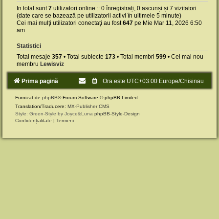
In total sunt
7
utilizatori online :: 0 înregistrați, 0 ascunși și 7 vizitatori
(date care se bazează pe utilizatorii activi în ultimele 5 minute)
Cei mai mulţi utilizatori conectaţi au fost
647
pe Mie Mar 11, 2026 6:50
am
Statistici
Total mesaje
357
• Total subiecte
173
• Total membri
599
• Cel mai nou
membru
Lewisviz
Prima pagină
Ora este UTC+03:00 Europe/Chisinau
Furnizat de
phpBB
® Forum Software © phpBB Limited
Translation/Traducere:
MX-Publisher CMS
Style: Green-Style by Joyce&Luna
phpBB-Style-Design
Confidențialitate
|
Termeni