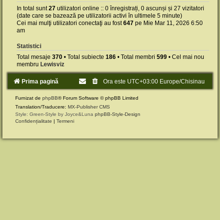
In total sunt
27
utilizatori online :: 0 înregistrați, 0 ascunși și 27 vizitatori
(date care se bazează pe utilizatorii activi în ultimele 5 minute)
Cei mai mulţi utilizatori conectaţi au fost
647
pe Mie Mar 11, 2026 6:50
am
Statistici
Total mesaje
370
• Total subiecte
186
• Total membri
599
• Cel mai nou
membru
Lewisviz
Prima pagină
Ora este UTC+03:00 Europe/Chisinau
Furnizat de
phpBB
® Forum Software © phpBB Limited
Translation/Traducere:
MX-Publisher CMS
Style: Green-Style by Joyce&Luna
phpBB-Style-Design
Confidențialitate
|
Termeni