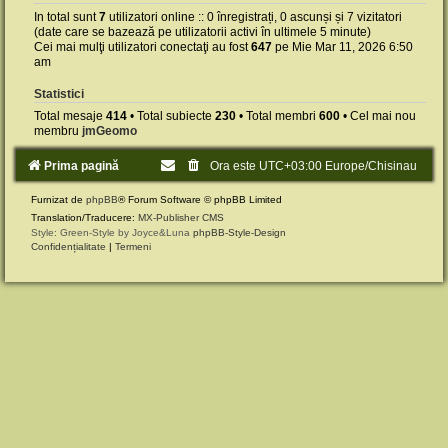
In total sunt
7
utilizatori online :: 0 înregistrați, 0 ascunși și 7 vizitatori
(date care se bazează pe utilizatorii activi în ultimele 5 minute)
Cei mai mulţi utilizatori conectaţi au fost
647
pe Mie Mar 11, 2026 6:50
am
Statistici
Total mesaje
414
• Total subiecte
230
• Total membri
600
• Cel mai nou
membru
jmGeomo
Prima pagină
Ora este UTC+03:00 Europe/Chisinau
Furnizat de
phpBB
® Forum Software © phpBB Limited
Translation/Traducere:
MX-Publisher CMS
Style: Green-Style by Joyce&Luna
phpBB-Style-Design
Confidențialitate
|
Termeni