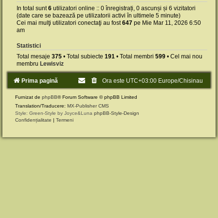
In total sunt
6
utilizatori online :: 0 înregistrați, 0 ascunși și 6 vizitatori
(date care se bazează pe utilizatorii activi în ultimele 5 minute)
Cei mai mulţi utilizatori conectaţi au fost
647
pe Mie Mar 11, 2026 6:50
am
Statistici
Total mesaje
375
• Total subiecte
191
• Total membri
599
• Cel mai nou
membru
Lewisviz
Prima pagină
Ora este UTC+03:00 Europe/Chisinau
Furnizat de
phpBB
® Forum Software © phpBB Limited
Translation/Traducere:
MX-Publisher CMS
Style: Green-Style by Joyce&Luna
phpBB-Style-Design
Confidențialitate
|
Termeni