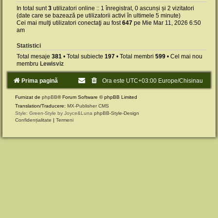
In total sunt
3
utilizatori online :: 1 înregistrat, 0 ascunși și 2 vizitatori
(date care se bazează pe utilizatorii activi în ultimele 5 minute)
Cei mai mulţi utilizatori conectaţi au fost
647
pe Mie Mar 11, 2026 6:50
am
Statistici
Total mesaje
381
• Total subiecte
197
• Total membri
599
• Cel mai nou
membru
Lewisviz
Prima pagină
Ora este UTC+03:00 Europe/Chisinau
Furnizat de
phpBB
® Forum Software © phpBB Limited
Translation/Traducere:
MX-Publisher CMS
Style: Green-Style by Joyce&Luna
phpBB-Style-Design
Confidențialitate
|
Termeni