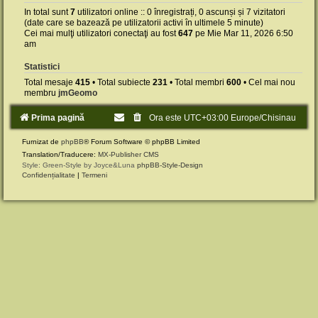
In total sunt
7
utilizatori online :: 0 înregistrați, 0 ascunși și 7 vizitatori
(date care se bazează pe utilizatorii activi în ultimele 5 minute)
Cei mai mulţi utilizatori conectaţi au fost
647
pe Mie Mar 11, 2026 6:50
am
Statistici
Total mesaje
415
• Total subiecte
231
• Total membri
600
• Cel mai nou
membru
jmGeomo
Prima pagină
Ora este UTC+03:00 Europe/Chisinau
Furnizat de
phpBB
® Forum Software © phpBB Limited
Translation/Traducere:
MX-Publisher CMS
Style: Green-Style by Joyce&Luna
phpBB-Style-Design
Confidențialitate
|
Termeni