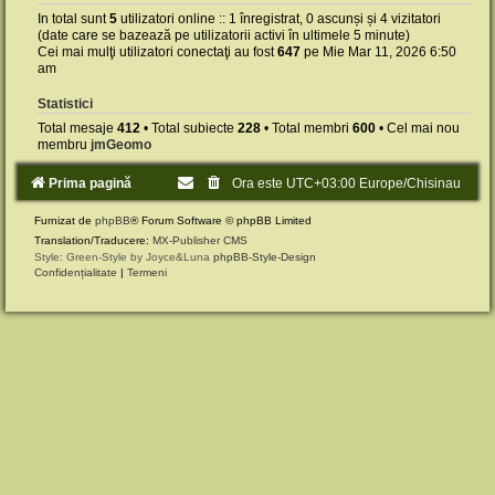
In total sunt
5
utilizatori online :: 1 înregistrat, 0 ascunși și 4 vizitatori
(date care se bazează pe utilizatorii activi în ultimele 5 minute)
Cei mai mulţi utilizatori conectaţi au fost
647
pe Mie Mar 11, 2026 6:50
am
Statistici
Total mesaje
412
• Total subiecte
228
• Total membri
600
• Cel mai nou
membru
jmGeomo
Prima pagină
Ora este UTC+03:00 Europe/Chisinau
Furnizat de
phpBB
® Forum Software © phpBB Limited
Translation/Traducere:
MX-Publisher CMS
Style: Green-Style by Joyce&Luna
phpBB-Style-Design
Confidențialitate
|
Termeni