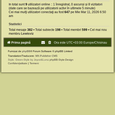
In total sunt
9
utilizatori online :: 1 înregistrat, 0 ascunși și 8 vizitatori
(date care se bazează pe utilizatorii activi în ultimele 5 minute)
Cei mai mulţi utilizatori conectaţi au fost
647
pe Mie Mar 11, 2026 6:50
am
Statistici
Total mesaje
382
• Total subiecte
198
• Total membri
599
• Cel mai nou
membru
Lewisviz
Prima pagină
Ora este UTC+03:00 Europe/Chisinau
Furnizat de
phpBB
® Forum Software © phpBB Limited
Translation/Traducere:
MX-Publisher CMS
Style: Green-Style by Joyce&Luna
phpBB-Style-Design
Confidențialitate
|
Termeni