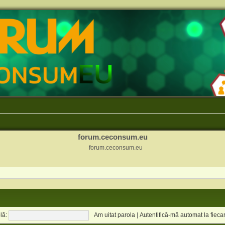
forum.ceconsum.eu
forum.ceconsum.eu
lă:
Am uitat parola
|
Autentifică-mă automat la fiecar