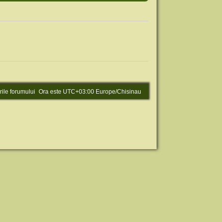
rile forumului
Ora este UTC+03:00 Europe/Chisinau