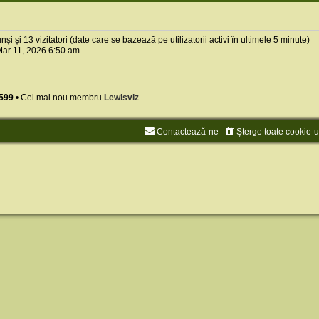
cunși și 13 vizitatori (date care se bazează pe utilizatorii activi în ultimele 5 minute)
ar 11, 2026 6:50 am
599
• Cel mai nou membru
Lewisviz
Contactează-ne
Şterge toate cookie-u