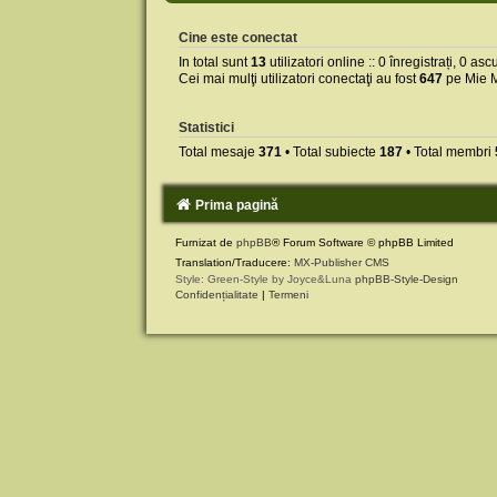
Cine este conectat
In total sunt
13
utilizatori online :: 0 înregistrați, 0 as
Cei mai mulţi utilizatori conectaţi au fost
647
pe Mie M
Statistici
Total mesaje
371
• Total subiecte
187
• Total membri
Prima pagină
Furnizat de
phpBB
® Forum Software © phpBB Limited
Translation/Traducere:
MX-Publisher CMS
Style: Green-Style by Joyce&Luna
phpBB-Style-Design
Confidențialitate
|
Termeni