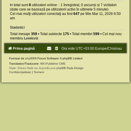
In total sunt
8
utilizatori online :: 1 înregistrat, 0 ascunși și 7 vizitatori
(date care se bazează pe utilizatorii activi în ultimele 5 minute)
Cei mai mulţi utilizatori conectaţi au fost
647
pe Mie Mar 11, 2026 6:50
am
Statistici
Total mesaje
359
• Total subiecte
175
• Total membri
599
• Cel mai nou
membru
Lewisviz
Prima pagină
Ora este UTC+03:00 Europe/Chisinau
Furnizat de
phpBB
® Forum Software © phpBB Limited
Translation/Traducere:
MX-Publisher CMS
Style: Green-Style by Joyce&Luna
phpBB-Style-Design
Confidențialitate
|
Termeni