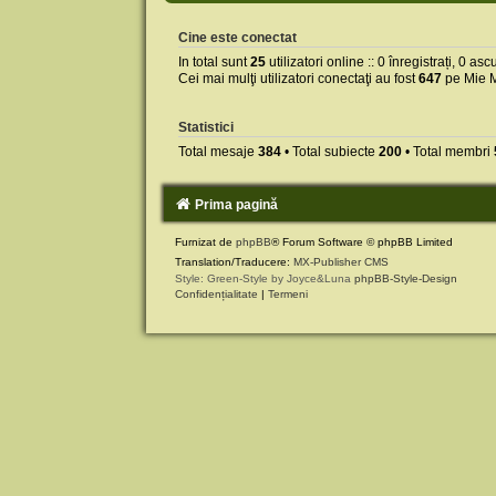
Cine este conectat
In total sunt
25
utilizatori online :: 0 înregistrați, 0 as
Cei mai mulţi utilizatori conectaţi au fost
647
pe Mie M
Statistici
Total mesaje
384
• Total subiecte
200
• Total membri
Prima pagină
Furnizat de
phpBB
® Forum Software © phpBB Limited
Translation/Traducere:
MX-Publisher CMS
Style: Green-Style by Joyce&Luna
phpBB-Style-Design
Confidențialitate
|
Termeni