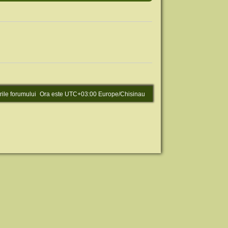
rile forumului
Ora este UTC+03:00 Europe/Chisinau