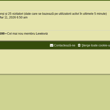
cunși și 25 vizitatori (date care se bazează pe utilizatorii activi în ultimele 5 minute)
ar 11, 2026 6:50 am
599
• Cel mai nou membru
Lewisviz
Contactează-ne
Şterge toate cookie-u