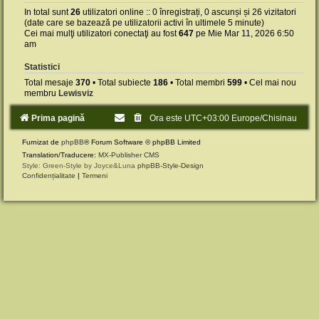
In total sunt
26
utilizatori online :: 0 înregistrați, 0 ascunși și 26 vizitatori
(date care se bazează pe utilizatorii activi în ultimele 5 minute)
Cei mai mulţi utilizatori conectaţi au fost
647
pe Mie Mar 11, 2026 6:50
am
Statistici
Total mesaje
370
• Total subiecte
186
• Total membri
599
• Cel mai nou
membru
Lewisviz
Prima pagină
Ora este UTC+03:00 Europe/Chisinau
Furnizat de
phpBB
® Forum Software © phpBB Limited
Translation/Traducere:
MX-Publisher CMS
Style: Green-Style by Joyce&Luna
phpBB-Style-Design
Confidențialitate
|
Termeni