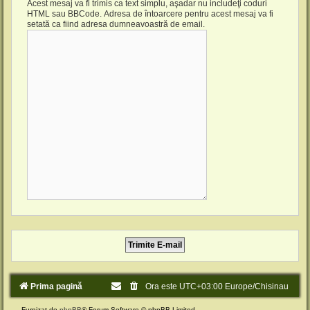
Acest mesaj va fi trimis ca text simplu, aşadar nu includeţi coduri
HTML sau BBCode. Adresa de întoarcere pentru acest mesaj va fi
setată ca fiind adresa dumneavoastră de email.
Prima pagină
Ora este UTC+03:00 Europe/Chisinau
Furnizat de
phpBB
® Forum Software © phpBB Limited