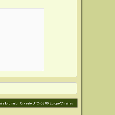
rile forumului
Ora este UTC+03:00 Europe/Chisinau