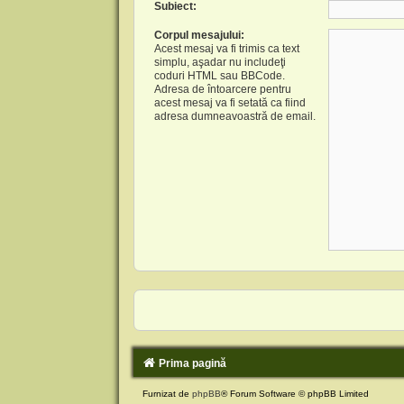
Subiect:
Corpul mesajului:
Acest mesaj va fi trimis ca text
simplu, aşadar nu includeţi
coduri HTML sau BBCode.
Adresa de întoarcere pentru
acest mesaj va fi setată ca fiind
adresa dumneavoastră de email.
Prima pagină
Furnizat de
phpBB
® Forum Software © phpBB Limited