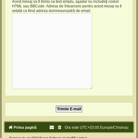
Acest mesaj va fi trimis ca text simplu, aşadar nu includeţi coduri
HTML sau BBCode. Adresa de întoarcere pentru acest mesaj va fi
setată ca fiind adresa dumneavoastră de email.
Prima pagină
Ora este UTC+03:00 Europe/Chisinau
Furnizat de
phpBB
® Forum Software © phpBB Limited