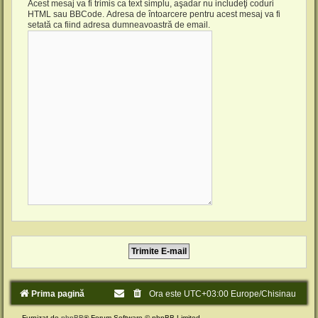
Acest mesaj va fi trimis ca text simplu, aşadar nu includeţi coduri
HTML sau BBCode. Adresa de întoarcere pentru acest mesaj va fi
setată ca fiind adresa dumneavoastră de email.
Prima pagină
Ora este UTC+03:00 Europe/Chisinau
Furnizat de
phpBB
® Forum Software © phpBB Limited