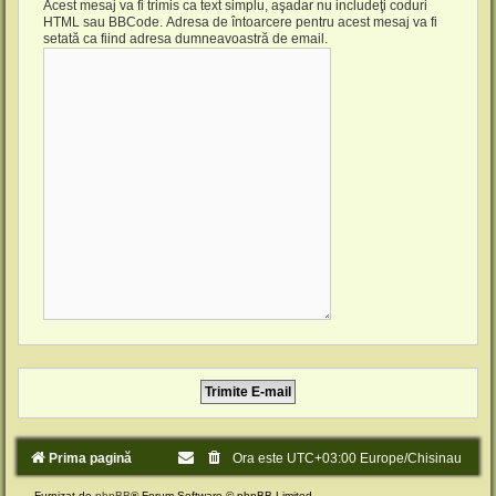
Acest mesaj va fi trimis ca text simplu, aşadar nu includeţi coduri
HTML sau BBCode. Adresa de întoarcere pentru acest mesaj va fi
setată ca fiind adresa dumneavoastră de email.
Prima pagină
Ora este UTC+03:00 Europe/Chisinau
Furnizat de
phpBB
® Forum Software © phpBB Limited