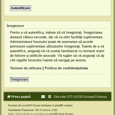
Înregistrare
Pentru a vă autentifica, trebuie să vă înregistraţi. Înregistrarea
durează câteva secunde, dar vă va oferi facilităţi suplimentare.
Administratorul forumului poate de asemenea să acorde
permisiuni suplimentare utilizatorilor înregistraţi. Înainte de a vă
autentifica, asiguraţi-vă că sunteţi familiarizat cu termenii noştri
de folosire şi politicile asociate. Vă rugăm să vă asiguraţi că aţi
citit regulile forumului înainte să navigaţi pe acesta.
Termeni de utilizare
|
Politica de confidenţialitate
Înregistrare
Prima pagină
Ora este UTC+03:00 Europe/Chisinau
Furnizat de
phpBB
® Forum Software © phpBB Limited
Translation/Traducere:
MX-Publisher CMS
Style: Green-Style by Joyce&Luna
phpBB-Style-Design