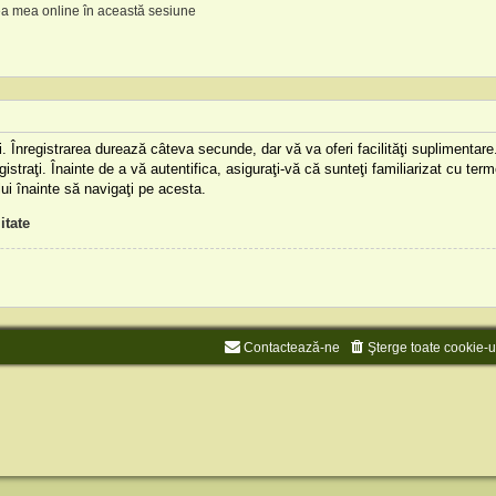
a mea online în această sesiune
aţi. Înregistrarea durează câteva secunde, dar vă va oferi facilităţi supliment
istraţi. Înainte de a vă autentifica, asiguraţi-vă că sunteţi familiarizat cu terme
lui înainte să navigaţi pe acesta.
itate
Contactează-ne
Şterge toate cookie-u