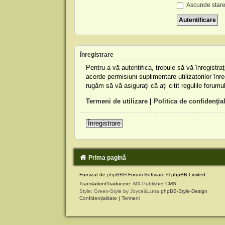
Ascunde stare
Înregistrare
Pentru a vă autentifica, trebuie să vă înregistr
acorde permisiuni suplimentare utilizatorilor înreg
rugăm să vă asiguraţi că aţi citit regulile forumu
Termeni de utilizare
|
Politica de confidenţial
Înregistrare
Prima pagină
Furnizat de
phpBB
® Forum Software © phpBB Limited
Translation/Traducere:
MX-Publisher CMS
Style: Green-Style by Joyce&Luna
phpBB-Style-Design
Confidențialitate
|
Termeni