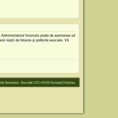
are. Administratorul forumului poate de asemenea să
nii noştri de folosire şi politicile asociate. Vă
rile forumului
Ora este UTC+03:00 Europe/Chisinau