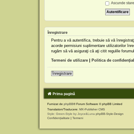
Ascunde stare
Înregistrare
Pentru a vă autentifica, trebuie să vă înregistr
acorde permisiuni suplimentare utilizatorilor înreg
rugăm să vă asiguraţi că aţi citit regulile forumu
Termeni de utilizare
|
Politica de confidenţial
Înregistrare
Prima pagină
Furnizat de
phpBB
® Forum Software © phpBB Limited
Translation/Traducere:
MX-Publisher CMS
Style: Green-Style by Joyce&Luna
phpBB-Style-Design
Confidențialitate
|
Termeni