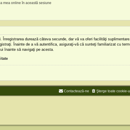
a mea online în această sesiune
aţi. Înregistrarea durează câteva secunde, dar vă va oferi facilităţi supliment
istraţi. Înainte de a vă autentifica, asiguraţi-vă că sunteţi familiarizat cu terme
lui înainte să navigaţi pe acesta.
itate
Contactează-ne
Şterge toate cookie-u