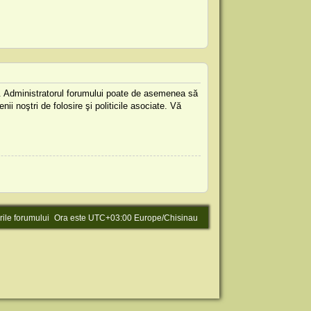
are. Administratorul forumului poate de asemenea să
nii noştri de folosire şi politicile asociate. Vă
rile forumului
Ora este UTC+03:00 Europe/Chisinau