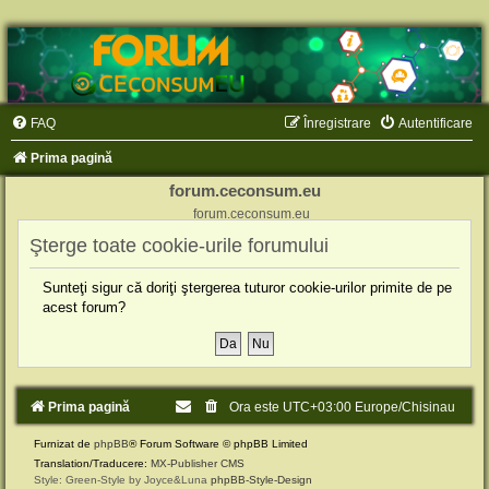
FAQ
Înregistrare
Autentificare
Prima pagină
forum.ceconsum.eu
forum.ceconsum.eu
Şterge toate cookie-urile forumului
Sunteţi sigur că doriţi ştergerea tuturor cookie-urilor primite de pe
acest forum?
Prima pagină
Ora este UTC+03:00 Europe/Chisinau
Furnizat de
phpBB
® Forum Software © phpBB Limited
Translation/Traducere:
MX-Publisher CMS
Style: Green-Style by Joyce&Luna
phpBB-Style-Design