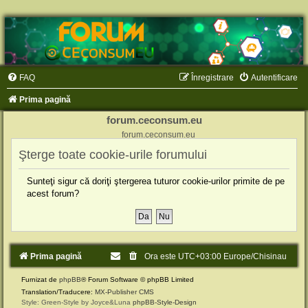
FAQ
Înregistrare
Autentificare
Prima pagină
forum.ceconsum.eu
forum.ceconsum.eu
Şterge toate cookie-urile forumului
Sunteţi sigur că doriţi ştergerea tuturor cookie-urilor primite de pe
acest forum?
Prima pagină
Ora este UTC+03:00 Europe/Chisinau
Furnizat de
phpBB
® Forum Software © phpBB Limited
Translation/Traducere:
MX-Publisher CMS
Style: Green-Style by Joyce&Luna
phpBB-Style-Design