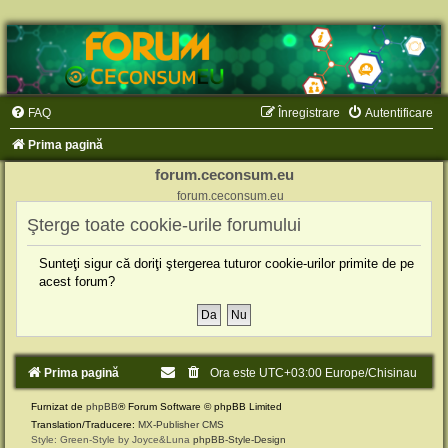
FAQ
Înregistrare
Autentificare
Prima pagină
forum.ceconsum.eu
forum.ceconsum.eu
Şterge toate cookie-urile forumului
Sunteţi sigur că doriţi ştergerea tuturor cookie-urilor primite de pe
acest forum?
Prima pagină
Ora este UTC+03:00 Europe/Chisinau
Furnizat de
phpBB
® Forum Software © phpBB Limited
Translation/Traducere:
MX-Publisher CMS
Style: Green-Style by Joyce&Luna
phpBB-Style-Design