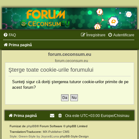
FAQ
Înregistrare
Autentificare
Prima pagină
forum.ceconsum.eu
forum.ceconsum.eu
Şterge toate cookie-urile forumului
Sunteţi sigur că doriţi ştergerea tuturor cookie-urilor primite de pe
acest forum?
Prima pagină
Ora este UTC+03:00 Europe/Chisinau
Furnizat de
phpBB
® Forum Software © phpBB Limited
Translation/Traducere:
MX-Publisher CMS
Style: Green-Style by Joyce&Luna
phpBB-Style-Design