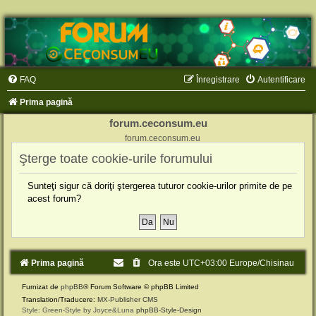
FAQ
Înregistrare
Autentificare
Prima pagină
forum.ceconsum.eu
forum.ceconsum.eu
Şterge toate cookie-urile forumului
Sunteţi sigur că doriţi ştergerea tuturor cookie-urilor primite de pe
acest forum?
Prima pagină
Ora este UTC+03:00 Europe/Chisinau
Furnizat de
phpBB
® Forum Software © phpBB Limited
Translation/Traducere:
MX-Publisher CMS
Style: Green-Style by Joyce&Luna
phpBB-Style-Design