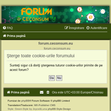
FAQ
Înregistrare
Autentificare
Prima pagină
forum.ceconsum.eu
forum.ceconsum.eu
Şterge toate cookie-urile forumului
Sunteţi sigur că doriţi ştergerea tuturor cookie-urilor primite de pe
acest forum?
Prima pagină
Ora este UTC+03:00 Europe/Chisinau
Furnizat de
phpBB
® Forum Software © phpBB Limited
Translation/Traducere:
MX-Publisher CMS
Style: Green-Style by Joyce&Luna
phpBB-Style-Design