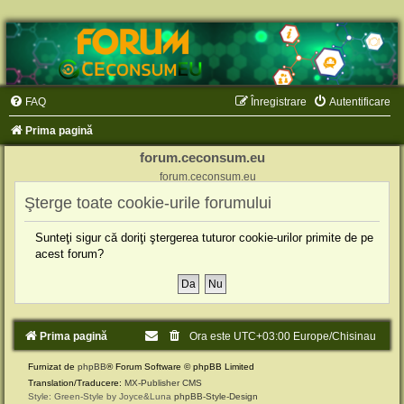
FAQ
Înregistrare
Autentificare
Prima pagină
forum.ceconsum.eu
forum.ceconsum.eu
Şterge toate cookie-urile forumului
Sunteţi sigur că doriţi ştergerea tuturor cookie-urilor primite de pe
acest forum?
Prima pagină
Ora este UTC+03:00 Europe/Chisinau
Furnizat de
phpBB
® Forum Software © phpBB Limited
Translation/Traducere:
MX-Publisher CMS
Style: Green-Style by Joyce&Luna
phpBB-Style-Design