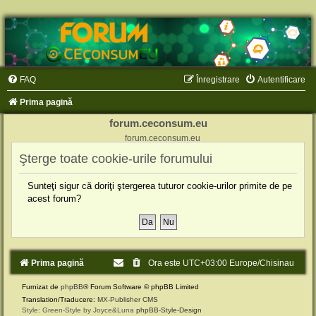
FAQ
Înregistrare
Autentificare
Prima pagină
forum.ceconsum.eu
forum.ceconsum.eu
Şterge toate cookie-urile forumului
Sunteţi sigur că doriţi ştergerea tuturor cookie-urilor primite de pe
acest forum?
Prima pagină
Ora este UTC+03:00 Europe/Chisinau
Furnizat de
phpBB
® Forum Software © phpBB Limited
Translation/Traducere:
MX-Publisher CMS
Style: Green-Style by Joyce&Luna
phpBB-Style-Design