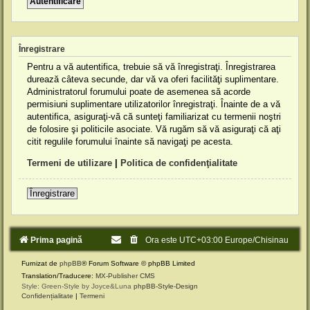
Înregistrare
Pentru a vă autentifica, trebuie să vă înregistraţi. Înregistrarea
durează câteva secunde, dar vă va oferi facilităţi suplimentare.
Administratorul forumului poate de asemenea să acorde
permisiuni suplimentare utilizatorilor înregistraţi. Înainte de a vă
autentifica, asiguraţi-vă că sunteţi familiarizat cu termenii noştri
de folosire şi politicile asociate. Vă rugăm să vă asiguraţi că aţi
citit regulile forumului înainte să navigaţi pe acesta.
Termeni de utilizare
|
Politica de confidenţialitate
Înregistrare
Prima pagină
Ora este UTC+03:00 Europe/Chisinau
Furnizat de
phpBB
® Forum Software © phpBB Limited
Translation/Traducere:
MX-Publisher CMS
Style: Green-Style by Joyce&Luna
phpBB-Style-Design
Confidențialitate
|
Termeni