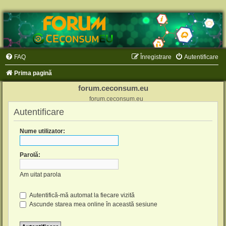
FAQ
Înregistrare
Autentificare
Prima pagină
forum.ceconsum.eu
forum.ceconsum.eu
Autentificare
Nume utilizator:
Parolă:
Am uitat parola
Autentifică-mă automat la fiecare vizită
Ascunde starea mea online în această sesiune