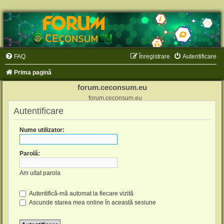
FAQ
Înregistrare
Autentificare
Prima pagină
forum.ceconsum.eu
forum.ceconsum.eu
Autentificare
Nume utilizator:
Parolă:
Am uitat parola
Autentifică-mă automat la fiecare vizită
Ascunde starea mea online în această sesiune