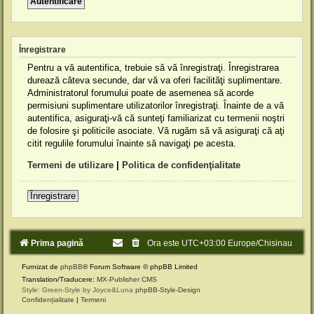
Înregistrare
Pentru a vă autentifica, trebuie să vă înregistraţi. Înregistrarea
durează câteva secunde, dar vă va oferi facilităţi suplimentare.
Administratorul forumului poate de asemenea să acorde
permisiuni suplimentare utilizatorilor înregistraţi. Înainte de a vă
autentifica, asiguraţi-vă că sunteţi familiarizat cu termenii noştri
de folosire şi politicile asociate. Vă rugăm să vă asiguraţi că aţi
citit regulile forumului înainte să navigaţi pe acesta.
Termeni de utilizare
|
Politica de confidenţialitate
Înregistrare
Prima pagină
Ora este UTC+03:00 Europe/Chisinau
Furnizat de
phpBB
® Forum Software © phpBB Limited
Translation/Traducere:
MX-Publisher CMS
Style: Green-Style by Joyce&Luna
phpBB-Style-Design
Confidențialitate
|
Termeni