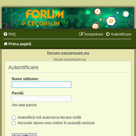
FAQ
Înregistrare
Autentificare
Prima pagină
forum.ceconsum.eu
forum.ceconsum.eu
Autentificare
Nume utilizator:
Parolă:
Am uitat parola
Autentifică-mă automat la fiecare vizită
Ascunde starea mea online în această sesiune