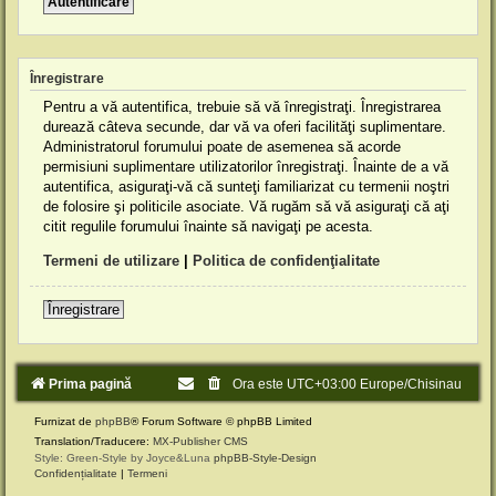
Înregistrare
Pentru a vă autentifica, trebuie să vă înregistraţi. Înregistrarea
durează câteva secunde, dar vă va oferi facilităţi suplimentare.
Administratorul forumului poate de asemenea să acorde
permisiuni suplimentare utilizatorilor înregistraţi. Înainte de a vă
autentifica, asiguraţi-vă că sunteţi familiarizat cu termenii noştri
de folosire şi politicile asociate. Vă rugăm să vă asiguraţi că aţi
citit regulile forumului înainte să navigaţi pe acesta.
Termeni de utilizare
|
Politica de confidenţialitate
Înregistrare
Prima pagină
Ora este UTC+03:00 Europe/Chisinau
Furnizat de
phpBB
® Forum Software © phpBB Limited
Translation/Traducere:
MX-Publisher CMS
Style: Green-Style by Joyce&Luna
phpBB-Style-Design
Confidențialitate
|
Termeni