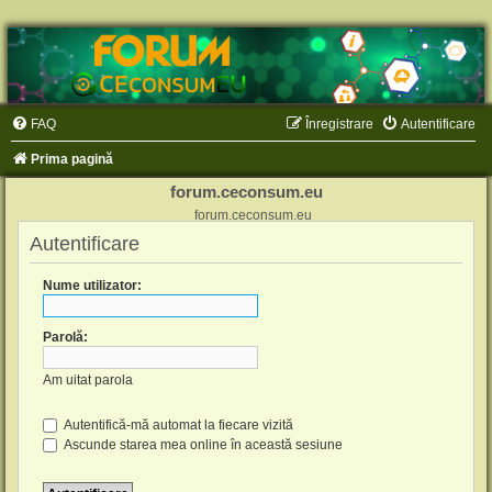
FAQ
Înregistrare
Autentificare
Prima pagină
forum.ceconsum.eu
forum.ceconsum.eu
Autentificare
Nume utilizator:
Parolă:
Am uitat parola
Autentifică-mă automat la fiecare vizită
Ascunde starea mea online în această sesiune