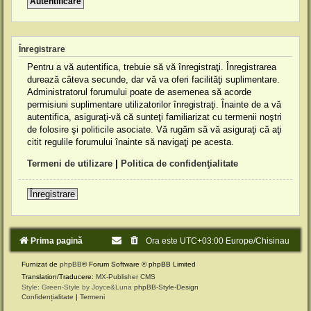
Înregistrare
Pentru a vă autentifica, trebuie să vă înregistraţi. Înregistrarea
durează câteva secunde, dar vă va oferi facilităţi suplimentare.
Administratorul forumului poate de asemenea să acorde
permisiuni suplimentare utilizatorilor înregistraţi. Înainte de a vă
autentifica, asiguraţi-vă că sunteţi familiarizat cu termenii noştri
de folosire şi politicile asociate. Vă rugăm să vă asiguraţi că aţi
citit regulile forumului înainte să navigaţi pe acesta.
Termeni de utilizare
|
Politica de confidenţialitate
Înregistrare
Prima pagină
Ora este UTC+03:00 Europe/Chisinau
Furnizat de
phpBB
® Forum Software © phpBB Limited
Translation/Traducere:
MX-Publisher CMS
Style: Green-Style by Joyce&Luna
phpBB-Style-Design
Confidențialitate
|
Termeni