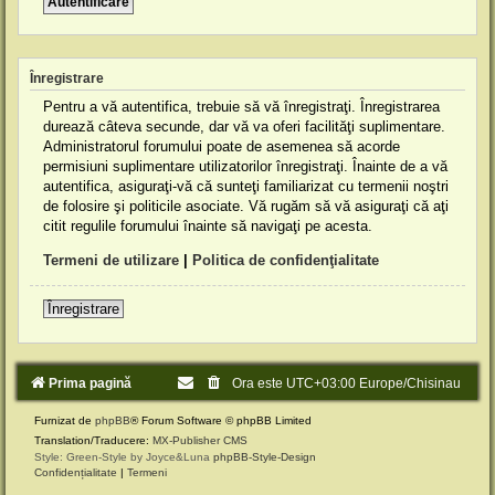
Înregistrare
Pentru a vă autentifica, trebuie să vă înregistraţi. Înregistrarea
durează câteva secunde, dar vă va oferi facilităţi suplimentare.
Administratorul forumului poate de asemenea să acorde
permisiuni suplimentare utilizatorilor înregistraţi. Înainte de a vă
autentifica, asiguraţi-vă că sunteţi familiarizat cu termenii noştri
de folosire şi politicile asociate. Vă rugăm să vă asiguraţi că aţi
citit regulile forumului înainte să navigaţi pe acesta.
Termeni de utilizare
|
Politica de confidenţialitate
Înregistrare
Prima pagină
Ora este UTC+03:00 Europe/Chisinau
Furnizat de
phpBB
® Forum Software © phpBB Limited
Translation/Traducere:
MX-Publisher CMS
Style: Green-Style by Joyce&Luna
phpBB-Style-Design
Confidențialitate
|
Termeni