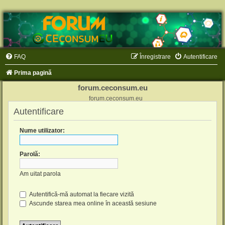
FAQ
Înregistrare
Autentificare
Prima pagină
forum.ceconsum.eu
forum.ceconsum.eu
Autentificare
Nume utilizator:
Parolă:
Am uitat parola
Autentifică-mă automat la fiecare vizită
Ascunde starea mea online în această sesiune