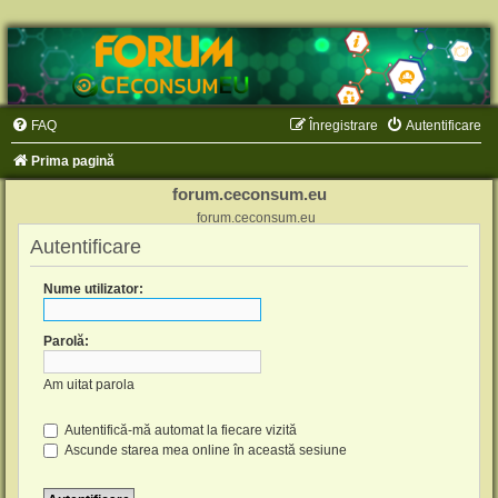
FAQ
Înregistrare
Autentificare
Prima pagină
forum.ceconsum.eu
forum.ceconsum.eu
Autentificare
Nume utilizator:
Parolă:
Am uitat parola
Autentifică-mă automat la fiecare vizită
Ascunde starea mea online în această sesiune