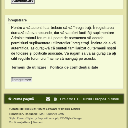
Înregistrare
Pentru a vă autentifica, trebuie să vă înregistraţi. Înregistrarea
durează câteva secunde, dar vă va oferi facilităţi suplimentare.
Administratorul forumului poate de asemenea să acorde
permisiuni suplimentare utilizatorilor înregistraţi. Înainte de a vă
autentifica, asiguraţi-vă că sunteţi familiarizat cu termenii noştri
de folosire şi politicile asociate. Vă rugăm să vă asiguraţi că aţi
citit regulile forumului înainte să navigaţi pe acesta.
Termeni de utilizare
|
Politica de confidenţialitate
Înregistrare
Prima pagină
Ora este UTC+03:00 Europe/Chisinau
Furnizat de
phpBB
® Forum Software © phpBB Limited
Translation/Traducere:
MX-Publisher CMS
Style: Green-Style by Joyce&Luna
phpBB-Style-Design
Confidențialitate
|
Termeni