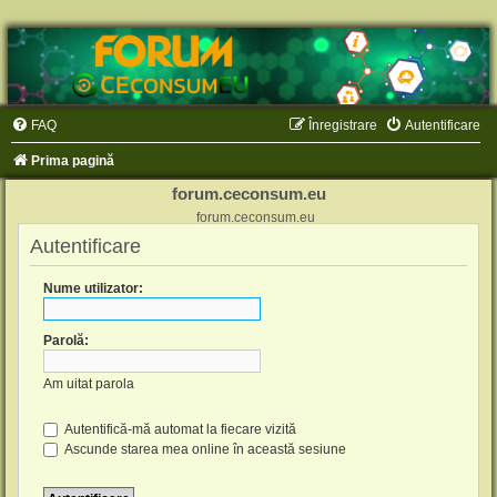
FAQ
Înregistrare
Autentificare
Prima pagină
forum.ceconsum.eu
forum.ceconsum.eu
Autentificare
Nume utilizator:
Parolă:
Am uitat parola
Autentifică-mă automat la fiecare vizită
Ascunde starea mea online în această sesiune