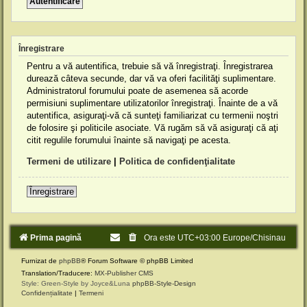
Înregistrare
Pentru a vă autentifica, trebuie să vă înregistraţi. Înregistrarea
durează câteva secunde, dar vă va oferi facilităţi suplimentare.
Administratorul forumului poate de asemenea să acorde
permisiuni suplimentare utilizatorilor înregistraţi. Înainte de a vă
autentifica, asiguraţi-vă că sunteţi familiarizat cu termenii noştri
de folosire şi politicile asociate. Vă rugăm să vă asiguraţi că aţi
citit regulile forumului înainte să navigaţi pe acesta.
Termeni de utilizare
|
Politica de confidenţialitate
Înregistrare
Prima pagină
Ora este UTC+03:00 Europe/Chisinau
Furnizat de
phpBB
® Forum Software © phpBB Limited
Translation/Traducere:
MX-Publisher CMS
Style: Green-Style by Joyce&Luna
phpBB-Style-Design
Confidențialitate
|
Termeni