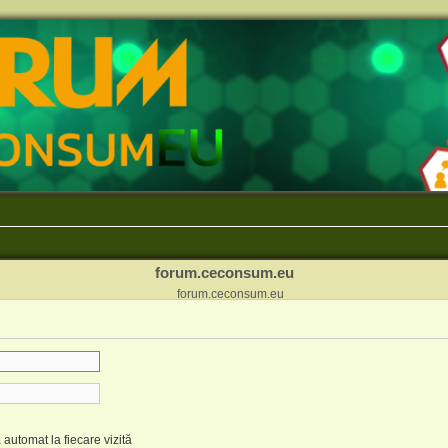
forum.ceconsum.eu
forum.ceconsum.eu
automat la fiecare vizită