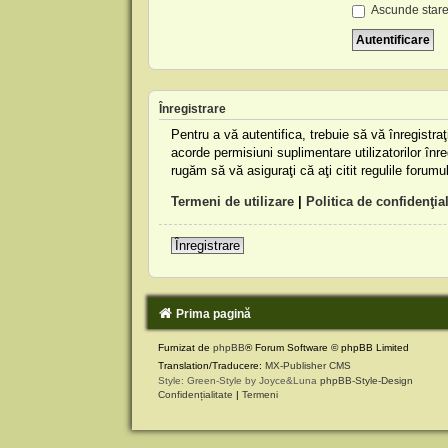
Ascunde stare
Înregistrare
Pentru a vă autentifica, trebuie să vă înregistr
acorde permisiuni suplimentare utilizatorilor înreg
rugăm să vă asiguraţi că aţi citit regulile forumu
Termeni de utilizare
|
Politica de confidenţial
Înregistrare
Prima pagină
Furnizat de
phpBB
® Forum Software © phpBB Limited
Translation/Traducere:
MX-Publisher CMS
Style: Green-Style by Joyce&Luna
phpBB-Style-Design
Confidențialitate
|
Termeni