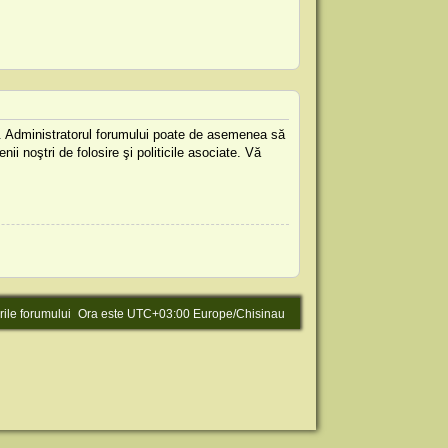
are. Administratorul forumului poate de asemenea să
nii noştri de folosire şi politicile asociate. Vă
rile forumului
Ora este UTC+03:00 Europe/Chisinau