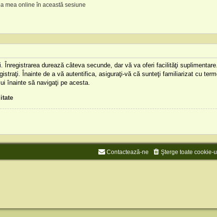
a mea online în această sesiune
aţi. Înregistrarea durează câteva secunde, dar vă va oferi facilităţi supliment
istraţi. Înainte de a vă autentifica, asiguraţi-vă că sunteţi familiarizat cu terme
lui înainte să navigaţi pe acesta.
itate
Contactează-ne
Şterge toate cookie-u