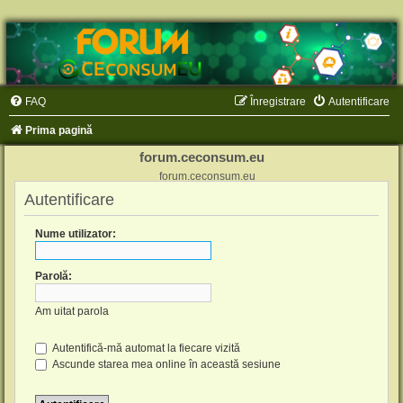
FAQ
Înregistrare
Autentificare
Prima pagină
forum.ceconsum.eu
forum.ceconsum.eu
Autentificare
Nume utilizator:
Parolă:
Am uitat parola
Autentifică-mă automat la fiecare vizită
Ascunde starea mea online în această sesiune