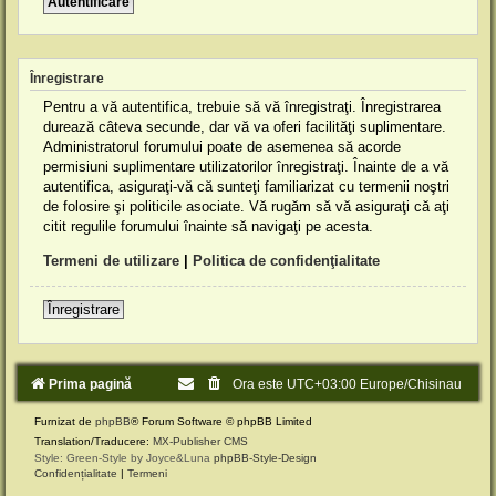
Înregistrare
Pentru a vă autentifica, trebuie să vă înregistraţi. Înregistrarea
durează câteva secunde, dar vă va oferi facilităţi suplimentare.
Administratorul forumului poate de asemenea să acorde
permisiuni suplimentare utilizatorilor înregistraţi. Înainte de a vă
autentifica, asiguraţi-vă că sunteţi familiarizat cu termenii noştri
de folosire şi politicile asociate. Vă rugăm să vă asiguraţi că aţi
citit regulile forumului înainte să navigaţi pe acesta.
Termeni de utilizare
|
Politica de confidenţialitate
Înregistrare
Prima pagină
Ora este UTC+03:00 Europe/Chisinau
Furnizat de
phpBB
® Forum Software © phpBB Limited
Translation/Traducere:
MX-Publisher CMS
Style: Green-Style by Joyce&Luna
phpBB-Style-Design
Confidențialitate
|
Termeni