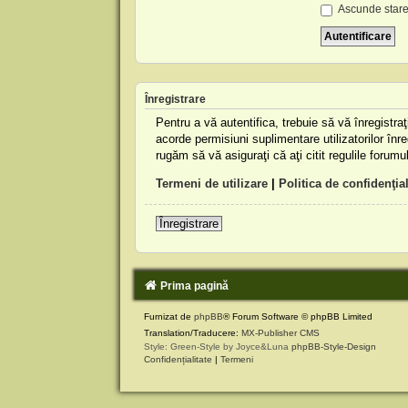
Ascunde stare
Înregistrare
Pentru a vă autentifica, trebuie să vă înregistr
acorde permisiuni suplimentare utilizatorilor înreg
rugăm să vă asiguraţi că aţi citit regulile forumu
Termeni de utilizare
|
Politica de confidenţial
Înregistrare
Prima pagină
Furnizat de
phpBB
® Forum Software © phpBB Limited
Translation/Traducere:
MX-Publisher CMS
Style: Green-Style by Joyce&Luna
phpBB-Style-Design
Confidențialitate
|
Termeni