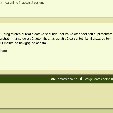
a mea online în această sesiune
aţi. Înregistrarea durează câteva secunde, dar vă va oferi facilităţi supliment
istraţi. Înainte de a vă autentifica, asiguraţi-vă că sunteţi familiarizat cu terme
lui înainte să navigaţi pe acesta.
itate
Contactează-ne
Şterge toate cookie-u