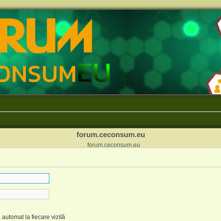
forum.ceconsum.eu
forum.ceconsum.eu
automat la fiecare vizită