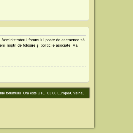
are. Administratorul forumului poate de asemenea să
nii noştri de folosire şi politicile asociate. Vă
rile forumului
Ora este UTC+03:00 Europe/Chisinau