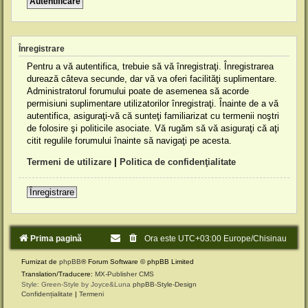
Înregistrare
Pentru a vă autentifica, trebuie să vă înregistraţi. Înregistrarea
durează câteva secunde, dar vă va oferi facilităţi suplimentare.
Administratorul forumului poate de asemenea să acorde
permisiuni suplimentare utilizatorilor înregistraţi. Înainte de a vă
autentifica, asiguraţi-vă că sunteţi familiarizat cu termenii noştri
de folosire şi politicile asociate. Vă rugăm să vă asiguraţi că aţi
citit regulile forumului înainte să navigaţi pe acesta.
Termeni de utilizare
|
Politica de confidenţialitate
Înregistrare
Prima pagină
Ora este UTC+03:00 Europe/Chisinau
Furnizat de
phpBB
® Forum Software © phpBB Limited
Translation/Traducere:
MX-Publisher CMS
Style: Green-Style by Joyce&Luna
phpBB-Style-Design
Confidențialitate
|
Termeni