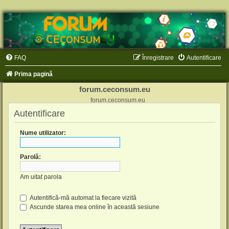
FAQ
Înregistrare
Autentificare
Prima pagină
forum.ceconsum.eu
forum.ceconsum.eu
Autentificare
Nume utilizator:
Parolă:
Am uitat parola
Autentifică-mă automat la fiecare vizită
Ascunde starea mea online în această sesiune